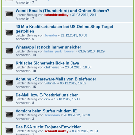
Antworten:
7
Womit Emails (Thunderbird) und Ordner Sichern?
Letzter Beitrag von
schmidtsmikey
«
31.03.2014, 20:11
Antworten:
7
40 Mio Kreditkartendaten bei US-Online-Shop Target
gestohlen
Letzter Beitrag von
Joyrider
«
21.12.2013, 08:58
Antworten:
5
Whatsapp ist noch immer unsicher
Letzter Beitrag von
linkin_park_forever
«
03.07.2013, 18:29
Antworten:
14
Kritische Sicherheitslücke in Java
Letzter Beitrag von
chillmensch
«
23.04.2013, 18:58
Antworten:
10
Achtung - Scareware-Mails von Bitdefender
Letzter Beitrag von
SabinaP
«
06.12.2012, 16:32
Antworten:
15
De-Mail bzw E-Postbrief unsicher
Letzter Beitrag von
cink
«
16.10.2012, 15:17
Antworten:
8
Vorsicht beim Surfen mit dem IE
Letzter Beitrag von
Jensomio
«
20.09.2012, 07:10
Antworten:
3
Das BKA sucht Trojaner-Entwickler
Letzter Beitrag von
schmidtsmikey
«
03.09.2012, 21:51
Antworten:
1