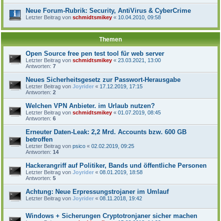
Neue Forum-Rubrik: Security, AntiVirus & CyberCrime
Letzter Beitrag von
schmidtsmikey
«
10.04.2010, 09:58
Themen
Open Source free pen test tool für web server
Letzter Beitrag von
schmidtsmikey
«
23.03.2021, 13:00
Antworten:
7
Neues Sicherheitsgesetz zur Passwort-Herausgabe
Letzter Beitrag von
Joyrider
«
17.12.2019, 17:15
Antworten:
2
Welchen VPN Anbieter. im Urlaub nutzen?
Letzter Beitrag von
schmidtsmikey
«
01.07.2019, 08:45
Antworten:
6
Erneuter Daten-Leak: 2,2 Mrd. Accounts bzw. 600 GB
betroffen
Letzter Beitrag von
psico
«
02.02.2019, 09:25
Antworten:
14
Hackerangriff auf Politiker, Bands und öffentliche Personen
Letzter Beitrag von
Joyrider
«
08.01.2019, 18:58
Antworten:
5
Achtung: Neue Erpressungstrojaner im Umlauf
Letzter Beitrag von
Joyrider
«
08.11.2018, 19:42
Windows + Sicherungen Cryptotronjaner sicher machen