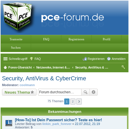
Teamseite
FAQ
Registrieren
Profil
Suchen
Schnellzugriff
FAQ
Registrieren
Anmelden
Foren-Übersicht
Netzwerke, Internet & Telefonie
Security, AntiVirus & CyberCrime
uc
Security, AntiVirus & CyberCrime
he
Moderator:
coolmann
Neues Thema
75 Themen
1
2
Bekanntmachungen
[How-To] Ist Dein Passwort sicher? Teste es hier!
Letzter Beitrag von
linkin_park_forever
«
22.07.2012, 21:19
Antworten:
5