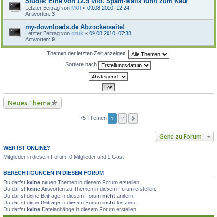
Studie: Eine von 12.5 Mio. Spam-Mails führt zum Kauf
Letzter Beitrag von
MOI
«
09.08.2010, 12:24
Antworten:
3
my-downloads.de Abzockerseite!
Letzter Beitrag von
czuk
«
09.08.2010, 07:38
Antworten:
9
Themen der letzten Zeit anzeigen:
Sortiere nach
Neues Thema
75 Themen
1
2
Gehe zu Forum
WER IST ONLINE?
Mitglieder in diesem Forum: 0 Mitglieder und 1 Gast
BERECHTIGUNGEN IN DIESEM FORUM
Du darfst
keine
neuen Themen in diesem Forum erstellen.
Du darfst
keine
Antworten zu Themen in diesem Forum erstellen.
Du darfst deine Beiträge in diesem Forum
nicht
ändern.
Du darfst deine Beiträge in diesem Forum
nicht
löschen.
Du darfst
keine
Dateianhänge in diesem Forum erstellen.