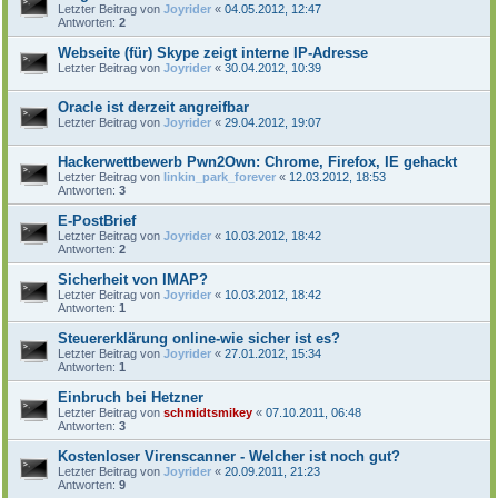
Letzter Beitrag von
Joyrider
«
04.05.2012, 12:47
Antworten:
2
Webseite (für) Skype zeigt interne IP-Adresse
Letzter Beitrag von
Joyrider
«
30.04.2012, 10:39
Oracle ist derzeit angreifbar
Letzter Beitrag von
Joyrider
«
29.04.2012, 19:07
Hackerwettbewerb Pwn2Own: Chrome, Firefox, IE gehackt
Letzter Beitrag von
linkin_park_forever
«
12.03.2012, 18:53
Antworten:
3
E-PostBrief
Letzter Beitrag von
Joyrider
«
10.03.2012, 18:42
Antworten:
2
Sicherheit von IMAP?
Letzter Beitrag von
Joyrider
«
10.03.2012, 18:42
Antworten:
1
Steuererklärung online-wie sicher ist es?
Letzter Beitrag von
Joyrider
«
27.01.2012, 15:34
Antworten:
1
Einbruch bei Hetzner
Letzter Beitrag von
schmidtsmikey
«
07.10.2011, 06:48
Antworten:
3
Kostenloser Virenscanner - Welcher ist noch gut?
Letzter Beitrag von
Joyrider
«
20.09.2011, 21:23
Antworten:
9