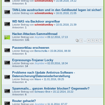
Letzter Beitrag von
schmidtsmikey
«
15.08.2018, 14:22
Antworten:
5
TAN-Liste ausdrucken und in den Geldbeutel legen ist sicher!
Letzter Beitrag von
schmidtsmikey
«
16.01.2018, 21:05
WD NAS via Backdoor angreifbar
Letzter Beitrag von
schmidtsmikey
«
10.01.2018, 21:39
Antworten:
1
Hacker-Attacken-Sammelthread
Letzter Beitrag von
Joyrider
«
09.12.2016, 17:13
Antworten:
131
1
…
4
5
6
7
Passwortklau erschweren
Letzter Beitrag von
Benschzilla
«
15.06.2016, 08:30
Antworten:
5
Erpressungs-Trojaner Locky
Letzter Beitrag von
Joyrider
«
02.03.2016, 18:34
Antworten:
14
Probleme nach Update Antivirus-Software -
Datensicherung/Datenwiederherstellung
Letzter Beitrag von
Wave
«
11.01.2016, 09:25
Antworten:
4
Spammails... ganzen Anbieter blocken? Gegenwehr?
Letzter Beitrag von
Schwarz-Brot
«
15.12.2014, 15:22
Antworten:
6
Router gehackt?
Letzter Beitrag von
Joyrider
«
11.11.2014, 07:27