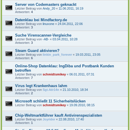
Server von Codemasters geknackt
Letzter Beitrag von
Andy_20
«
11.06.2011, 16:19
Antworten:
4
Datenklau bei Mindfactory.de
Letzter Beitrag von
linuxone
«
24.04.2011, 22:06
Antworten:
3
Suche Virenscanner-Vergleiche
Letzter Beitrag von
-AB-
«
03.04.2011, 10:28
Antworten:
3
Steam Guard aktivieren?
Letzter Beitrag von
linkin_park_forever
«
19.03.2011, 23:05
Antworten:
6
Online-Shop Datenklau: IngDiba und Postbank Kunden
betroffen
Letzter Beitrag von
schmidtsmikey
«
06.01.2011, 07:31
Antworten:
7
Virus legt Krankenhaus lahm
Letzter Beitrag von
Sgt.4dr14n
«
21.10.2010, 18:34
Antworten:
2
Microsoft schließt 11 Sicherheitslücken
Letzter Beitrag von
schmidtsmikey
«
19.09.2010, 08:15
Chip-Weltmarktführer kauft Antivirenspezialisten
Letzter Beitrag von
Joyrider
«
22.08.2010, 17:40
Antworten:
1