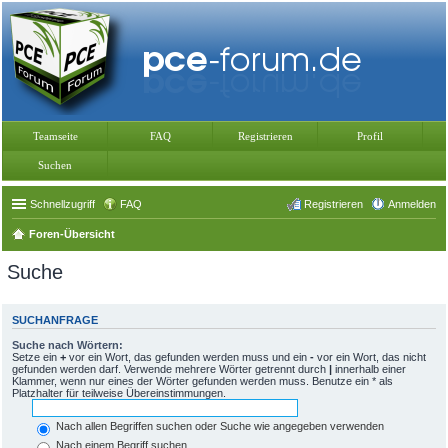
Teamseite
FAQ
Registrieren
Profil
Suchen
Schnellzugriff
FAQ
Registrieren
Anmelden
Foren-Übersicht
Suche
SUCHANFRAGE
Suche nach Wörtern:
Setze ein
+
vor ein Wort, das gefunden werden muss und ein
-
vor ein Wort, das nicht
gefunden werden darf. Verwende mehrere Wörter getrennt durch
|
innerhalb einer
Klammer, wenn nur eines der Wörter gefunden werden muss. Benutze ein * als
Platzhalter für teilweise Übereinstimmungen.
Nach allen Begriffen suchen oder Suche wie angegeben verwenden
Nach einem Begriff suchen