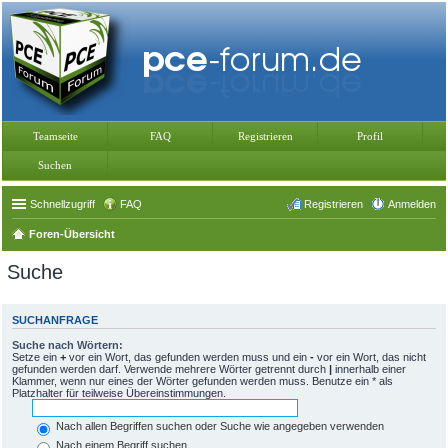
Teamseite
FAQ
Registrieren
Profil
Suchen
Schnellzugriff
FAQ
Registrieren
Anmelden
Foren-Übersicht
Suche
SUCHANFRAGE
Suche nach Wörtern:
Setze ein
+
vor ein Wort, das gefunden werden muss und ein
-
vor ein Wort, das nicht
gefunden werden darf. Verwende mehrere Wörter getrennt durch
|
innerhalb einer
Klammer, wenn nur eines der Wörter gefunden werden muss. Benutze ein * als
Platzhalter für teilweise Übereinstimmungen.
Nach allen Begriffen suchen oder Suche wie angegeben verwenden
Nach einem Begriff suchen