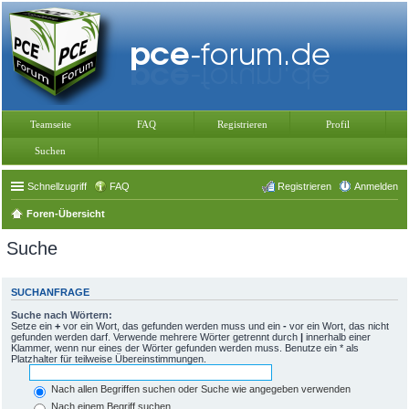
Teamseite
FAQ
Registrieren
Profil
Suchen
Schnellzugriff
FAQ
Registrieren
Anmelden
Foren-Übersicht
Suche
SUCHANFRAGE
Suche nach Wörtern:
Setze ein
+
vor ein Wort, das gefunden werden muss und ein
-
vor ein Wort, das nicht
gefunden werden darf. Verwende mehrere Wörter getrennt durch
|
innerhalb einer
Klammer, wenn nur eines der Wörter gefunden werden muss. Benutze ein * als
Platzhalter für teilweise Übereinstimmungen.
Nach allen Begriffen suchen oder Suche wie angegeben verwenden
Nach einem Begriff suchen