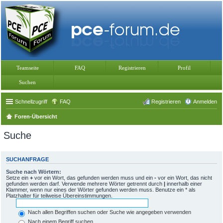
Teamseite
FAQ
Registrieren
Profil
Suchen
Schnellzugriff
FAQ
Registrieren
Anmelden
Foren-Übersicht
Suche
SUCHANFRAGE
Suche nach Wörtern:
Setze ein
+
vor ein Wort, das gefunden werden muss und ein
-
vor ein Wort, das nicht
gefunden werden darf. Verwende mehrere Wörter getrennt durch
|
innerhalb einer
Klammer, wenn nur eines der Wörter gefunden werden muss. Benutze ein * als
Platzhalter für teilweise Übereinstimmungen.
Nach allen Begriffen suchen oder Suche wie angegeben verwenden
Nach einem Begriff suchen