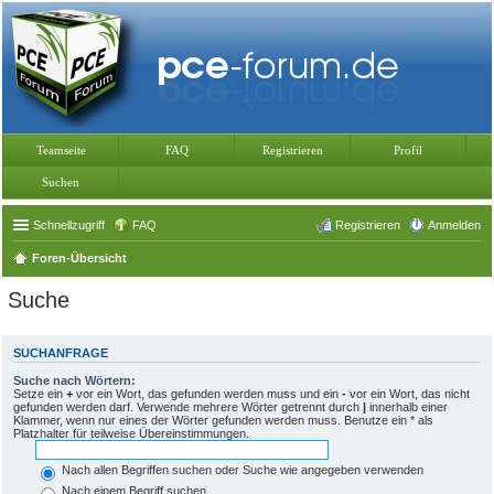
Teamseite
FAQ
Registrieren
Profil
Suchen
Schnellzugriff
FAQ
Registrieren
Anmelden
Foren-Übersicht
Suche
SUCHANFRAGE
Suche nach Wörtern:
Setze ein
+
vor ein Wort, das gefunden werden muss und ein
-
vor ein Wort, das nicht
gefunden werden darf. Verwende mehrere Wörter getrennt durch
|
innerhalb einer
Klammer, wenn nur eines der Wörter gefunden werden muss. Benutze ein * als
Platzhalter für teilweise Übereinstimmungen.
Nach allen Begriffen suchen oder Suche wie angegeben verwenden
Nach einem Begriff suchen