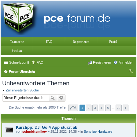
Teamseite
FAQ
Registrieren
Profil
Suchen
Schnellzugriff
FAQ
Registrieren
Anmelden
Foren-Übersicht
uc
Unbeantwortete Themen
he
Zur erweiterten Suche
Die Suche ergab mehr als 1000 Treffer
1
2
3
4
5
…
20
Themen
Kurztipp: DJI Go 4 App stürzt ab
von
schmidtsmikey
» 25.11.2022, 14:38 » in
Sonstige Hardware