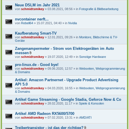
Neue DSLM im Jahr 2021
von
schmidtsmikey
» 03.08.2021, 08:56 » in
Fotografie & Bildbearbeitung
nvcontainer nerft...
von
Rebell64
» 15.07.2021, 04:40 » in
Nvidia
Kaufberatung Smart-TV
von
schmidtsmikey
» 12.01.2021, 09:26 » in
Monitore, Bildschirme & TV-
Geräte
Zangenampermeter - Strom von Elektrogeräten im Auto
messen
D
von
schmidtsmikey
» 19.07.2020, 12:49 » in
Sonstige Hardware
a
t
pro-linux.de - Good bye!
e
von
schmidtsmikey
» 09.06.2020, 12:57 » in
Webseiten, Webprogrammierung
i
& Domains
a
n
Artikel: Amazon Partnernet - Upgrade Product Advertising
h
a
API 5.0
n
von
schmidtsmikey
» 04.03.2020, 16:55 » in
Webseiten, Webprogrammierung
g
& Domains
Artikel Game Streaming - Google Stadia, Geforce Now & Co
von
schmidtsmikey
» 28.02.2020, 11:17 » in
Spiele & Konsolen
Artikel AMD Radeon RX5600/5700
von
schmidtsmikey
» 07.02.2020, 13:31 » in
AMD/ATI
Treibertransistor - ist das der richtige?