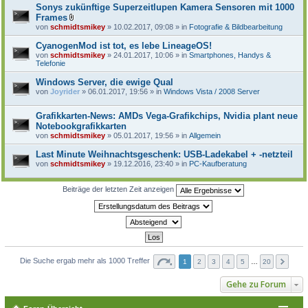
Sonys zukünftige Superzeitlupen Kamera Sensoren mit 1000
Frames
D
von
schmidtsmikey
» 10.02.2017, 09:08 » in
Fotografie & Bildbearbeitung
a
t
CyanogenMod ist tot, es lebe LineageOS!
e
von
schmidtsmikey
» 24.01.2017, 10:06 » in
Smartphones, Handys &
i
Telefonie
a
n
Windows Server, die ewige Qual
h
a
von
Joyrider
» 06.01.2017, 19:56 » in
Windows Vista / 2008 Server
n
g
Grafikkarten-News: AMDs Vega-Grafikchips, Nvidia plant neue
Notebookgrafikkarten
von
schmidtsmikey
» 05.01.2017, 19:56 » in
Allgemein
Last Minute Weihnachtsgeschenk: USB-Ladekabel + -netzteil
von
schmidtsmikey
» 19.12.2016, 23:40 » in
PC-Kaufberatung
Beiträge der letzten Zeit anzeigen
Die Suche ergab mehr als 1000 Treffer
1
2
3
4
5
…
20
Gehe zu Forum