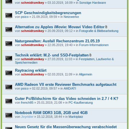
D
von
schmidtsmikey
» 03.10.2019, 16:09 » in
Sonstige Hardware
a
t
e
SCP Geschwindigkeitsbegrenzungen
i
von
psico
» 21.09.2019, 09:59 » in
Netzwerke
a
n
h
Alternative zu Apples iMovie: Movavi Video Editor
a
D
von
schmidtsmikey
» 20.09.2019, 09:12 » in
Fotografie & Bildbearbeitung
n
a
g
t
e
Naturgewalten: Ausfall Rechenzentrum 21.05.19
i
von
schmidtsmikey
» 22.05.2019, 19:40 » in
Forum-Informationen
a
n
h
Technik erklärt: M.2- und SSD-Festplatten
a
D
von
schmidtsmikey
» 27.03.2019, 11:03 » in
Festplatten, Laufwerke &
n
a
Speichermedien
g
t
e
Raytracing erklärt
i
von
schmidtsmikey
» 02.03.2019, 11:09 » in
Allgemein
a
n
h
AMD Radeon VII erste Reviewer Benchmarks aufgetaucht
a
von
psico
» 02.02.2019, 09:57 » in
AMD/ATI
n
g
Guter Pc/Bildschirm für das Video schneiden in 2.7 / 4 K?
von
french85
» 25.01.2019, 21:08 » in
PC-Kaufberatung
Notebook RAM DDR3 1GB, 2GB und 4GB
von
Joyrider
» 15.12.2018, 18:44 » in
Marktplatz
Neues Gesetz für die Massenüberwachung verabschiedet