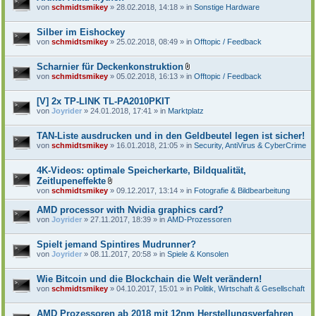
von
schmidtsmikey
» 28.02.2018, 14:18 » in
Sonstige Hardware
Silber im Eishockey
von
schmidtsmikey
» 25.02.2018, 08:49 » in
Offtopic / Feedback
Scharnier für Deckenkonstruktion
D
von
schmidtsmikey
» 05.02.2018, 16:13 » in
Offtopic / Feedback
a
t
e
[V] 2x TP-LINK TL-PA2010PKIT
i
von
Joyrider
» 24.01.2018, 17:41 » in
Marktplatz
a
n
h
TAN-Liste ausdrucken und in den Geldbeutel legen ist sicher!
a
von
schmidtsmikey
» 16.01.2018, 21:05 » in
Security, AntiVirus & CyberCrime
n
g
4K-Videos: optimale Speicherkarte, Bildqualität,
Zeitlupeneffekte
D
von
schmidtsmikey
» 09.12.2017, 13:14 » in
Fotografie & Bildbearbeitung
a
t
AMD processor with Nvidia graphics card?
e
von
Joyrider
» 27.11.2017, 18:39 » in
AMD-Prozessoren
i
a
n
Spielt jemand Spintires Mudrunner?
h
von
Joyrider
» 08.11.2017, 20:58 » in
Spiele & Konsolen
a
n
g
Wie Bitcoin und die Blockchain die Welt verändern!
von
schmidtsmikey
» 04.10.2017, 15:01 » in
Politik, Wirtschaft & Gesellschaft
AMD Prozessoren ab 2018 mit 12nm Herstellungsverfahren