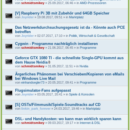
von
schmidtsmikey
» 25.09.2017, 06:46 » in
AMD-Prozessoren
[V] Raspberry Pi 3B mit Zubehör und 64GB Speicher
von
Joyrider
» 19.08.2017, 09:51 » in
Marktplatz
Das Netzwerkdurchsuchungsgesetz ist da - Könnte auch PCE
betreffen
von
Joyrider
» 02.07.2017, 17:10 » in
Politik, Wirtschaft & Gesellschaft
Cygwin - Programme nachträglich installieren
von
schmidtsmikey
» 21.06.2017, 06:45 » in
Programme
Geforce GTX 1080 TI - die schnellste Single-GPU kommt aus
dem Hause Nvidia
D
von
schmidtsmikey
» 31.05.2017, 11:51 » in
Nvidia
a
t
Ärgerliches Phänomen bei Verschieben/Kopieren von eMails
e
bei Windows Live Mail
i
von
einhandsegler73
» 20.05.2017, 09:41 » in
Programme
a
n
h
Flugsimulator-Fans aufgepasst
a
von
Joyrider
» 03.05.2017, 20:41 » in
Spiele & Konsolen
n
g
[S] OSTs/Filmmusik/Spiele-Soundtracks auf CD
von
linkin_park_forever
» 24.03.2017, 19:46 » in
Marktplatz
DSL- und Handykosten: wo kann man wirklich sparen kann
von
schmidtsmikey
» 09.03.2017, 19:17 » in
Internet & DSL