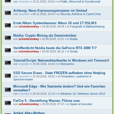
von
Joyrider
» 15.11.2018, 19:02 » in
Politik, Wirtschaft & Gesellschaft
Achtung: Neue Erpressungstrojaner im Umlauf
von
Joyrider
» 08.11.2018, 19:42 » in
Security, AntiVirus & CyberCrime
Erste Nikon Systemkamera: Nikon Z6 und Z7 DSLM
D
von
schmidtsmikey
» 24.08.2018, 09:36 » in
Fotografie & Bildbearbeitung
a
t
e
Nvidia: Crypto Mining als Gewinntreiber
i
von
schmidtsmikey
» 20.08.2018, 11:51 » in
Nvidia
a
n
h
Veröffentlicht Nvidia heute die GeForce RTX 2080 Ti?
a
von
schmidtsmikey
» 20.08.2018, 06:12 » in
Nvidia
n
g
Tutorial/Script: Netzwerklaufwerke in Windows mit Timeout
D
von
Joyrider
» 15.05.2018, 10:34 » in
Netzwerke
a
t
e
SSD Secure Erase - State FROZEN aufheben ohne Hotplug
i
von
Joyrider
» 21.04.2018, 18:52 » in
Festplatten, Laufwerke &
a
Speichermedien
n
h
Microsoft Edge - Wie Startseite ändern? Und wie Favoriten
a
verwalten?
n
von
Joyrider
» 20.04.2018, 12:10 » in
Windows 10 / Windows Server 2012
g
FarCry 5 - Darstellung Wasser, Flüsse usw.
von
schmidtsmikey
» 20.03.2018, 07:47 » in
Spiele & Konsolen
Artikel Akku-Mythen