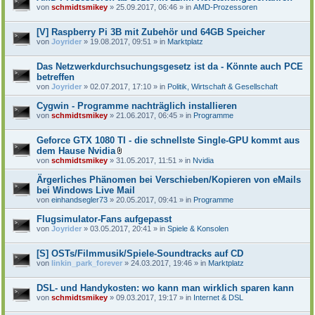
von
schmidtsmikey
» 25.09.2017, 06:46 » in
AMD-Prozessoren
[V] Raspberry Pi 3B mit Zubehör und 64GB Speicher
von
Joyrider
» 19.08.2017, 09:51 » in
Marktplatz
Das Netzwerkdurchsuchungsgesetz ist da - Könnte auch PCE
betreffen
von
Joyrider
» 02.07.2017, 17:10 » in
Politik, Wirtschaft & Gesellschaft
Cygwin - Programme nachträglich installieren
von
schmidtsmikey
» 21.06.2017, 06:45 » in
Programme
Geforce GTX 1080 TI - die schnellste Single-GPU kommt aus
dem Hause Nvidia
D
von
schmidtsmikey
» 31.05.2017, 11:51 » in
Nvidia
a
t
Ärgerliches Phänomen bei Verschieben/Kopieren von eMails
e
bei Windows Live Mail
i
von
einhandsegler73
» 20.05.2017, 09:41 » in
Programme
a
n
h
Flugsimulator-Fans aufgepasst
a
von
Joyrider
» 03.05.2017, 20:41 » in
Spiele & Konsolen
n
g
[S] OSTs/Filmmusik/Spiele-Soundtracks auf CD
von
linkin_park_forever
» 24.03.2017, 19:46 » in
Marktplatz
DSL- und Handykosten: wo kann man wirklich sparen kann
von
schmidtsmikey
» 09.03.2017, 19:17 » in
Internet & DSL