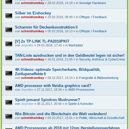
von
schmidtsmikey
» 28.02.2018, 14:18 » in
Sonstige Hardware
Silber im Eishockey
von
schmidtsmikey
» 25.02.2018, 08:49 » in
Offtopic / Feedback
Scharnier für Deckenkonstruktion
D
von
schmidtsmikey
» 05.02.2018, 16:13 » in
Offtopic / Feedback
a
t
e
[V] 2x TP-LINK TL-PA2010PKIT
i
von
Joyrider
» 24.01.2018, 17:41 » in
Marktplatz
a
n
h
TAN-Liste ausdrucken und in den Geldbeutel legen ist sicher!
a
von
schmidtsmikey
» 16.01.2018, 21:05 » in
Security, AntiVirus & CyberCrime
n
g
4K-Videos: optimale Speicherkarte, Bildqualität,
Zeitlupeneffekte
D
von
schmidtsmikey
» 09.12.2017, 13:14 » in
Fotografie & Bildbearbeitung
a
t
AMD processor with Nvidia graphics card?
e
von
Joyrider
» 27.11.2017, 18:39 » in
AMD-Prozessoren
i
a
n
Spielt jemand Spintires Mudrunner?
h
von
Joyrider
» 08.11.2017, 20:58 » in
Spiele & Konsolen
a
n
g
Wie Bitcoin und die Blockchain die Welt verändern!
von
schmidtsmikey
» 04.10.2017, 15:01 » in
Politik, Wirtschaft & Gesellschaft
AMD Prozessoren ab 2018 mit 12nm Herstellungsverfahren