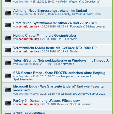
von
Joyrider
» 15.11.2018, 19:02 » in
Politik, Wirtschaft & Gesellschaft
Achtung: Neue Erpressungstrojaner im Umlauf
von
Joyrider
» 08.11.2018, 19:42 » in
Security, AntiVirus & CyberCrime
Erste Nikon Systemkamera: Nikon Z6 und Z7 DSLM
D
von
schmidtsmikey
» 24.08.2018, 09:36 » in
Fotografie & Bildbearbeitung
a
t
e
Nvidia: Crypto Mining als Gewinntreiber
i
von
schmidtsmikey
» 20.08.2018, 11:51 » in
Nvidia
a
n
h
Veröffentlicht Nvidia heute die GeForce RTX 2080 Ti?
a
von
schmidtsmikey
» 20.08.2018, 06:12 » in
Nvidia
n
g
Tutorial/Script: Netzwerklaufwerke in Windows mit Timeout
D
von
Joyrider
» 15.05.2018, 10:34 » in
Netzwerke
a
t
e
SSD Secure Erase - State FROZEN aufheben ohne Hotplug
i
von
Joyrider
» 21.04.2018, 18:52 » in
Festplatten, Laufwerke &
a
Speichermedien
n
h
Microsoft Edge - Wie Startseite ändern? Und wie Favoriten
a
verwalten?
n
von
Joyrider
» 20.04.2018, 12:10 » in
Windows 10 / Windows Server 2012
g
FarCry 5 - Darstellung Wasser, Flüsse usw.
von
schmidtsmikey
» 20.03.2018, 07:47 » in
Spiele & Konsolen
Artikel Akku-Mythen