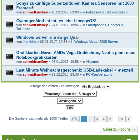
Sonys zukünftige Superzeitlupen Kamera Sensoren mit 1000
Frames
D
von
schmidtsmikey
» 10.02.2017, 09:08 » in
Fotografie & Bildbearbeitung
a
t
CyanogenMod ist tot, es lebe LineageOS!
e
von
schmidtsmikey
» 24.01.2017, 10:06 » in
Smartphones, Handys &
i
Telefonie
a
n
Windows Server, die ewige Qual
h
a
von
Joyrider
» 06.01.2017, 19:56 » in
Windows Vista / 2008 Server
n
g
Grafikkarten-News: AMDs Vega-Grafikchips, Nvidia plant neue
Notebookgrafikkarten
von
schmidtsmikey
» 05.01.2017, 19:56 » in
Allgemein
Last Minute Weihnachtsgeschenk: USB-Ladekabel + -netzteil
von
schmidtsmikey
» 19.12.2016, 23:40 » in
PC-Kaufberatung
Beiträge der letzten Zeit anzeigen
Die Suche ergab mehr als 1000 Treffer
1
2
3
4
5
…
20
Gehe zu Forum