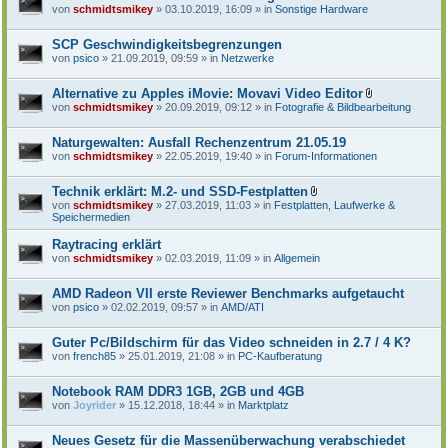
D
von
schmidtsmikey
» 03.10.2019, 16:09 » in
Sonstige Hardware
a
t
e
SCP Geschwindigkeitsbegrenzungen
i
von
psico
» 21.09.2019, 09:59 » in
Netzwerke
a
n
h
Alternative zu Apples iMovie: Movavi Video Editor
a
D
von
schmidtsmikey
» 20.09.2019, 09:12 » in
Fotografie & Bildbearbeitung
n
a
g
t
e
Naturgewalten: Ausfall Rechenzentrum 21.05.19
i
von
schmidtsmikey
» 22.05.2019, 19:40 » in
Forum-Informationen
a
n
h
Technik erklärt: M.2- und SSD-Festplatten
a
D
von
schmidtsmikey
» 27.03.2019, 11:03 » in
Festplatten, Laufwerke &
n
a
Speichermedien
g
t
e
Raytracing erklärt
i
von
schmidtsmikey
» 02.03.2019, 11:09 » in
Allgemein
a
n
h
AMD Radeon VII erste Reviewer Benchmarks aufgetaucht
a
von
psico
» 02.02.2019, 09:57 » in
AMD/ATI
n
g
Guter Pc/Bildschirm für das Video schneiden in 2.7 / 4 K?
von
french85
» 25.01.2019, 21:08 » in
PC-Kaufberatung
Notebook RAM DDR3 1GB, 2GB und 4GB
von
Joyrider
» 15.12.2018, 18:44 » in
Marktplatz
Neues Gesetz für die Massenüberwachung verabschiedet