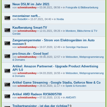
Neue DSLM im Jahr 2021
von
schmidtsmikey
» 03.08.2021, 08:56 » in
Fotografie & Bildbearbeitung
nvcontainer nerft...
von
Rebell64
» 15.07.2021, 04:40 » in
Nvidia
Kaufberatung Smart-TV
von
schmidtsmikey
» 12.01.2021, 09:26 » in
Monitore, Bildschirme & TV-
Geräte
Zangenampermeter - Strom von Elektrogeräten im Auto
messen
D
von
schmidtsmikey
» 19.07.2020, 12:49 » in
Sonstige Hardware
a
t
pro-linux.de - Good bye!
e
von
schmidtsmikey
» 09.06.2020, 12:57 » in
Webseiten, Webprogrammierung
i
& Domains
a
n
Artikel: Amazon Partnernet - Upgrade Product Advertising
h
a
API 5.0
n
von
schmidtsmikey
» 04.03.2020, 16:55 » in
Webseiten, Webprogrammierung
g
& Domains
Artikel Game Streaming - Google Stadia, Geforce Now & Co
von
schmidtsmikey
» 28.02.2020, 11:17 » in
Spiele & Konsolen
Artikel AMD Radeon RX5600/5700
von
schmidtsmikey
» 07.02.2020, 13:31 » in
AMD/ATI
Treibertransistor - ist das der richtige?