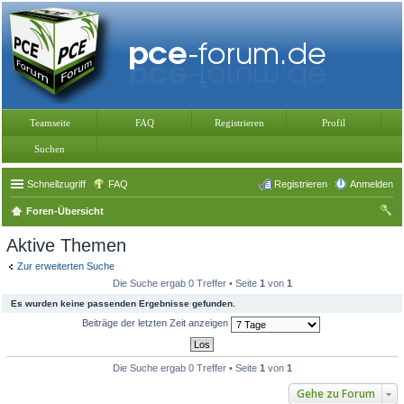
Teamseite
FAQ
Registrieren
Profil
Suchen
Schnellzugriff
FAQ
Registrieren
Anmelden
Foren-Übersicht
uc
Aktive Themen
he
Zur erweiterten Suche
Die Suche ergab 0 Treffer • Seite
1
von
1
Es wurden keine passenden Ergebnisse gefunden.
Beiträge der letzten Zeit anzeigen
Die Suche ergab 0 Treffer • Seite
1
von
1
Gehe zu Forum