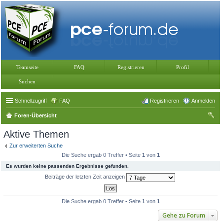
Teamseite
FAQ
Registrieren
Profil
Suchen
Schnellzugriff
FAQ
Registrieren
Anmelden
Foren-Übersicht
uc
Aktive Themen
he
Zur erweiterten Suche
Die Suche ergab 0 Treffer • Seite
1
von
1
Es wurden keine passenden Ergebnisse gefunden.
Beiträge der letzten Zeit anzeigen
Die Suche ergab 0 Treffer • Seite
1
von
1
Gehe zu Forum