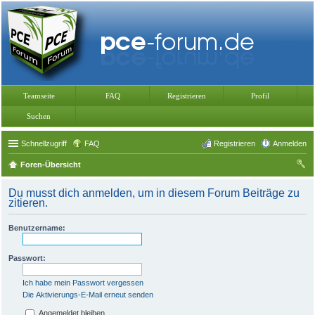
Teamseite
FAQ
Registrieren
Profil
Suchen
Schnellzugriff
FAQ
Registrieren
Anmelden
Foren-Übersicht
uc
Du musst dich anmelden, um in diesem Forum Beiträge zu
he
zitieren.
Benutzername:
Passwort:
Ich habe mein Passwort vergessen
Die Aktivierungs-E-Mail erneut senden
Angemeldet bleiben