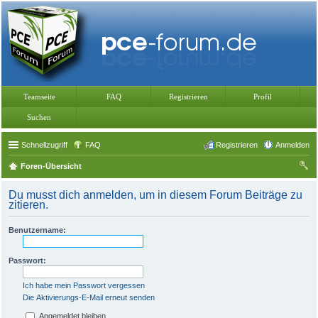
Teamseite
FAQ
Registrieren
Profil
Suchen
Schnellzugriff
FAQ
Registrieren
Anmelden
Foren-Übersicht
uc
Du musst dich anmelden, um in diesem Forum Beiträge zu
he
zitieren.
Benutzername:
Passwort:
Ich habe mein Passwort vergessen
Die Aktivierungs-E-Mail erneut senden
Angemeldet bleiben