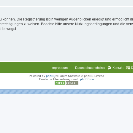
 können. Die Registrierung ist in wenigen Augenblicken erledigt und ermöglicht di
 Berechtigungen zuweisen. Beachte bitte unsere Nutzungsbedingungen und die verwa
d bewegst.
Impressum
Datenschutzrichtlinie
Kontakt
D
Powered by
phpBB
® Forum Software © phpBB Limited
Deutsche Übersetzung durch
phpBB.de