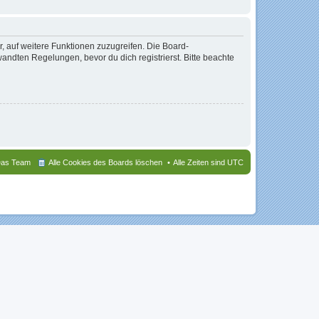
r, auf weitere Funktionen zuzugreifen. Die Board-
ndten Regelungen, bevor du dich registrierst. Bitte beachte
as Team
Alle Cookies des Boards löschen
Alle Zeiten sind
UTC