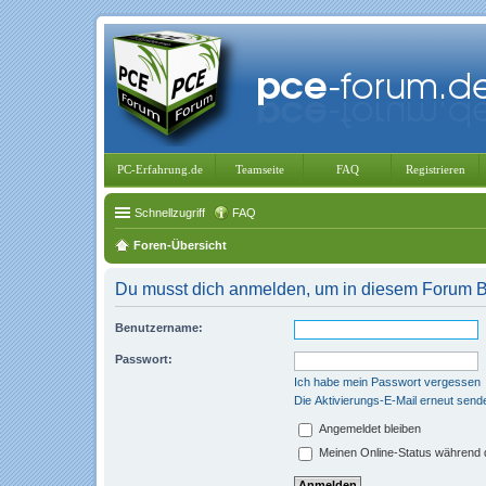
PC-Erfahrung.de
Teamseite
FAQ
Registrieren
Schnellzugriff
FAQ
Foren-Übersicht
Du musst dich anmelden, um in diesem Forum Bei
Benutzername:
Passwort:
Ich habe mein Passwort vergessen
Die Aktivierungs-E-Mail erneut send
Angemeldet bleiben
Meinen Online-Status während d