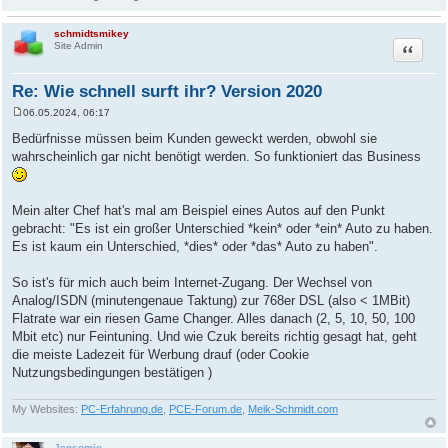
schmidtsmikey
Zitat
Site Admin
Re: Wie schnell surft ihr? Version 2020
06.05.2024, 06:17
B
e
Bedürfnisse müssen beim Kunden geweckt werden, obwohl sie
i
wahrscheinlich gar nicht benötigt werden. So funktioniert das Business
t
r
a
g
Mein alter Chef hat's mal am Beispiel eines Autos auf den Punkt
gebracht: "Es ist ein großer Unterschied *kein* oder *ein* Auto zu haben.
Es ist kaum ein Unterschied, *dies* oder *das* Auto zu haben".
So ist's für mich auch beim Internet-Zugang. Der Wechsel von
Analog/ISDN (minutengenaue Taktung) zur 768er DSL (also < 1MBit)
Flatrate war ein riesen Game Changer. Alles danach (2, 5, 10, 50, 100
Mbit etc) nur Feintuning. Und wie Czuk bereits richtig gesagt hat, geht
die meiste Ladezeit für Werbung drauf (oder Cookie
Nutzungsbedingungen bestätigen )
My Websites:
PC-Erfahrung.de
,
PCE-Forum.de
,
Meik-Schmidt.com
Jensomio