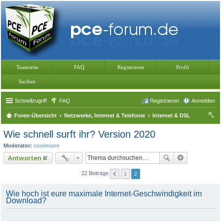
Teamseite
FAQ
Registrieren
Profil
Suchen
Schnellzugriff
FAQ
Registrieren
Anmelden
Foren-Übersicht
Netzwerke, Internet & Telefonie
Internet & DSL
uc
Wie schnell surft ihr? Version 2020
he
Moderator:
coolmann
Antworten
22 Beiträge
1
2
Wie hoch ist eure maximale Internet-Geschwindigkeit im
Download?