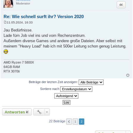
Zitat
Moderator
Re: Wie schnell surft ihr? Version 2020
11.05.2024, 16:33
B
e
Jau Bedürfnisse.
i
Lade fürn Job viel ins und vom Rechenzentrum.
t
r
Außerdem diverse Games und andere große Dateien. Aber selbst mit
a
meinem "Heavy Load" hab ich mit 500er Leitung schon genug Leistung.
g
AMD Ryzen 7 5800X
64GB RAM
RTX 3070ti
Beiträge der letzten Zeit anzeigen:
Sortiere nach
Antworten
22 Beiträge
1
2