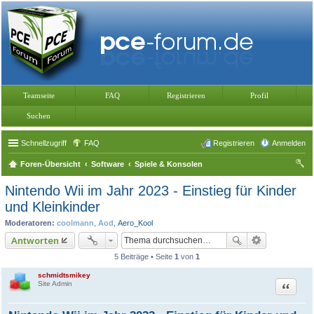
Teamseite
FAQ
Registrieren
Profil
Suchen
Schnellzugriff
FAQ
Registrieren
Anmelden
Foren-Übersicht
Software
Spiele & Konsolen
uc
Nintendo Wii im Jahr 2023 - Einstieg für Kinder
he
und Kleinkinder
Moderatoren:
coolmann
,
Aod
,
Aero_Kool
Antworten
5 Beiträge • Seite
1
von
1
schmidtsmikey
Zitat
Site Admin