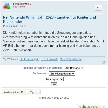
schmidtsmikey
Zitat
Site Admin
Re: Nintendo Wii im Jahr 2023 - Einstieg für Kinder und
Kleinkinder
11.04.2023, 08:01
B
e
Die Kinder feiern es, aber ich finde die Steuerung zu unpräzise.
i
Gestensteuerung wird wahrscheinlich nie an die Genauigkeit eines
t
r
Gamecontrollers heranreichen. Habe das selbst bei der Playstation 5 mit
a
VR Brille bemerkt. Ist dann doch immer hakelig und man bekommt zu
g
viele "Fehl-Aktionen".
My Websites:
PC-Erfahrung.de
,
PCE-Forum.de
,
Meik-Schmidt.com
Beiträge der letzten Zeit anzeigen:
Sortiere nach
Antworten
5 Beiträge • Seite
1
von
1
Gehe zu Forum