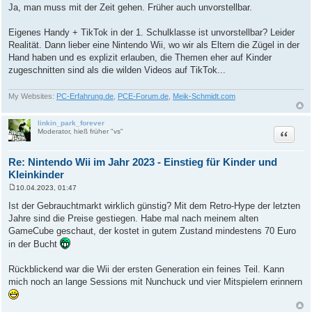
e
Ja, man muss mit der Zeit gehen. Früher auch unvorstellbar.
i
t
r
Eigenes Handy + TikTok in der 1. Schulklasse ist unvorstellbar? Leider
a
Realität. Dann lieber eine Nintendo Wii, wo wir als Eltern die Zügel in der
g
Hand haben und es explizit erlauben, die Themen eher auf Kinder
zugeschnitten sind als die wilden Videos auf TikTok...
My Websites:
PC-Erfahrung.de
,
PCE-Forum.de
,
Meik-Schmidt.com
linkin_park_forever
Zitat
Moderator, hieß früher "vs"
Re: Nintendo Wii im Jahr 2023 - Einstieg für Kinder und
Kleinkinder
10.04.2023, 01:47
B
e
Ist der Gebrauchtmarkt wirklich günstig? Mit dem Retro-Hype der letzten
i
Jahre sind die Preise gestiegen. Habe mal nach meinem alten
t
r
GameCube geschaut, der kostet in gutem Zustand mindestens 70 Euro
a
in der Bucht
g
Rückblickend war die Wii der ersten Generation ein feines Teil. Kann
mich noch an lange Sessions mit Nunchuck und vier Mitspielern erinnern