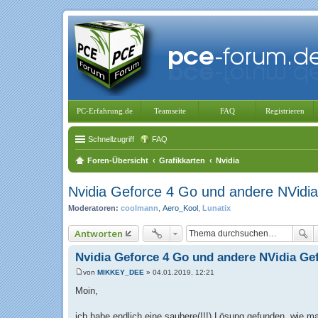
PC-Erfahrung.de
Teamseite
FAQ
Registrieren
Schnellzugriff
FAQ
Foren-Übersicht
Grafikkarten
Nvidia
Nvidia Geforce 4 Go und andere NVid
Moderatoren:
coolmann
,
Aero_Kool
,
Lunatix
Antworten
Nvidia Geforce 4 Go und andere NVidia G
von
MIKKEY_DEE
»
04.01.2019, 12:21
B
e
Moin,
i
t
r
ich habe endlich eine saubere(!!!) Lösung gefunden, wie 