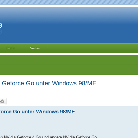
Profil
Suchen
ia Geforce Go unter Windows 98/ME
eforce Go unter Windows 98/ME
man NVidia Geforce 4 Go und andere NVidia Geforce Go