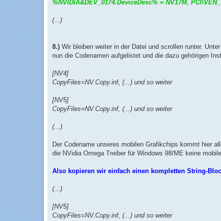
%NVIDIA&DEV_0174.DeviceDesc% = NV17M, PCI\VEN
(...)
8.)
Wir bleiben weiter in der Datei und scrollen runter. Unte
nun die Codenamen aufgelistet und die dazu gehörigen Insta
[NV4]
CopyFiles=NV.Copy.inf, (...) und so weiter
[NV5]
CopyFiles=NV.Copy.inf, (...) und so weiter
(...)
Der Codename unseres mobilen Grafikchips kommt hier aller
die NVidia Omega Treiber für Windows 98/ME keine mobilen
Also kopieren wir einfach einen kompletten String-Blo
(...)
[NV5]
CopyFiles=NV.Copy.inf, (...) und so weiter