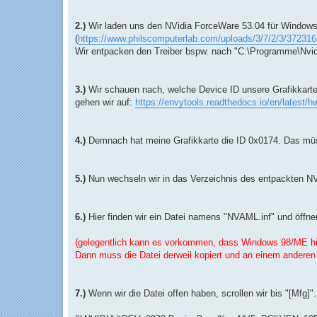
2.)
Wir laden uns den NVidia ForceWare 53.04 für Windows
(
https://www.philscomputerlab.com/uploads/3/7/2/3/372316
Wir entpacken den Treiber bspw. nach "C:\Programme\Nvidi
3.)
Wir schauen nach, welche Device ID unsere Grafikkarte 
gehen wir auf:
https://envytools.readthedocs.io/en/latest/h
4.)
Demnach hat meine Grafikkarte die ID 0x0174. Das mü
5.)
Nun wechseln wir in das Verzeichnis des entpackten NV
6.)
Hier finden wir ein Datei namens "NVAML.inf" und öffnen
(gelegentlich kann es vorkommen, dass Windows 98/ME hie
Dann muss die Datei derweil kopiert und an einem anderen
7.)
Wenn wir die Datei offen haben, scrollen wir bis "[Mfg]"