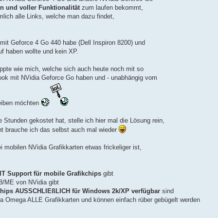
 und voller Funktionalität
zum laufen bekommt,
mlich alle Links, welche man dazu findet,
 mit Geforce 4 Go 440 habe (Dell Inspiron 8200) und
f haben wollte und kein XP.
oppte wie mich, welche sich auch heute noch mit so
book mit NVidia Geforce Go haben und - unabhängig vom
reiben möchten
Stunden gekostet hat, stelle ich hier mal die Lösung rein,
icht brauche ich das selbst auch mal wieder
mobilen NVidia Grafikkarten etwas frickeliger ist,
IT Support für mobile Grafikchips
gibt
98/ME von NVidia gibt
kchips AUSSCHLIEßLICH für Windows 2k/XP verfügbar
sind
ia Omega ALLE Grafikkarten und können einfach rüber gebügelt werden