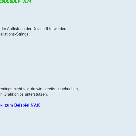
_10DE&DEV_0174
r der Auflistung der Device ID's werden
llations-Strings:
dings nicht vor, da wie bereits beschrieben,
 Grafikchips unterstützen.
ck, zum Beispiel NV10: