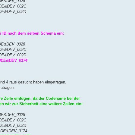
0DE&DEV_0028
0DE&DEV_002C
0DE&DEV_002D
en ID nach dem selben Schema ein:
0DE&DEV_0028
0DE&DEV_002C
0DE&DEV_002D
10DE&DEV_0174
 und 4 raus gesucht haben eingetragen.
zutragen.
e Zeile einfügen, da der Codename bei der
n wir zur Sicherheit eine weitere Zeilen ein:
0DE&DEV_0028
0DE&DEV_002C
0DE&DEV_002D
10DE&DEV_0174