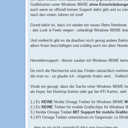
a
Grafikkarten unter Windows 98/ME
ohne Einschränkungen
g
auch wenn es offiziell keinen Support dafür gibt und so zie
nach den vielen Jahren tot sind!
Grund dafür ist, dass ich wieder ein neues Retro Notebook
- des Look & Feels wegen - unbedingt Windows 98/ME drau
Und vielleicht gibt es da draußen noch genug andere Bekl
altem Kram beschäftigen und zufällig auch ein altes Note
Herstellersupport - dieses sauber mit Windows 98/ME bet
Da mich die Recherche und das Finden tatsächlich mehrere 
die man so - so glaube ich - nirgends finden wird... Vielle
Vorab sei gesagt, dass die Sache unter Windows 98/ME bei 
als bspw. bei Desktop Karten oder gar bei ATI Karten, weil:
1.) Es
KEINE
Nvidia Omega Treiber für Windows 98/ME
M
2.) Es
KEINE
Treiber für mobile Grafikchips für Windows 
3.) Nvidia Omega Treiber
MIT Support für mobile Grafi
4.) ATI Omega Treiber unterstützen im Gegensatz zu NVid
...aber es ist nicht unmöglich! Also was brauchen wir: