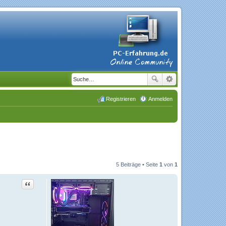
Registrieren
Anmelden
5 Beiträge • Seite
1
von
1
Zitat