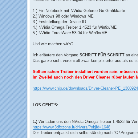
1.) Ein Notebook mit NVidia Geforce Go Grafikkarte
2.) Windows 98 oder Windows ME
3.) Feststellung der Device ID
4.) NVidia Omega Treiber 1.4523 für Win9x/ME
5.) NVidia ForceWare 53.04 für Win9x/ME
Und wie machen wir's?
Ich erläutere den Vorgang
SCHRITT FÜR SCHRITT
an ein
Das ganze sieht vereinzelt zwar komplizierter aus als es ist
Sollten schon Treiber installiert worden sein, müssen d
Im Zweifel auch noch den Driver Cleaner rüber laufen l
https://www.chip.de/downloads/Driver-Cleaner-PE_1300924
LOS GEHT'S:
1.)
Wir laden uns den NVidia Omega Treiber 1.4523 für Wi
https://www.3dfxzone.it/drivers/?objid=1648
Der Treiber entpackt sich selbstständig nach "C:\Progra