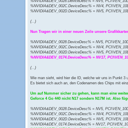
%NVIDIA&DEV_0028.DeviceDesc% = NV5, PCI\VEN_1
%NVIDIA&DEV_002C.DeviceDesc% = NV4, PCI\VEN_1
%NVIDIA&DEV_002D.DeviceDesc% = NV5, PCI\VEN_1
(...)
Nun Tragen wir in einer neuen Zeile unsere Grafikkart
%NVIDIA&DEV_0028.DeviceDesc% = NV5, PCI\VEN_1
%NVIDIA&DEV_002C.DeviceDesc% = NV4, PCI\VEN_1
%NVIDIA&DEV_002D.DeviceDesc% = NV5, PCI\VEN_1
%NVIDIA&DEV_0174.DeviceDesc% = NV17, PCI\VEN_
(...)
Wie man sieht, wird hier die ID, welche wir uns in Punkt 3
Es bietet sich auch an, den Codenamen des Chips mit ein
Um auf Nummer sicher zu gehen, kann man eine weiter
Geforce 4 Go 440 nicht N17 sondern N17M ist. Also füge
%NVIDIA&DEV_0028.DeviceDesc% = NV5, PCI\VEN_1
%NVIDIA&DEV_002C.DeviceDesc% = NV4, PCI\VEN_1
%NVIDIA&DEV_002D.DeviceDesc% = NV5, PCI\VEN_1
%NVIDIA&DEV_0174.DeviceDesc% = NV17, PCI\VEN_