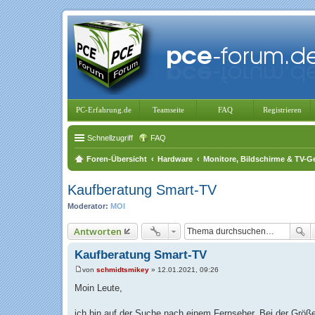
PC-Erfahrung.de
Teamseite
FAQ
Registrieren
Schnellzugriff
FAQ
Foren-Übersicht
Hardware
Monitore, Bildschirme & TV-G
Kaufberatung Smart-TV
Moderator:
MOI
Antworten
Kaufberatung Smart-TV
von
schmidtsmikey
»
12.01.2021, 09:26
B
e
Moin Leute,
i
t
r
ich bin auf der Suche nach einem Fernseher. Bei der Größe 