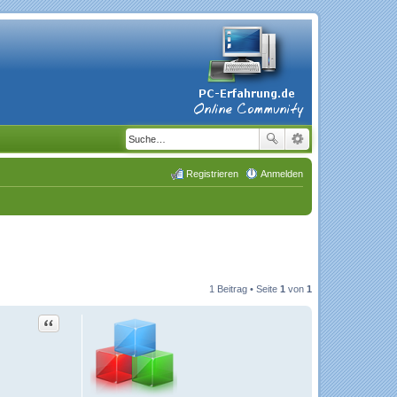
Registrieren
Anmelden
1 Beitrag • Seite
1
von
1
Zitat