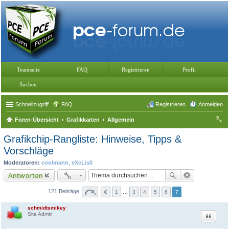
Teamseite
FAQ
Registrieren
Profil
Suchen
Schnellzugriff
FAQ
Registrieren
Anmelden
Foren-Übersicht
Grafikkarten
Allgemein
uc
Grafikchip-Rangliste: Hinweise, Tipps &
he
Vorschläge
Moderatoren:
coolmann
,
eXcLis0
Antworten
121 Beiträge
1
…
3
4
5
6
7
schmidtsmikey
Zitat
Site Admin