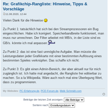
Re: Grafikchip-Rangliste: Hinweise, Tipps &
Vorschläge
11.06.2020, 12:44
B
e
Vielen Dank für die Hinweise
i
t
r
Zu Punkt 1: tatsächlich hat sich bei den Streamprozessoren ein Bug
a
eingeschlichen. Habe ich korrigiert. Speicherbandbreite funktioniert, man
g
muss nur umrechnen. Der Filter arbeitet mit MB/s, in der Liste sind es
GB/s. könnte ich mal anpassen
Zu Punkt 2: das ist eine fast unmögliche Aufgabe. Man müsste die
Leistungsdaten jeder Grafikkarte mit einer bestimmten Auflösung eines
bestimmten Spieles verknüpfen. Das schaffe ich nicht.
Zu Punkt 3: Es gibt einen Admin-Bereich, der aber aktuell nur für mich
zugänglich ist. Ich hatte mal angedacht, die Rangliste frei editierbar zu
machen. So a la Wikipedia. Wäre auch noch mal eine Überlegung Wert,
dass zu programmieren.
My Websites:
PC-Erfahrung.de
,
PCE-Forum.de
,
Meik-Schmidt.com
Beiträge der letzten Zeit anzeigen:
Sortiere nach