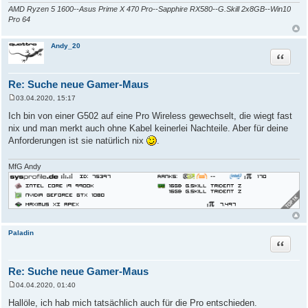
AMD Ryzen 5 1600--Asus Prime X 470 Pro--Sapphire RX580--G.Skill 2x8GB--Win10
Pro 64
Andy_20
Zitat
Re: Suche neue Gamer-Maus
03.04.2020, 15:17
B
e
Ich bin von einer G502 auf eine Pro Wireless gewechselt, die wiegt fast
i
nix und man merkt auch ohne Kabel keinerlei Nachteile. Aber für deine
t
r
Anforderungen ist sie natürlich nix
.
a
g
MfG Andy
Paladin
Zitat
Re: Suche neue Gamer-Maus
04.04.2020, 01:40
B
e
Hallöle, ich hab mich tatsächlich auch für die Pro entschieden.
i