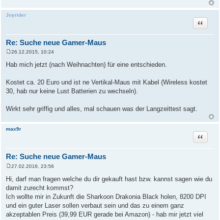
Joyrider
Zitat
Re: Suche neue Gamer-Maus
26.12.2015, 10:24
B
e
Hab mich jetzt (nach Weihnachten) für eine entschieden.
i
t
r
Kostet ca. 20 Euro und ist ne Vertikal-Maus mit Kabel (Wireless kostet
a
30, hab nur keine Lust Batterien zu wechseln).
g
Wirkt sehr griffig und alles, mal schauen was der Langzeittest sagt.
max9r
Zitat
Re: Suche neue Gamer-Maus
27.02.2016, 23:56
B
e
Hi, darf man fragen welche du dir gekauft hast bzw. kannst sagen wie du
i
damit zurecht kommst?
t
r
Ich wollte mir in Zukunft die Sharkoon Drakonia Black holen, 8200 DPI
a
und ein guter Laser sollen verbaut sein und das zu einem ganz
g
akzeptablen Preis (39,99 EUR gerade bei Amazon) - hab mir jetzt viel