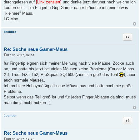
durchgelesen auf
[Link zensiert]
und denke jetzt darüber nach welche ich
kaufen soll .. bin Fingertip Grip Gamer daher bräuchte ich eine etwas
"kleinere" Maus..
LG Max
TechBro
Zitat
Re: Suche neue Gamer-Maus
07.04.2017, 09:44
B
e
für Fingertip eignen sich meiner Meinung nach viele Mäuse. Zocke auch
i
so, und hatte bis jetzt bei vielen Mäusen keine Probleme (Cougar Minos
t
r
X3, Trust GXT 152, ProSquad SQ1600 (ziemlich groß das Teril
), aber
a
auch normale Mäuse)..
g
Ich probiere Hobbymäßig oft neue Mäuse aus und hatte noch nie große
Probleme.
Selbst wenn das Teil groß ist und für jeden Finger Ablagen da sind, muss
man die ja nicht nutzen. (;
Joyrider
Zitat
Re: Suche neue Gamer-Maus
08.04.2017, 19:25