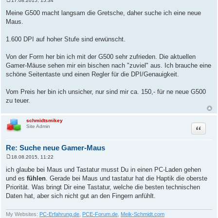
17.08.2015, 15:34
B
e
Meine G500 macht langsam die Gretsche, daher suche ich eine neue
i
Maus.
t
r
a
1.600 DPI auf hoher Stufe sind erwünscht.
g
Von der Form her bin ich mit der G500 sehr zufrieden. Die aktuellen
Gamer-Mäuse sehen mir ein bischen nach "zuviel" aus. Ich brauche eine
schöne Seitentaste und einen Regler für die DPI/Genauigkeit.
Vom Preis her bin ich unsicher, nur sind mir ca. 150,- für ne neue G500
zu teuer.
schmidtsmikey
Zitat
Site Admin
Re: Suche neue Gamer-Maus
18.08.2015, 11:22
B
e
ich glaube bei Maus und Tastatur musst Du in einen PC-Laden gehen
i
und es
fühlen
. Gerade bei Maus und tastatur hat die Haptik die oberste
t
r
Priorität. Was bringt Dir eine Tastatur, welche die besten technischen
a
Daten hat, aber sich nicht gut an den Fingern anfühlt.
g
My Websites:
PC-Erfahrung.de
,
PCE-Forum.de
,
Meik-Schmidt.com