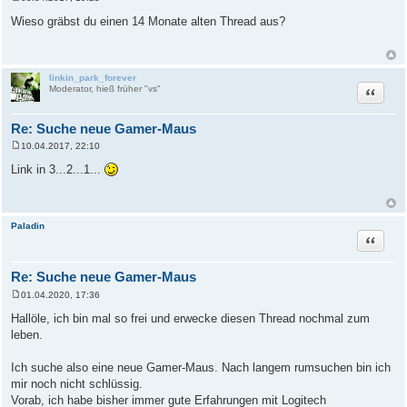
B
e
Wieso gräbst du einen 14 Monate alten Thread aus?
i
t
r
a
g
linkin_park_forever
Zitat
Moderator, hieß früher "vs"
Re: Suche neue Gamer-Maus
10.04.2017, 22:10
B
e
Link in 3...2...1...
i
t
r
a
g
Paladin
Zitat
Re: Suche neue Gamer-Maus
01.04.2020, 17:36
B
e
Hallöle, ich bin mal so frei und erwecke diesen Thread nochmal zum
i
leben.
t
r
a
Ich suche also eine neue Gamer-Maus. Nach langem rumsuchen bin ich
g
mir noch nicht schlüssig.
Vorab, ich habe bisher immer gute Erfahrungen mit Logitech