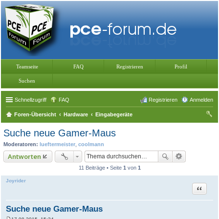
Teamseite
FAQ
Registrieren
Profil
Suchen
Schnellzugriff
FAQ
Registrieren
Anmelden
Foren-Übersicht
Hardware
Eingabegeräte
uc
Suche neue Gamer-Maus
he
Moderatoren:
lueftermeister
,
coolmann
Antworten
11 Beiträge • Seite
1
von
1
Joyrider
Zitat
Suche neue Gamer-Maus