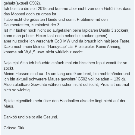
gehabt(aktuell G502).
Ich besitze die seit 2015 und komme aber nicht von dem Gefühl los dass
das Mopped doch zu gross ist.
Habe nicht die grössten Hände und somit Probleme mit den
Daumentasten, zumindest der 3.
Ist mir bisher noch nicht so aufgefallen beim lapidaren Diablo 3 zocken(
kann man ja beim Hexer fast noch nebenbei kacken gehen)
aber nu zocke ich verschärft CoD MW und da brauch ich halt jede Taste.
Dazu noch mein kleines "Handycap" als Pfeilspieler. Keine Ahnung,
komme mit W,A,S usw. nicht wirklich zurecht.
Naja ejal.Also ich bräuchte einfach mal ein bisschen Input womit ihr so
zockt.
Meine Flossen sind ca. 15 cm lang und 9 cm breit, bin rechtshänder und
ich bin aktuell schwerere Mäuse gewohnt( G502 voll beladen = 139 g).
Also zuladbare Gewichte währen schon nicht schlecht, Preis ist erstmal
nich so wichtig.
Spiele eigentlich mehr über den Handballen also der liegt nicht auf der
Maus.
Danköö und bleibt alle Gesund.
Grüsse Dirk