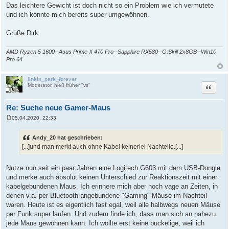
Das leichtere Gewicht ist doch nicht so ein Problem wie ich vermutete
t
r
und ich konnte mich bereits super umgewöhnen.
a
g
Grüße Dirk
AMD Ryzen 5 1600--Asus Prime X 470 Pro--Sapphire RX580--G.Skill 2x8GB--Win10
Pro 64
linkin_park_forever
Zitat
Moderator, hieß früher "vs"
Re: Suche neue Gamer-Maus
05.04.2020, 22:33
B
e
i
Andy_20 hat geschrieben:
t
[...]und man merkt auch ohne Kabel keinerlei Nachteile.[...]
r
a
g
Nutze nun seit ein paar Jahren eine Logitech G603 mit dem USB-Dongle
und merke auch absolut keinen Unterschied zur Reaktionszeit mit einer
kabelgebundenen Maus. Ich erinnere mich aber noch vage an Zeiten, in
denen v.a. per Bluetooth angebundene "Gaming"-Mäuse im Nachteil
waren. Heute ist es eigentlich fast egal, weil alle halbwegs neuen Mäuse
per Funk super laufen. Und zudem finde ich, dass man sich an nahezu
jede Maus gewöhnen kann. Ich wollte erst keine buckelige, weil ich