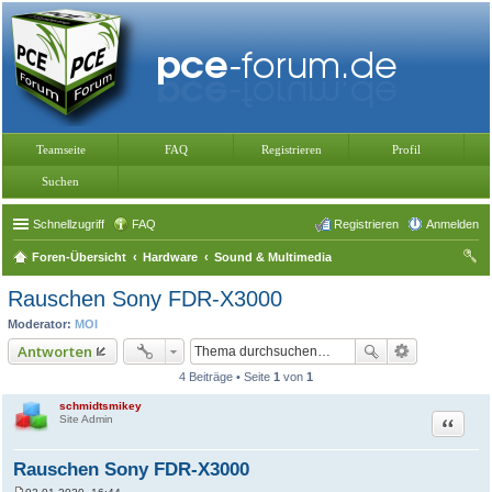
Teamseite
FAQ
Registrieren
Profil
Suchen
Schnellzugriff
FAQ
Registrieren
Anmelden
Foren-Übersicht
Hardware
Sound & Multimedia
uc
Rauschen Sony FDR-X3000
he
Moderator:
MOI
Antworten
4 Beiträge • Seite
1
von
1
schmidtsmikey
Zitat
Site Admin
Rauschen Sony FDR-X3000