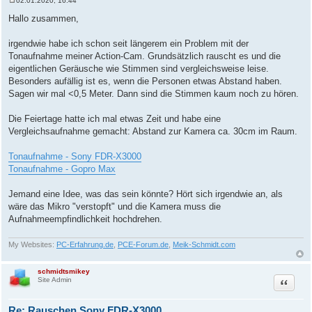
02.01.2020, 16:44
B
e
Hallo zusammen,
i
t
r
irgendwie habe ich schon seit längerem ein Problem mit der
a
Tonaufnahme meiner Action-Cam. Grundsätzlich rauscht es und die
g
eigentlichen Geräusche wie Stimmen sind vergleichsweise leise.
Besonders aufällig ist es, wenn die Personen etwas Abstand haben.
Sagen wir mal <0,5 Meter. Dann sind die Stimmen kaum noch zu hören.
Die Feiertage hatte ich mal etwas Zeit und habe eine
Vergleichsaufnahme gemacht: Abstand zur Kamera ca. 30cm im Raum.
Tonaufnahme - Sony FDR-X3000
Tonaufnahme - Gopro Max
Jemand eine Idee, was das sein könnte? Hört sich irgendwie an, als
wäre das Mikro "verstopft" und die Kamera muss die
Aufnahmeempfindlichkeit hochdrehen.
My Websites:
PC-Erfahrung.de
,
PCE-Forum.de
,
Meik-Schmidt.com
schmidtsmikey
Zitat
Site Admin
Re: Rauschen Sony FDR-X3000