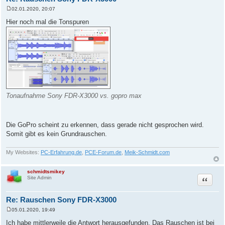
02.01.2020, 20:07
B
e
Hier noch mal die Tonspuren
i
t
r
a
g
Tonaufnahme Sony FDR-X3000 vs. gopro max
Die GoPro scheint zu erkennen, dass gerade nicht gesprochen wird.
Somit gibt es kein Grundrauschen.
My Websites:
PC-Erfahrung.de
,
PCE-Forum.de
,
Meik-Schmidt.com
schmidtsmikey
Zitat
Site Admin
Re: Rauschen Sony FDR-X3000
05.01.2020, 19:49
B
e
Ich habe mittlerweile die Antwort herausgefunden. Das Rauschen ist bei