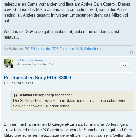
i
nahezu allen Cams vorhanden und liegt am Active Gain Control. Dieses
t
r
bewirkt, dass das Mikro automatisch aufgedreht wird, wenn der Pegel
a
niedrig ist. Anders gesagt: in ruhigen Umgebungen dreht das Mikro voll
g
auf.
Wie das die GoPro so gut hinbekommt, bekomme ich demnächst
heraus...
My Websites:
PC-Erfahrung.de
,
PCE-Forum.de
,
Meik-Schmidt.com
linkin_park_forever
Zitat
Moderator, hieß früher "vs"
Re: Rauschen Sony FDR-X3000
14.01.2020, 23:31
B
e
i
schmidtsmikey hat geschrieben:
t
Die GoPro scheint zu erkennen, dass gerade nicht gesprochen wird.
r
a
Somit gibt es kein Grundrauschen.
g
Erinnert mich an meinen Diktiergerät-Einsatz für manche Vorlesungen.
Trotz teils erheblicher Störgeräusche war die Sprache stets gut zu hören.
Mikrofone scheinen heutzutage generell ziemlich gut zu sein. Selbst das