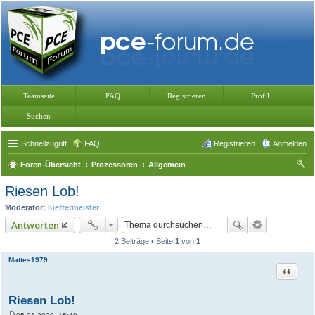
Teamseite
FAQ
Registrieren
Profil
Suchen
Schnellzugriff
FAQ
Registrieren
Anmelden
Foren-Übersicht
Prozessoren
Allgemein
uc
Riesen Lob!
he
Moderator:
lueftermeister
Antworten
2 Beiträge • Seite
1
von
1
Mattes1979
Zitat
Riesen Lob!