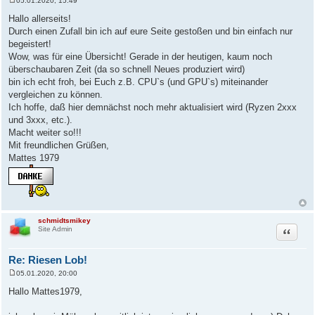
05.01.2020, 15:49
B
e
Hallo allerseits!
i
Durch einen Zufall bin ich auf eure Seite gestoßen und bin einfach nur
t
r
begeistert!
a
Wow, was für eine Übersicht! Gerade in der heutigen, kaum noch
g
überschaubaren Zeit (da so schnell Neues produziert wird)
bin ich echt froh, bei Euch z.B. CPU`s (und GPU`s) miteinander
vergleichen zu können.
Ich hoffe, daß hier demnächst noch mehr aktualisiert wird (Ryzen 2xxx
und 3xxx, etc.).
Macht weiter so!!!
Mit freundlichen Grüßen,
Mattes 1979
schmidtsmikey
Zitat
Site Admin
Re: Riesen Lob!
05.01.2020, 20:00
B
e
Hallo Mattes1979,
i
t
r