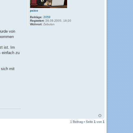
psico
Beiträge:
2059
Registriert:
28.09.2005, 18:20
Wohnort:
Zebulon
wurde von
genommen
t ist. Im
s einfach zu
 sich mit
1 Beitrag • Seite
1
von
1