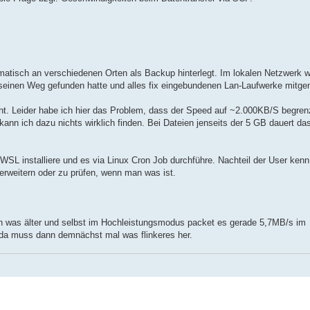
omatisch an verschiedenen Orten als Backup hinterlegt. Im lokalen Netzwerk 
 seinen Weg gefunden hatte und alles fix eingebundenen Lan-Laufwerke mit
. Leider habe ich hier das Problem, dass der Speed auf ~2.000KB/S begrenz
nn ich dazu nichts wirklich finden. Bei Dateien jenseits der 5 GB dauert da
 WSL installiere und es via Linux Cron Job durchführe. Nachteil der User kenn
rweitern oder zu prüfen, wenn man was ist.
n was älter und selbst im Hochleistungsmodus packet es gerade 5,7MB/s im
 da muss dann demnächst mal was flinkeres her.