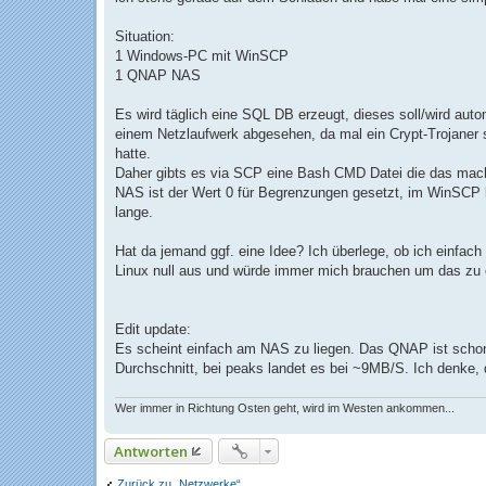
a
g
Situation:
1 Windows-PC mit WinSCP
1 QNAP NAS
Es wird täglich eine SQL DB erzeugt, dieses soll/wird aut
einem Netzlaufwerk abgesehen, da mal ein Crypt-Trojaner
hatte.
Daher gibts es via SCP eine Bash CMD Datei die das macht
NAS ist der Wert 0 für Begrenzungen gesetzt, im WinSCP ka
lange.
Hat da jemand ggf. eine Idee? Ich überlege, ob ich einfach
Linux null aus und würde immer mich brauchen um das zu e
Edit update:
Es scheint einfach am NAS zu liegen. Das QNAP ist scho
Durchschnitt, bei peaks landet es bei ~9MB/S. Ich denke,
Wer immer in Richtung Osten geht, wird im Westen ankommen...
Antworten
Zurück zu „Netzwerke“