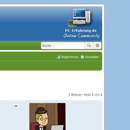
Registrieren
Anmelden
1 Beitrag • Seite
1
von
1
Zitat