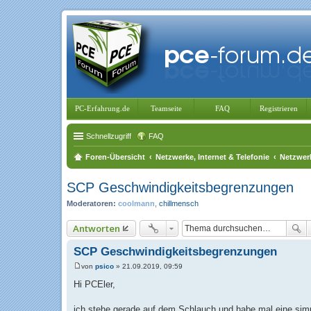
PC-Erfahrung.de
Teamseite
FAQ
Registrieren
Schnellzugriff
FAQ
Foren-Übersicht
Netzwerke, Internet & Telefonie
Netzwer
SCP Geschwindigkeitsbegrenzungen
Moderatoren:
coolmann
,
chillmensch
Antworten
SCP Geschwindigkeitsbegrenzungen
von
psico
»
21.09.2019, 09:59
B
e
Hi PCEler,
i
t
r
ich stehe gerade auf dem Schlauch und habe mal eine simp