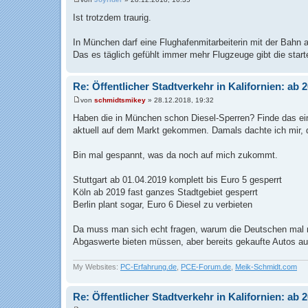
B
e
Ist trotzdem traurig.
i
t
r
In München darf eine Flughafenmitarbeiterin mit der Bahn a
a
Das es täglich gefühlt immer mehr Flugzeuge gibt die star
g
Re: Öffentlicher Stadtverkehr in Kalifornien: ab
von
schmidtsmikey
»
28.12.2018, 19:32
B
e
Haben die in München schon Diesel-Sperren? Finde das ein
i
aktuell auf dem Markt gekommen. Damals dachte ich mir, d
t
r
a
Bin mal gespannt, was da noch auf mich zukommt.
g
Stuttgart ab 01.04.2019 komplett bis Euro 5 gesperrt
Köln ab 2019 fast ganzes Stadtgebiet gesperrt
Berlin plant sogar, Euro 6 Diesel zu verbieten
Da muss man sich echt fragen, warum die Deutschen mal n
Abgaswerte bieten müssen, aber bereits gekaufte Autos aus
My Websites:
PC-Erfahrung.de
,
PCE-Forum.de
,
Meik-Schmidt.com
Re: Öffentlicher Stadtverkehr in Kalifornien: ab