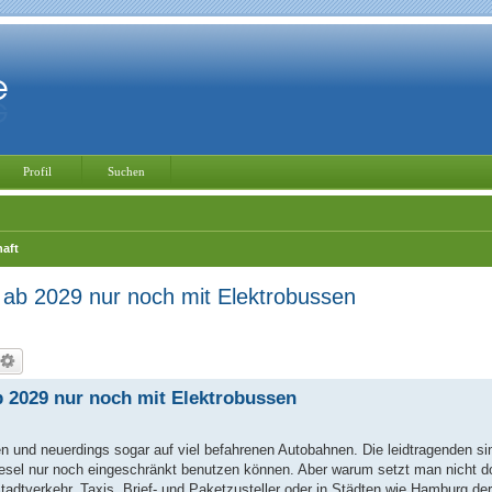
Profil
Suchen
haft
n: ab 2029 nur noch mit Elektrobussen
ab 2029 nur noch mit Elektrobussen
en und neuerdings sogar auf viel befahrenen Autobahnen. Die leidtragenden si
iesel nur noch eingeschränkt benutzen können. Aber warum setzt man nicht d
tadtverkehr, Taxis, Brief- und Paketzusteller oder in Städten wie Hamburg d