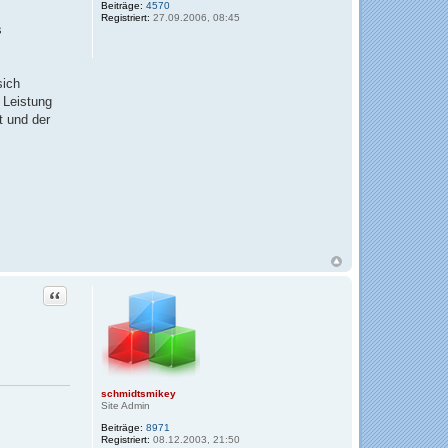
Beiträge:
4570
v
Registriert:
27.09.2006, 08:45
o
s
n
s
c
h
m
sich
i
 Leistung
d
t
t und der
s
m
i
k
e
y
Zitat
schmidtsmikey
Site Admin
Beiträge:
8971
Registriert:
08.12.2003, 21:50