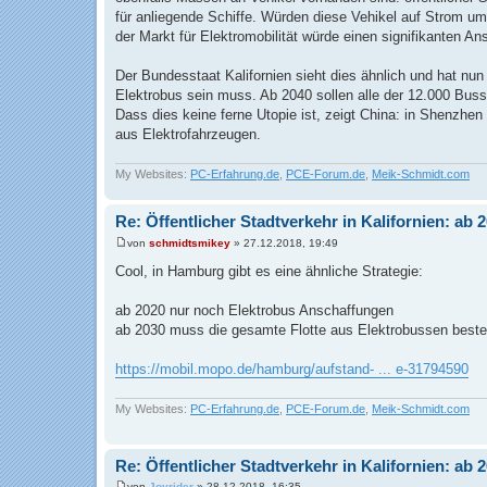
a
für anliegende Schiffe. Würden diese Vehikel auf Strom um
g
der Markt für Elektromobilität würde einen signifikanten A
Der Bundesstaat Kalifornien sieht dies ähnlich und hat nu
Elektrobus sein muss. Ab 2040 sollen alle der 12.000 Buss
Dass dies keine ferne Utopie ist, zeigt China: in Shenzhen
aus Elektrofahrzeugen.
My Websites:
PC-Erfahrung.de
,
PCE-Forum.de
,
Meik-Schmidt.com
Re: Öffentlicher Stadtverkehr in Kalifornien: ab
von
schmidtsmikey
»
27.12.2018, 19:49
B
e
Cool, in Hamburg gibt es eine ähnliche Strategie:
i
t
r
ab 2020 nur noch Elektrobus Anschaffungen
a
ab 2030 muss die gesamte Flotte aus Elektrobussen best
g
https://mobil.mopo.de/hamburg/aufstand- ... e-31794590
My Websites:
PC-Erfahrung.de
,
PCE-Forum.de
,
Meik-Schmidt.com
Re: Öffentlicher Stadtverkehr in Kalifornien: ab
von
Joyrider
»
28.12.2018, 16:35