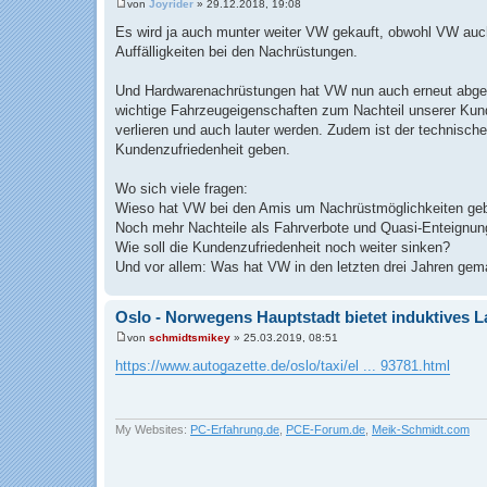
von
Joyrider
»
29.12.2018, 19:08
B
e
Es wird ja auch munter weiter VW gekauft, obwohl VW auch
i
Auffälligkeiten bei den Nachrüstungen.
t
r
a
Und Hardwarenachrüstungen hat VW nun auch erneut abgewies
g
wichtige Fahrzeugeigenschaften zum Nachteil unserer Kund
verlieren und auch lauter werden. Zudem ist der technisch
Kundenzufriedenheit geben.
Wo sich viele fragen:
Wieso hat VW bei den Amis um Nachrüstmöglichkeiten gebe
Noch mehr Nachteile als Fahrverbote und Quasi-Enteignu
Wie soll die Kundenzufriedenheit noch weiter sinken?
Und vor allem: Was hat VW in den letzten drei Jahren gema
Oslo - Norwegens Hauptstadt bietet induktives L
von
schmidtsmikey
»
25.03.2019, 08:51
B
e
https://www.autogazette.de/oslo/taxi/el ... 93781.html
i
t
r
a
g
My Websites:
PC-Erfahrung.de
,
PCE-Forum.de
,
Meik-Schmidt.com