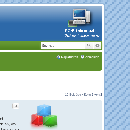
Registrieren
Anmelden
10 Beiträge • Seite
1
von
1
Zitat
nd
ort an, wo
er Landstrom