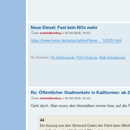
Neue Diesel: Fast kein NOx mehr
von
schmidtsmikey
»
02.04.2019, 15:15
B
e
https://www.heise.de/autos/artikel/Neue ... 52045.html
i
t
r
a
g
My Websites:
PC-Erfahrung.de
,
PCE-Forum.de
,
Meik-Schmidt.com
Re: Öffentlicher Stadtverkehr in Kalifornien: ab
von
schmidtsmikey
»
02.04.2019, 15:16
B
e
Geht doch. Man muss den Herstellern immer brav auf die F
i
t
r
a
g
Ein Auszug aus den Stickoxid-Daten der Fahrt über öffen