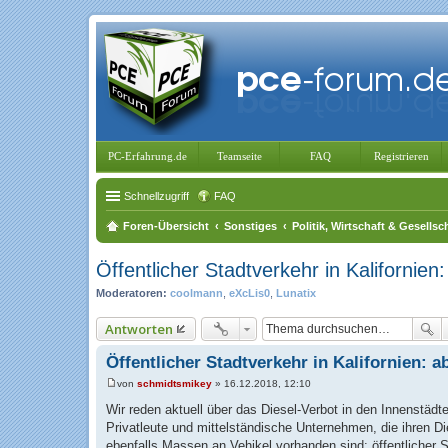
PC-Erfahrung.de
Teamseite
FAQ
Registrieren
Schnellzugriff
FAQ
Foren-Übersicht
Sonstiges
Politik, Wirtschaft & Gesellsc
Öffentlicher Stadtverkehr in Kalifornie
Moderatoren:
coolmann
,
eXcLis0
,
Lunatix
Antworten
Öffentlicher Stadtverkehr in Kalifornien: 
von
schmidtsmikey
»
16.12.2018, 12:10
B
e
Wir reden aktuell über das Diesel-Verbot in den Innenstädt
i
Privatleute und mittelständische Unternehmen, die ihren D
t
r
ebenfalls Massen an Vehikel vorhanden sind: öffentlicher S