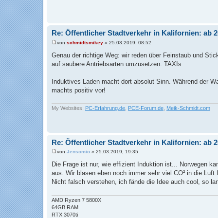
Re: Öffentlicher Stadtverkehr in Kalifornien: ab
von
schmidtsmikey
»
25.03.2019, 08:52
B
e
Genau der richtige Weg: wir reden über Feinstaub und Stick
i
auf saubere Antriebsarten umzusetzen: TAXIs
t
r
a
Induktives Laden macht dort absolut Sinn. Während der Wa
g
machts positiv vor!
My Websites:
PC-Erfahrung.de
,
PCE-Forum.de
,
Meik-Schmidt.com
Re: Öffentlicher Stadtverkehr in Kalifornien: ab
von
Jensomio
»
25.03.2019, 19:35
B
e
Die Frage ist nur, wie effizient Induktion ist... Norwegen
i
aus. Wir blasen eben noch immer sehr viel CO² in die Luft 
t
r
Nicht falsch verstehen, ich fände die Idee auch cool, so l
a
g
AMD Ryzen 7 5800X
64GB RAM
RTX 3070ti