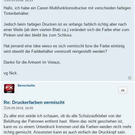
20.05.2018, 18:21
B
e
Hallo, ich habe ein Canon Multifunktionsdrucker mit verschieden farbigen
i
Tintenbehälter.
t
r
a
Jedoch beim farbigen Drucken ist es anfangs farblich richtig aber nach
g
einer Weile (ab dem vierten Blatt ca.) verändert sich die Farbe eher zum
Pinken und des bleibt bis zum Schluss.
Hat jemand eine Idee wieso es sich vermischt bzw die Farbe eintönig
wird obwohl die Farbbehälter vereinzelt reingestellt werden?
Danke für die Antwort im Voraus,
vg Nick.
Benschzilla
Zitat
Re: Druckerfarben vermischt
20.05.2018, 19:20
B
e
Zu aller erst würde ich schauen, ob du alle Schutzaufkleber von der
i
Belüftung der Patronen entfernt hast. Wenn das nicht geschehen ist,
t
r
kann es zu einem Unterdruck kommen und die Farben werden nicht mehr
a
richtig gemischt. Ansonsten kann es auch einfach der Druckkopf sein.
g