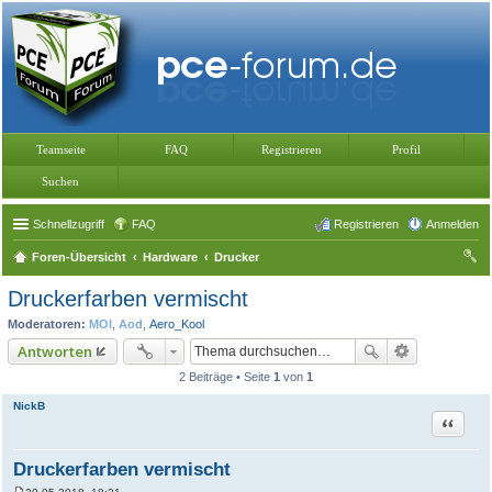
Teamseite
FAQ
Registrieren
Profil
Suchen
Schnellzugriff
FAQ
Registrieren
Anmelden
Foren-Übersicht
Hardware
Drucker
uc
Druckerfarben vermischt
he
Moderatoren:
MOI
,
Aod
,
Aero_Kool
Antworten
2 Beiträge • Seite
1
von
1
NickB
Zitat
Druckerfarben vermischt