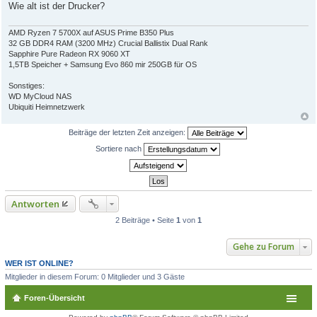
Wie alt ist der Drucker?
AMD Ryzen 7 5700X auf ASUS Prime B350 Plus
32 GB DDR4 RAM (3200 MHz) Crucial Ballistix Dual Rank
Sapphire Pure Radeon RX 9060 XT
1,5TB Speicher + Samsung Evo 860 mir 250GB für OS
Sonstiges:
WD MyCloud NAS
Ubiquiti Heimnetzwerk
Beiträge der letzten Zeit anzeigen:
Sortiere nach
Antworten
2 Beiträge • Seite
1
von
1
Gehe zu Forum
WER IST ONLINE?
Mitglieder in diesem Forum: 0 Mitglieder und 3 Gäste
Foren-Übersicht