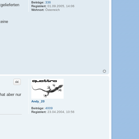
Beiträge:
336
gelieferten
Registriert:
01.09.2005, 14:06
Wohnort:
Österreich
keine
Zitat
hat aber nur
Andy_20
Beiträge:
4009
Registriert:
23.04.2004, 10:56