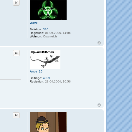
Zitat
Wave
Beiträge:
336
Registriert:
01.09.2005, 14:06
Wohnort:
Österreich
Zitat
Andy_20
Beiträge:
4009
Registriert:
23.04.2004, 10:56
Zitat