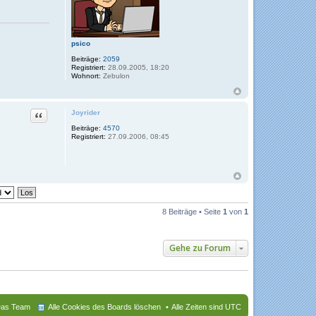
psico
Beiträge:
2059
Registriert:
28.09.2005, 18:20
Wohnort:
Zebulon
Zitat
Joyrider
Beiträge:
4570
Registriert:
27.09.2006, 08:45
8 Beiträge • Seite
1
von
1
Gehe zu Forum
as Team
Alle Cookies des Boards löschen
Alle Zeiten sind
UTC