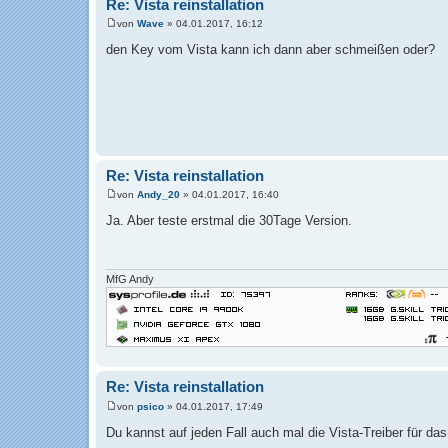
Re: Vista reinstallation
von
Wave
»
04.01.2017, 16:12
B
e
den Key vom Vista kann ich dann aber schmeißen oder?
i
t
r
a
g
Re: Vista reinstallation
von
Andy_20
»
04.01.2017, 16:40
B
e
Ja. Aber teste erstmal die 30Tage Version.
i
t
r
a
g
MfG Andy
Re: Vista reinstallation
von
psico
»
04.01.2017, 17:49
B
e
Du kannst auf jeden Fall auch mal die Vista-Treiber für da
i