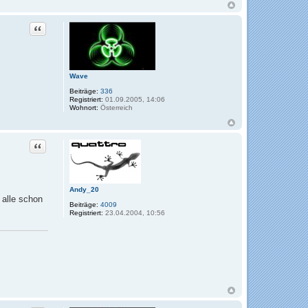
Zitat
Wave
Beiträge:
336
Registriert:
01.09.2005, 14:06
Wohnort:
Österreich
Zitat
Andy_20
 alle schon
Beiträge:
4009
Registriert:
23.04.2004, 10:56