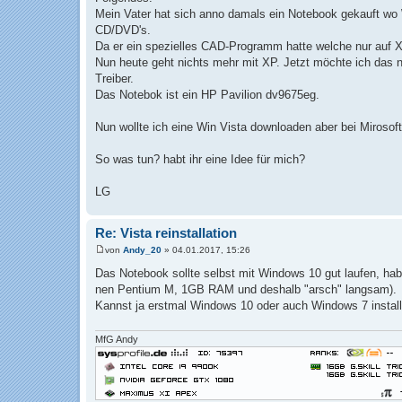
a
Mein Vater hat sich anno damals ein Notebook gekauft wo W
g
CD/DVD's.
Da er ein spezielles CAD-Programm hatte welche nur auf XP 
Nun heute geht nichts mehr mit XP. Jetzt möchte ich das n
Treiber.
Das Notebok ist ein HP Pavilion dv9675eg.
Nun wollte ich eine Win Vista downloaden aber bei Mirosoft
So was tun? habt ihr eine Idee für mich?
LG
Re: Vista reinstallation
von
Andy_20
»
04.01.2017, 15:26
B
e
Das Notebook sollte selbst mit Windows 10 gut laufen, ha
i
nen Pentium M, 1GB RAM und deshalb "arsch" langsam).
t
r
Kannst ja erstmal Windows 10 oder auch Windows 7 install
a
g
MfG Andy