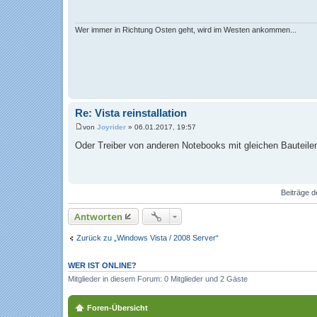
t
r
a
g
Wer immer in Richtung Osten geht, wird im Westen ankommen...
Re: Vista reinstallation
von
Joyrider
»
06.01.2017, 19:57
B
e
Oder Treiber von anderen Notebooks mit gleichen Bauteilen,
i
t
r
a
g
Beiträge d
Antworten
Zurück zu „Windows Vista / 2008 Server“
WER IST ONLINE?
Mitglieder in diesem Forum: 0 Mitglieder und 2 Gäste
Foren-Übersicht