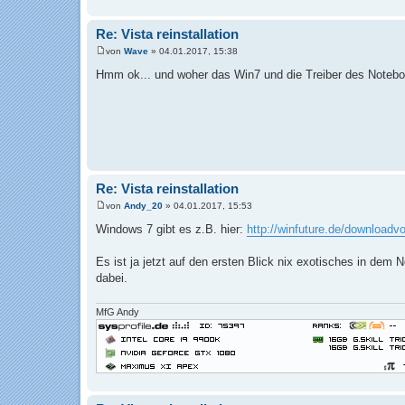
Re: Vista reinstallation
von
Wave
»
04.01.2017, 15:38
B
e
Hmm ok... und woher das Win7 und die Treiber des Noteb
i
t
r
a
g
Re: Vista reinstallation
von
Andy_20
»
04.01.2017, 15:53
B
e
Windows 7 gibt es z.B. hier:
http://winfuture.de/downloadv
i
t
r
Es ist ja jetzt auf den ersten Blick nix exotisches in dem 
a
dabei.
g
MfG Andy