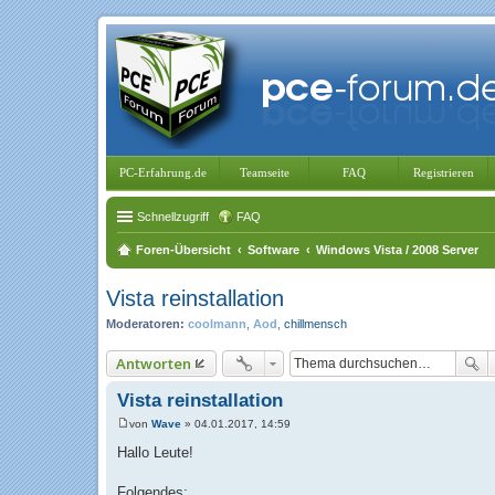
PC-Erfahrung.de
Teamseite
FAQ
Registrieren
Schnellzugriff
FAQ
Foren-Übersicht
Software
Windows Vista / 2008 Server
Vista reinstallation
Moderatoren:
coolmann
,
Aod
,
chillmensch
Antworten
Vista reinstallation
von
Wave
»
04.01.2017, 14:59
B
e
Hallo Leute!
i
t
r
Folgendes: