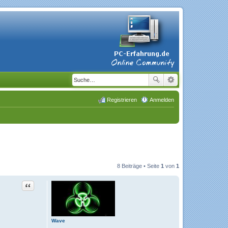
Registrieren
Anmelden
8 Beiträge • Seite
1
von
1
Zitat
Wave