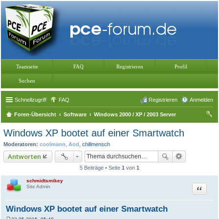
Teamseite
FAQ
Registrieren
Profil
Suchen
Schnellzugriff
FAQ
Registrieren
Anmelden
Foren-Übersicht
Software
Windows 2000 / XP / 2003 Server
uc
Windows XP bootet auf einer Smartwatch
he
Moderatoren:
coolmann
,
Aod
,
chillmensch
Antworten
5 Beiträge • Seite
1
von
1
schmidtsmikey
Zitat
Site Admin
Windows XP bootet auf einer Smartwatch