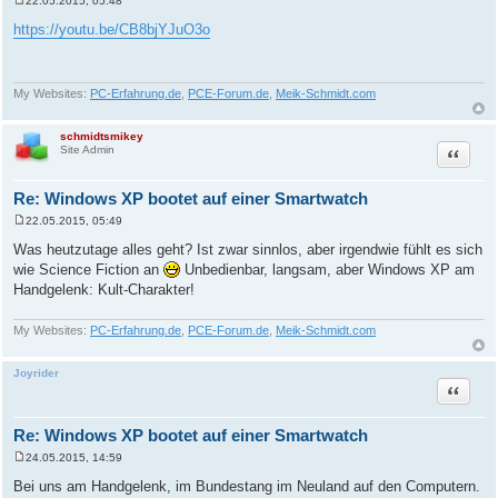
22.05.2015, 05:48
B
e
https://youtu.be/CB8bjYJuO3o
i
t
r
a
g
My Websites:
PC-Erfahrung.de
,
PCE-Forum.de
,
Meik-Schmidt.com
schmidtsmikey
Zitat
Site Admin
Re: Windows XP bootet auf einer Smartwatch
22.05.2015, 05:49
B
e
Was heutzutage alles geht? Ist zwar sinnlos, aber irgendwie fühlt es sich
i
wie Science Fiction an
Unbedienbar, langsam, aber Windows XP am
t
r
Handgelenk: Kult-Charakter!
a
g
My Websites:
PC-Erfahrung.de
,
PCE-Forum.de
,
Meik-Schmidt.com
Joyrider
Zitat
Re: Windows XP bootet auf einer Smartwatch
24.05.2015, 14:59
B
e
Bei uns am Handgelenk, im Bundestang im Neuland auf den Computern.
i