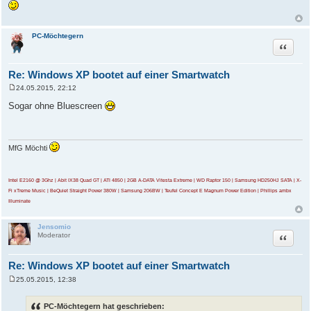
t
r
a
g
PC-Möchtegern
Zitat
Re: Windows XP bootet auf einer Smartwatch
24.05.2015, 22:12
B
e
Sogar ohne Bluescreen
i
t
r
a
g
MfG Möchti
Intel E2160 @ 3Ghz | Abit IX38 Quad GT | ATI 4850 | 2GB A-DATA Vitesta Extreme | WD Raptor 150 | Samsung HD250HJ SATA | X-
Fi xTreme Music | BeQuiet Straight Power 380W | Samsung 206BW | Teufel Concept E Magnum Power Edition | Phillips ambx
Illuminate
Jensomio
Zitat
Moderator
Re: Windows XP bootet auf einer Smartwatch
25.05.2015, 12:38
B
e
i
PC-Möchtegern hat geschrieben:
t