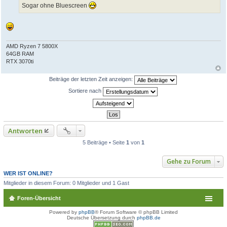
Sogar ohne Bluescreen
r
a
g
AMD Ryzen 7 5800X
64GB RAM
RTX 3070ti
Beiträge der letzten Zeit anzeigen:
Sortiere nach
Antworten
5 Beiträge • Seite
1
von
1
Gehe zu Forum
WER IST ONLINE?
Mitglieder in diesem Forum: 0 Mitglieder und 1 Gast
Foren-Übersicht
Powered by
phpBB
® Forum Software © phpBB Limited
Deutsche Übersetzung durch
phpBB.de