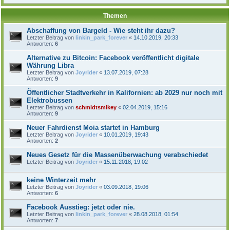
Themen
Abschaffung von Bargeld - Wie steht ihr dazu?
Letzter Beitrag von
linkin_park_forever
«
14.10.2019, 20:33
Antworten:
6
Alternative zu Bitcoin: Facebook veröffentlicht digitale
Währung Libra
Letzter Beitrag von
Joyrider
«
13.07.2019, 07:28
Antworten:
9
Öffentlicher Stadtverkehr in Kalifornien: ab 2029 nur noch mit
Elektrobussen
Letzter Beitrag von
schmidtsmikey
«
02.04.2019, 15:16
Antworten:
9
Neuer Fahrdienst Moia startet in Hamburg
Letzter Beitrag von
Joyrider
«
10.01.2019, 19:43
Antworten:
2
Neues Gesetz für die Massenüberwachung verabschiedet
Letzter Beitrag von
Joyrider
«
15.11.2018, 19:02
keine Winterzeit mehr
Letzter Beitrag von
Joyrider
«
03.09.2018, 19:06
Antworten:
6
Facebook Ausstieg: jetzt oder nie.
Letzter Beitrag von
linkin_park_forever
«
28.08.2018, 01:54
Antworten:
7