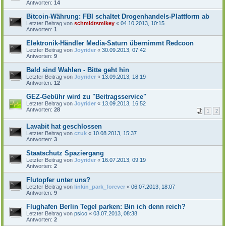
Antworten:
14
Bitcoin-Währung: FBI schaltet Drogenhandels-Plattform ab
Letzter Beitrag von
schmidtsmikey
«
04.10.2013, 10:15
Antworten:
1
Elektronik-Händler Media-Saturn übernimmt Redcoon
Letzter Beitrag von
Joyrider
«
30.09.2013, 07:42
Antworten:
9
Bald sind Wahlen - Bitte geht hin
Letzter Beitrag von
Joyrider
«
13.09.2013, 18:19
Antworten:
12
GEZ-Gebühr wird zu "Beitragsservice"
Letzter Beitrag von
Joyrider
«
13.09.2013, 16:52
Antworten:
28
1
2
Lavabit hat geschlossen
Letzter Beitrag von
czuk
«
10.08.2013, 15:37
Antworten:
3
Staatschutz Spaziergang
Letzter Beitrag von
Joyrider
«
16.07.2013, 09:19
Antworten:
2
Flutopfer unter uns?
Letzter Beitrag von
linkin_park_forever
«
06.07.2013, 18:07
Antworten:
9
Flughafen Berlin Tegel parken: Bin ich denn reich?
Letzter Beitrag von
psico
«
03.07.2013, 08:38
Antworten:
2