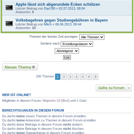
Apple lässt sich abgerundete Ecken schützen
Letzter Beitrag von
Dan780
«
02.07.2013, 08:04
Antworten:
5
Volksbegehren gegen Studiengebühren in Bayern
Letzter Beitrag von
Mitch
«
06.06.2013, 08:44
Antworten:
10
Themen der letzten Zeit anzeigen:
Sortiere nach
Neues Thema
290 Themen
1
2
3
4
5
6
Gehe zu Forum
WER IST ONLINE?
Mitglieder in diesem Forum:
Majestic-12 [Bot]
und 1 Gast
BERECHTIGUNGEN IN DIESEM FORUM
Du darfst
keine
neuen Themen in diesem Forum erstellen.
Du darfst
keine
Antworten zu Themen in diesem Forum erstellen.
Du darfst deine Beiträge in diesem Forum
nicht
ändern.
Du darfst deine Beiträge in diesem Forum
nicht
löschen.
Du darfst
keine
Dateianhänge in diesem Forum erstellen.