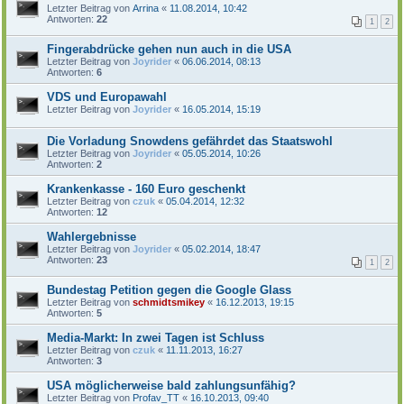
Letzter Beitrag von
Arrina
«
11.08.2014, 10:42
Antworten:
22
1
2
Fingerabdrücke gehen nun auch in die USA
Letzter Beitrag von
Joyrider
«
06.06.2014, 08:13
Antworten:
6
VDS und Europawahl
Letzter Beitrag von
Joyrider
«
16.05.2014, 15:19
Die Vorladung Snowdens gefährdet das Staatswohl
Letzter Beitrag von
Joyrider
«
05.05.2014, 10:26
Antworten:
2
Krankenkasse - 160 Euro geschenkt
Letzter Beitrag von
czuk
«
05.04.2014, 12:32
Antworten:
12
Wahlergebnisse
Letzter Beitrag von
Joyrider
«
05.02.2014, 18:47
Antworten:
23
1
2
Bundestag Petition gegen die Google Glass
Letzter Beitrag von
schmidtsmikey
«
16.12.2013, 19:15
Antworten:
5
Media-Markt: In zwei Tagen ist Schluss
Letzter Beitrag von
czuk
«
11.11.2013, 16:27
Antworten:
3
USA möglicherweise bald zahlungsunfähig?
Letzter Beitrag von
Profav_TT
«
16.10.2013, 09:40