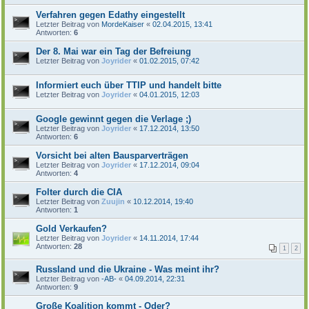
Verfahren gegen Edathy eingestellt
Letzter Beitrag von
MordeKaiser
«
02.04.2015, 13:41
Antworten:
6
Der 8. Mai war ein Tag der Befreiung
Letzter Beitrag von
Joyrider
«
01.02.2015, 07:42
Informiert euch über TTIP und handelt bitte
Letzter Beitrag von
Joyrider
«
04.01.2015, 12:03
Google gewinnt gegen die Verlage ;)
Letzter Beitrag von
Joyrider
«
17.12.2014, 13:50
Antworten:
6
Vorsicht bei alten Bausparverträgen
Letzter Beitrag von
Joyrider
«
17.12.2014, 09:04
Antworten:
4
Folter durch die CIA
Letzter Beitrag von
Zuujin
«
10.12.2014, 19:40
Antworten:
1
Gold Verkaufen?
Letzter Beitrag von
Joyrider
«
14.11.2014, 17:44
Antworten:
28
1
2
Russland und die Ukraine - Was meint ihr?
Letzter Beitrag von
-AB-
«
04.09.2014, 22:31
Antworten:
9
Große Koalition kommt - Oder?