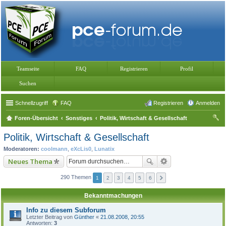
Teamseite
FAQ
Registrieren
Profil
Suchen
Schnellzugriff
FAQ
Registrieren
Anmelden
Foren-Übersicht
Sonstiges
Politik, Wirtschaft & Gesellschaft
uc
Politik, Wirtschaft & Gesellschaft
he
Moderatoren:
coolmann
,
eXcLis0
,
Lunatix
Neues Thema
290 Themen
1
2
3
4
5
6
Bekanntmachungen
Info zu diesem Subforum
Letzter Beitrag von
Günther
«
21.08.2008, 20:55
Antworten:
3