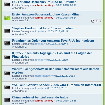
BGH erlaubt Dashcams im Auto bei Unfällen
Letzter Beitrag von
schmidtsmikey
«
10.08.2018, 06:18
Antworten:
7
Erster Amazon-Supermarkt ohne Kassen öffnet
Letzter Beitrag von
schmidtsmikey
«
05.07.2018, 05:14
Antworten:
29
1
2
Stephen Hawking ist tot - Ruhe in Frieden
Letzter Beitrag von
Joyrider
«
24.03.2018, 07:45
Antworten:
3
Prominentes Opfer von Amazon: Toys R Us ist insolvent
Letzter Beitrag von
Joyrider
«
24.03.2018, 07:44
Antworten:
2
0,05% Zinsen aufs Tagesgeld - Das sind die Folgen der
Finanzkrise
Letzter Beitrag von
Joyrider
«
07.02.2018, 13:19
Antworten:
10
Warum Fachgeschäfte in den Innenstädten nicht aussterben
werden
Letzter Beitrag von
lueftermeister
«
05.02.2018, 14:33
Antworten:
9
“Sei kein Gaffer“! Schock-Video wird zum viralen Internet-Hit
Letzter Beitrag von
Joyrider
«
09.01.2018, 20:31
Antworten:
3
China verbietet benzinfressende Autos
Letzter Beitrag von
schmidtsmikey
«
09.01.2018, 14:58
Antworten:
7