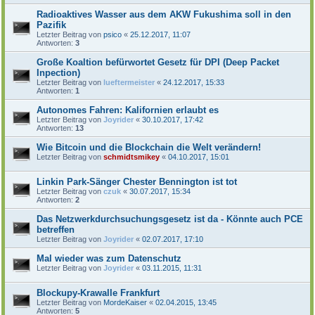
Radioaktives Wasser aus dem AKW Fukushima soll in den
Pazifik
Letzter Beitrag von
psico
«
25.12.2017, 11:07
Antworten:
3
Große Koaltion befürwortet Gesetz für DPI (Deep Packet
Inpection)
Letzter Beitrag von
lueftermeister
«
24.12.2017, 15:33
Antworten:
1
Autonomes Fahren: Kalifornien erlaubt es
Letzter Beitrag von
Joyrider
«
30.10.2017, 17:42
Antworten:
13
Wie Bitcoin und die Blockchain die Welt verändern!
Letzter Beitrag von
schmidtsmikey
«
04.10.2017, 15:01
Linkin Park-Sänger Chester Bennington ist tot
Letzter Beitrag von
czuk
«
30.07.2017, 15:34
Antworten:
2
Das Netzwerkdurchsuchungsgesetz ist da - Könnte auch PCE
betreffen
Letzter Beitrag von
Joyrider
«
02.07.2017, 17:10
Mal wieder was zum Datenschutz
Letzter Beitrag von
Joyrider
«
03.11.2015, 11:31
Blockupy-Krawalle Frankfurt
Letzter Beitrag von
MordeKaiser
«
02.04.2015, 13:45
Antworten:
5