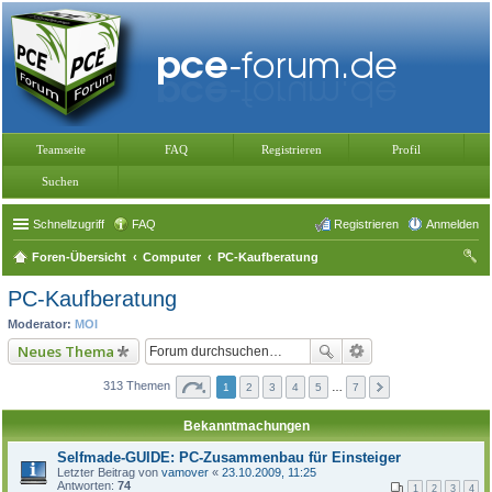
Teamseite
FAQ
Registrieren
Profil
Suchen
Schnellzugriff
FAQ
Registrieren
Anmelden
Foren-Übersicht
Computer
PC-Kaufberatung
uc
PC-Kaufberatung
he
Moderator:
MOI
Neues Thema
313 Themen
1
2
3
4
5
…
7
Bekanntmachungen
Selfmade-GUIDE: PC-Zusammenbau für Einsteiger
Letzter Beitrag von
vamover
«
23.10.2009, 11:25
Antworten:
74
1
2
3
4