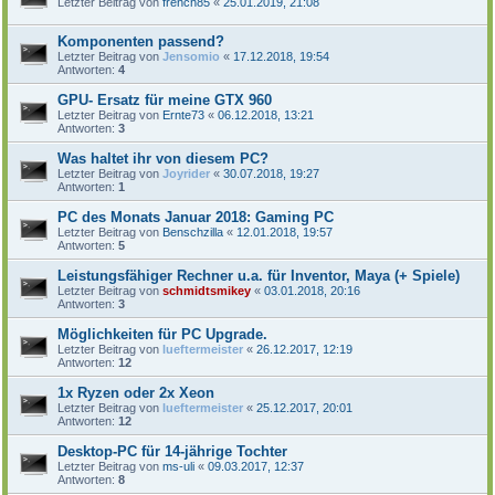
Letzter Beitrag von
french85
«
25.01.2019, 21:08
Komponenten passend?
Letzter Beitrag von
Jensomio
«
17.12.2018, 19:54
Antworten:
4
GPU- Ersatz für meine GTX 960
Letzter Beitrag von
Ernte73
«
06.12.2018, 13:21
Antworten:
3
Was haltet ihr von diesem PC?
Letzter Beitrag von
Joyrider
«
30.07.2018, 19:27
Antworten:
1
PC des Monats Januar 2018: Gaming PC
Letzter Beitrag von
Benschzilla
«
12.01.2018, 19:57
Antworten:
5
Leistungsfähiger Rechner u.a. für Inventor, Maya (+ Spiele)
Letzter Beitrag von
schmidtsmikey
«
03.01.2018, 20:16
Antworten:
3
Möglichkeiten für PC Upgrade.
Letzter Beitrag von
lueftermeister
«
26.12.2017, 12:19
Antworten:
12
1x Ryzen oder 2x Xeon
Letzter Beitrag von
lueftermeister
«
25.12.2017, 20:01
Antworten:
12
Desktop-PC für 14-jährige Tochter
Letzter Beitrag von
ms-uli
«
09.03.2017, 12:37
Antworten:
8