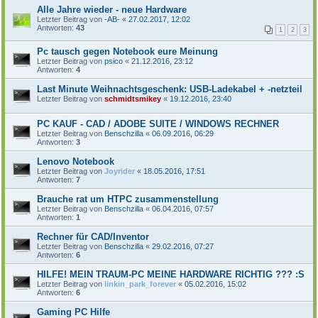
Alle Jahre wieder - neue Hardware
Letzter Beitrag von
-AB-
«
27.02.2017, 12:02
Antworten:
43
1
2
3
Pc tausch gegen Notebook eure Meinung
Letzter Beitrag von
psico
«
21.12.2016, 23:12
Antworten:
4
Last Minute Weihnachtsgeschenk: USB-Ladekabel + -netzteil
Letzter Beitrag von
schmidtsmikey
«
19.12.2016, 23:40
PC KAUF - CAD / ADOBE SUITE / WINDOWS RECHNER
Letzter Beitrag von
Benschzilla
«
06.09.2016, 06:29
Antworten:
3
Lenovo Notebook
Letzter Beitrag von
Joyrider
«
18.05.2016, 17:51
Antworten:
7
Brauche rat um HTPC zusammenstellung
Letzter Beitrag von
Benschzilla
«
06.04.2016, 07:57
Antworten:
1
Rechner für CAD/Inventor
Letzter Beitrag von
Benschzilla
«
29.02.2016, 07:27
Antworten:
6
HILFE! MEIN TRAUM-PC MEINE HARDWARE RICHTIG ??? :S
Letzter Beitrag von
linkin_park_forever
«
05.02.2016, 15:02
Antworten:
6
Gaming PC Hilfe