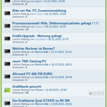
Letzter Beitrag von
psico
«
11.01.2016, 19:58
Antworten:
8
Bitte um Rat. PC Zusammenstellung
Letzter Beitrag von
Cryss
«
22.12.2015, 13:56
Antworten:
3
Prozessorauswahl Hilfe, Oldtimerspezialisten gefragt ! ! ! !
Letzter Beitrag von
Cryss
«
05.12.2015, 15:24
Antworten:
13
Grafik-Upgrade - Meinung gefragt
Letzter Beitrag von
Joyrider
«
30.11.2015, 07:37
Antworten:
5
Welcher Rechner ist Besser?
Letzter Beitrag von
Benschzilla
«
22.11.2015, 14:31
Antworten:
4
neuer 700€ Gaming-PC
Letzter Beitrag von
Benschzilla
«
18.10.2015, 09:01
Antworten:
6
Allround PC 600-700 EURO
Letzter Beitrag von
Benschzilla
«
02.10.2015, 06:58
Antworten:
6
Grafikkarte gesucht
Letzter Beitrag von
H3ctor
«
11.09.2015, 10:59
Antworten:
56
1
2
3
Die Grafikkarte Qual GTX970 vs R9 390
Letzter Beitrag von
Benschzilla
«
14.08.2015, 06:01
Antworten:
1