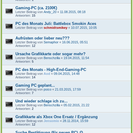
Gaming-PC (ca. 2100€)
Letzter Beitrag von
Andy_20
«
11.08.2015, 08:18
Antworten:
15
PC des Monats Juli: Battlebox Smokin Aces
Letzter Beitrag von
schmidtsmikey
«
10.07.2015, 10:05
Aufrüsten oder lieber neu???
Letzter Beitrag von
Semaphor
«
16.06.2015, 05:51
Antworten:
12
Ursache Grafikkarte oder sogar mehr?
Letzter Beitrag von
Benschzilla
«
19.04.2015, 11:54
Antworten:
5
PC des Monats - High-End-Gaming-PC
Letzter Beitrag von
Aod
«
09.04.2015, 14:48
Antworten:
14
Gaming PC geplant...
Letzter Beitrag von
psico
«
21.03.2015, 17:59
Antworten:
7
Und wieder schlage ich zu...
Letzter Beitrag von
Benschzilla
«
05.02.2015, 21:22
Antworten:
2
Grafikkarte als Xbox One Ersatz / Ergänzung
Letzter Beitrag von
Jensomio
«
28.11.2014, 15:59
Antworten:
12
Suche Bestätigung (für neuen PC) :D