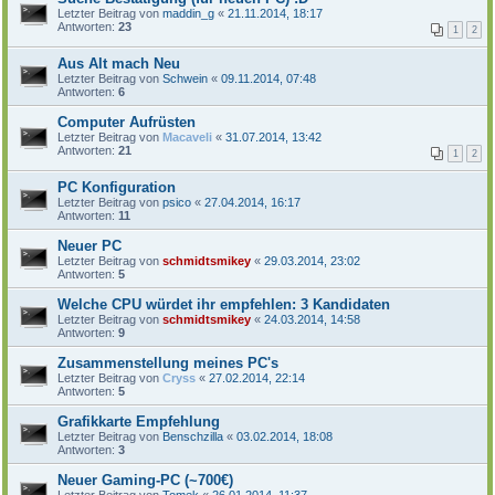
Letzter Beitrag von
maddin_g
«
21.11.2014, 18:17
Antworten:
23
1
2
Aus Alt mach Neu
Letzter Beitrag von
Schwein
«
09.11.2014, 07:48
Antworten:
6
Computer Aufrüsten
Letzter Beitrag von
Macaveli
«
31.07.2014, 13:42
Antworten:
21
1
2
PC Konfiguration
Letzter Beitrag von
psico
«
27.04.2014, 16:17
Antworten:
11
Neuer PC
Letzter Beitrag von
schmidtsmikey
«
29.03.2014, 23:02
Antworten:
5
Welche CPU würdet ihr empfehlen: 3 Kandidaten
Letzter Beitrag von
schmidtsmikey
«
24.03.2014, 14:58
Antworten:
9
Zusammenstellung meines PC's
Letzter Beitrag von
Cryss
«
27.02.2014, 22:14
Antworten:
5
Grafikkarte Empfehlung
Letzter Beitrag von
Benschzilla
«
03.02.2014, 18:08
Antworten:
3
Neuer Gaming-PC (~700€)
Letzter Beitrag von
Tomek
«
26.01.2014, 11:37