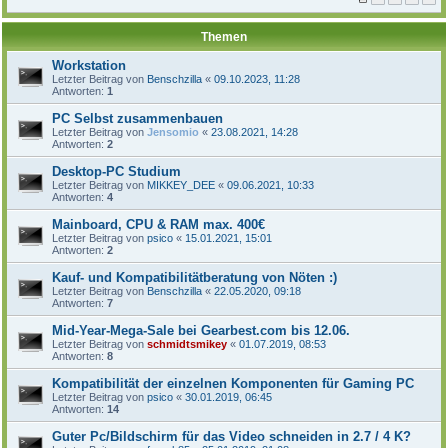
Themen
Workstation
Letzter Beitrag von
Benschzilla
«
09.10.2023, 11:28
Antworten:
1
PC Selbst zusammenbauen
Letzter Beitrag von
Jensomio
«
23.08.2021, 14:28
Antworten:
2
Desktop-PC Studium
Letzter Beitrag von
MIKKEY_DEE
«
09.06.2021, 10:33
Antworten:
4
Mainboard, CPU & RAM max. 400€
Letzter Beitrag von
psico
«
15.01.2021, 15:01
Antworten:
2
Kauf- und Kompatibilitätberatung von Nöten :)
Letzter Beitrag von
Benschzilla
«
22.05.2020, 09:18
Antworten:
7
Mid-Year-Mega-Sale bei Gearbest.com bis 12.06.
Letzter Beitrag von
schmidtsmikey
«
01.07.2019, 08:53
Antworten:
8
Kompatibilität der einzelnen Komponenten für Gaming PC
Letzter Beitrag von
psico
«
30.01.2019, 06:45
Antworten:
14
Guter Pc/Bildschirm für das Video schneiden in 2.7 / 4 K?