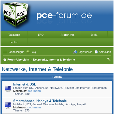
Teamseite
FAQ
Registrieren
Profil
Suchen
Schnellzugriff
FAQ
Registrieren
Anmelden
Foren-Übersicht
Netzwerke, Internet & Telefonie
uc
Netzwerke, Internet & Telefonie
he
Forum
Internet & DSL
Fragen zum DSL-Anschluss, Hardware, Provider und Internet-Programmen.
Moderator:
coolmann
Themen:
180
Smartphones, Handys & Telefonie
Mobilfunk, iOS, Android, Windows Mobile, Verträge, Prepaid
Moderator:
coolmann
Themen:
173