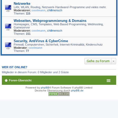
Netzwerke
LAN, WLAN, Routing, Netzwerk-Hardware/-Programme und vieles mehr.
Moderatoren:
coolmann
,
chillmensch
Themen:
115
Webseiten, Webprogrammierung & Domains
Homepages, CMS, Templates, Web Based Programming, Webhosting,
Gameserver
Moderatoren:
coolmann
,
chillmensch
Themen:
151
Security, AntiVirus & CyberCrime
Firewall, Computerviren, Sicherheit, Internet-Kriminalität, Kinderschutz
Moderator:
coolmann
Themen:
77
Gehe zu Forum
WER IST ONLINE?
Mitglieder in diesem Forum: 0 Mitglieder und 2 Gäste
Foren-Übersicht
Powered by
phpBB
® Forum Software © phpBB Limited
Deutsche Übersetzung durch
phpBB.de