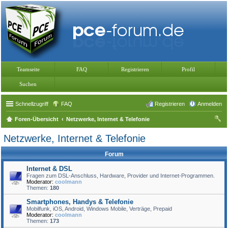
Teamseite
FAQ
Registrieren
Profil
Suchen
Schnellzugriff
FAQ
Registrieren
Anmelden
Foren-Übersicht
Netzwerke, Internet & Telefonie
uc
Netzwerke, Internet & Telefonie
he
Forum
Internet & DSL
Fragen zum DSL-Anschluss, Hardware, Provider und Internet-Programmen.
Moderator:
coolmann
Themen:
180
Smartphones, Handys & Telefonie
Mobilfunk, iOS, Android, Windows Mobile, Verträge, Prepaid
Moderator:
coolmann
Themen:
173