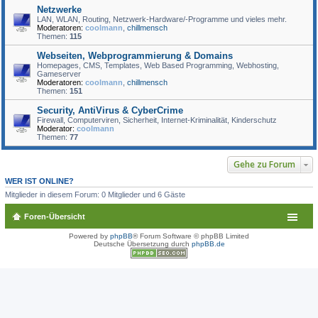
Netzwerke
LAN, WLAN, Routing, Netzwerk-Hardware/-Programme und vieles mehr.
Moderatoren:
coolmann
,
chillmensch
Themen:
115
Webseiten, Webprogrammierung & Domains
Homepages, CMS, Templates, Web Based Programming, Webhosting,
Gameserver
Moderatoren:
coolmann
,
chillmensch
Themen:
151
Security, AntiVirus & CyberCrime
Firewall, Computerviren, Sicherheit, Internet-Kriminalität, Kinderschutz
Moderator:
coolmann
Themen:
77
Gehe zu Forum
WER IST ONLINE?
Mitglieder in diesem Forum: 0 Mitglieder und 6 Gäste
Foren-Übersicht
Powered by
phpBB
® Forum Software © phpBB Limited
Deutsche Übersetzung durch
phpBB.de