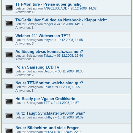
TFT-Monitore - Preise super günstig
Letzter Beitrag von
ANGELSBLADE
«
28.12.2008, 14:32
Antworten:
15
TV-Gerät über S-Video an Notebook - Klappt nicht
Letzter Beitrag von
ranger
«
24.12.2008, 14:18
Antworten:
6
Welcher 24" Widescreen TFT?
Letzter Beitrag von
tobyan
«
19.12.2008, 14:55
Antworten:
3
Auflösung etwas komisch..was nun?
Letzter Beitrag von
Takato
«
03.12.2008, 19:44
Antworten:
3
Pc an Samsung LCD Tv
Letzter Beitrag von
DeLord
«
30.11.2008, 10:33
Antworten:
2
Neuer TFT-Monitor, welche sind gut?
Letzter Beitrag von
Faint
«
29.11.2008, 15:55
Antworten:
8
Hd Ready per Vga an Grafikkarte
Letzter Beitrag von
TTT
«
21.11.2008, 14:57
Kurz: Taugt SyncMaster 2493HM was?
Letzter Beitrag von
Ichthys
«
18.11.2008, 20:39
Neuer Bildschirm und viele Fragen
Letzter Beitrag von
tor123
«
20.10.2008, 22:02