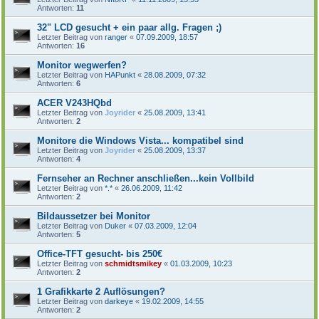
Antworten:
11
32" LCD gesucht + ein paar allg. Fragen ;)
Letzter Beitrag von
ranger
«
07.09.2009, 18:57
Antworten:
16
Monitor wegwerfen?
Letzter Beitrag von
HAPunkt
«
28.08.2009, 07:32
Antworten:
6
ACER V243HQbd
Letzter Beitrag von
Joyrider
«
25.08.2009, 13:41
Antworten:
2
Monitore die Windows Vista... kompatibel sind
Letzter Beitrag von
Joyrider
«
25.08.2009, 13:37
Antworten:
4
Fernseher an Rechner anschließen...kein Vollbild
Letzter Beitrag von
*.*
«
26.06.2009, 11:42
Antworten:
2
Bildaussetzer bei Monitor
Letzter Beitrag von
Duker
«
07.03.2009, 12:04
Antworten:
5
Office-TFT gesucht- bis 250€
Letzter Beitrag von
schmidtsmikey
«
01.03.2009, 10:23
Antworten:
2
1 Grafikkarte 2 Auflösungen?
Letzter Beitrag von
darkeye
«
19.02.2009, 14:55
Antworten:
2