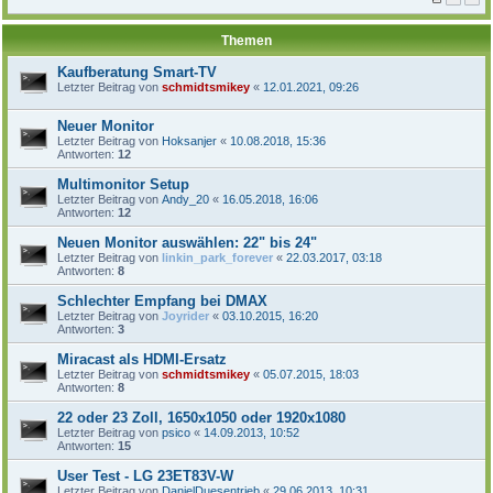
Themen
Kaufberatung Smart-TV
Letzter Beitrag von
schmidtsmikey
«
12.01.2021, 09:26
Neuer Monitor
Letzter Beitrag von
Hoksanjer
«
10.08.2018, 15:36
Antworten:
12
Multimonitor Setup
Letzter Beitrag von
Andy_20
«
16.05.2018, 16:06
Antworten:
12
Neuen Monitor auswählen: 22" bis 24"
Letzter Beitrag von
linkin_park_forever
«
22.03.2017, 03:18
Antworten:
8
Schlechter Empfang bei DMAX
Letzter Beitrag von
Joyrider
«
03.10.2015, 16:20
Antworten:
3
Miracast als HDMI-Ersatz
Letzter Beitrag von
schmidtsmikey
«
05.07.2015, 18:03
Antworten:
8
22 oder 23 Zoll, 1650x1050 oder 1920x1080
Letzter Beitrag von
psico
«
14.09.2013, 10:52
Antworten:
15
User Test - LG 23ET83V-W
Letzter Beitrag von
DanielDuesentrieb
«
29.06.2013, 10:31