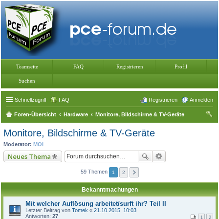
Teamseite
FAQ
Registrieren
Profil
Suchen
Schnellzugriff
FAQ
Registrieren
Anmelden
Foren-Übersicht
Hardware
Monitore, Bildschirme & TV-Geräte
uc
Monitore, Bildschirme & TV-Geräte
he
Moderator:
MOI
Neues Thema
59 Themen
1
2
Bekanntmachungen
Mit welcher Auflösung arbeitet/surft ihr? Teil II
Letzter Beitrag von
Tomek
«
21.10.2015, 10:03
Antworten:
27
1
2