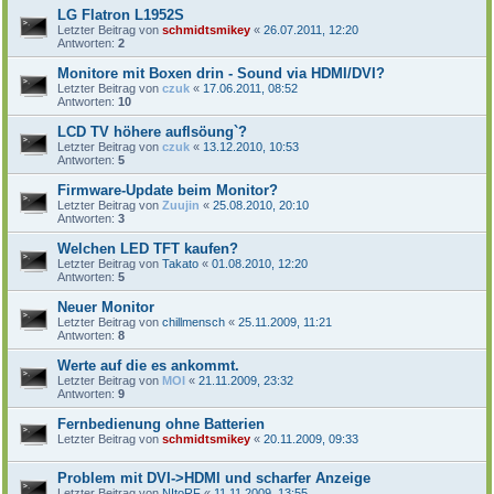
LG Flatron L1952S
Letzter Beitrag von
schmidtsmikey
«
26.07.2011, 12:20
Antworten:
2
Monitore mit Boxen drin - Sound via HDMI/DVI?
Letzter Beitrag von
czuk
«
17.06.2011, 08:52
Antworten:
10
LCD TV höhere auflsöung`?
Letzter Beitrag von
czuk
«
13.12.2010, 10:53
Antworten:
5
Firmware-Update beim Monitor?
Letzter Beitrag von
Zuujin
«
25.08.2010, 20:10
Antworten:
3
Welchen LED TFT kaufen?
Letzter Beitrag von
Takato
«
01.08.2010, 12:20
Antworten:
5
Neuer Monitor
Letzter Beitrag von
chillmensch
«
25.11.2009, 11:21
Antworten:
8
Werte auf die es ankommt.
Letzter Beitrag von
MOI
«
21.11.2009, 23:32
Antworten:
9
Fernbedienung ohne Batterien
Letzter Beitrag von
schmidtsmikey
«
20.11.2009, 09:33
Problem mit DVI->HDMI und scharfer Anzeige
Letzter Beitrag von
NItoRF
«
11.11.2009, 13:55