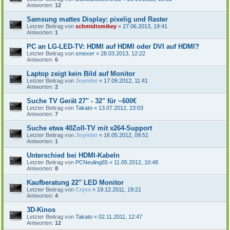
Antworten:
12
Samsung mattes Display: pixelig und Raster
Letzter Beitrag von
schmidtsmikey
«
27.06.2013, 19:41
Antworten:
1
PC an LG-LED-TV: HDMI auf HDMI oder DVI auf HDMI?
Letzter Beitrag von
smexer
«
28.03.2013, 12:22
Antworten:
6
Laptop zeigt kein Bild auf Monitor
Letzter Beitrag von
Joyrider
«
17.09.2012, 11:41
Antworten:
2
Suche TV Gerät 27" - 32" für ~600€
Letzter Beitrag von
Takato
«
13.07.2012, 23:03
Antworten:
7
Suche etwa 40Zoll-TV mit x264-Support
Letzter Beitrag von
Joyrider
«
16.05.2012, 09:51
Antworten:
1
Unterschied bei HDMI-Kabeln
Letzter Beitrag von
PCNeuling65
«
11.05.2012, 10:48
Antworten:
8
Kaufberatung 22" LED Monitor
Letzter Beitrag von
Cryss
«
19.12.2011, 19:21
Antworten:
4
3D-Kinos
Letzter Beitrag von
Takato
«
02.11.2011, 12:47
Antworten:
12