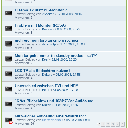
Antworten:
5
Plasma TV statt PC-Monitor ?
Letzter Beitrag von
2Seeker
«
17.10.2008, 20:16
Antworten:
6
Problem mit Monitor (ROSA)
Letzter Beitrag von
Bronzo
«
08.10.2008, 21:22
Antworten:
3
mehrere monitore an einem rechner
Letzter Beitrag von
de_smutje
«
08.10.2008, 18:08
Antworten:
7
Monitor geht immer in standby-modus - saft^^
Letzter Beitrag von
Keef
«
22.09.2008, 23:23
Antworten:
6
LCD TV als Bildschirm nutzen?
Letzter Beitrag von
DeLord
«
05.09.2008, 14:58
Antworten:
4
Unterschied zwischen DVI und HDMI
Letzter Beitrag von
Peter
«
31.08.2008, 17:10
Antworten:
5
16 9er Bildschirm und 1024*768er Auflösung
Letzter Beitrag von
Duker
«
11.08.2008, 18:47
Antworten:
7
Mit welcher Auflösung arbeitet/surft ihr?
Letzter Beitrag von
lueftermeister
«
05.08.2008, 08:16
Antworten:
80
1
2
3
4
5