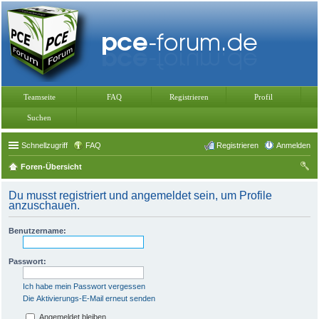
Teamseite
FAQ
Registrieren
Profil
Suchen
Schnellzugriff
FAQ
Registrieren
Anmelden
Foren-Übersicht
uc
Du musst registriert und angemeldet sein, um Profile
he
anzuschauen.
Benutzername:
Passwort:
Ich habe mein Passwort vergessen
Die Aktivierungs-E-Mail erneut senden
Angemeldet bleiben