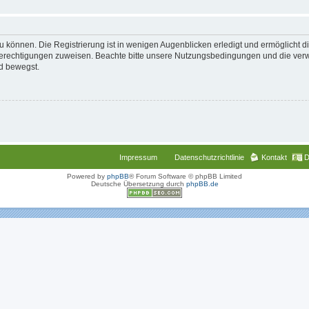
 können. Die Registrierung ist in wenigen Augenblicken erledigt und ermöglicht di
 Berechtigungen zuweisen. Beachte bitte unsere Nutzungsbedingungen und die verwa
d bewegst.
Impressum
Datenschutzrichtlinie
Kontakt
D
Powered by
phpBB
® Forum Software © phpBB Limited
Deutsche Übersetzung durch
phpBB.de