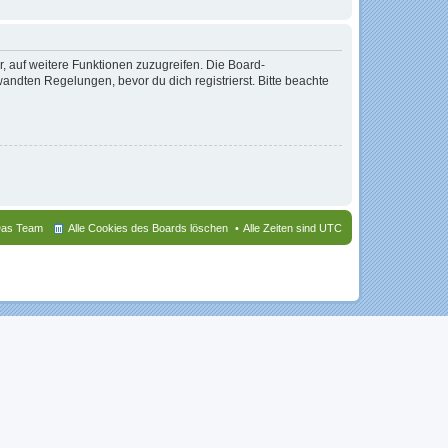
r, auf weitere Funktionen zuzugreifen. Die Board-
ndten Regelungen, bevor du dich registrierst. Bitte beachte
as Team
Alle Cookies des Boards löschen
Alle Zeiten sind
UTC