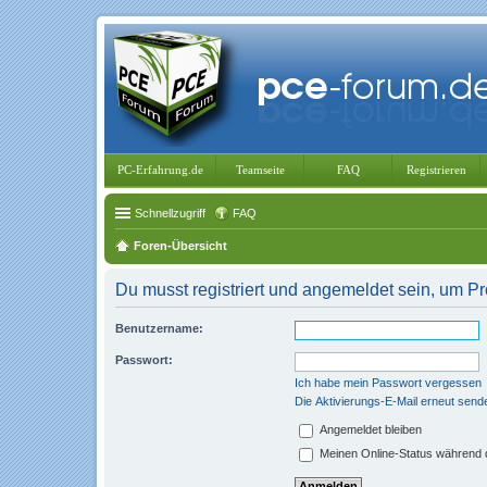
PC-Erfahrung.de
Teamseite
FAQ
Registrieren
Schnellzugriff
FAQ
Foren-Übersicht
Du musst registriert und angemeldet sein, um P
Benutzername:
Passwort:
Ich habe mein Passwort vergessen
Die Aktivierungs-E-Mail erneut send
Angemeldet bleiben
Meinen Online-Status während d