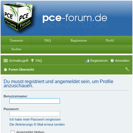
Teamseite
FAQ
Registrieren
Profil
Suchen
Schnellzugriff
FAQ
Registrieren
Anmelden
Foren-Übersicht
uc
Du musst registriert und angemeldet sein, um Profile
he
anzuschauen.
Benutzername:
Passwort:
Ich habe mein Passwort vergessen
Die Aktivierungs-E-Mail erneut senden
Angemeldet bleiben