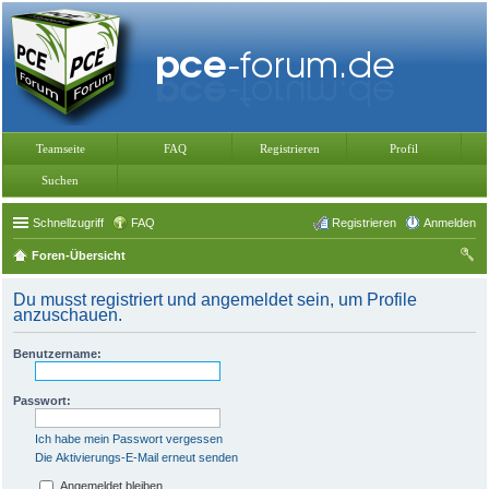
Teamseite
FAQ
Registrieren
Profil
Suchen
Schnellzugriff
FAQ
Registrieren
Anmelden
Foren-Übersicht
uc
Du musst registriert und angemeldet sein, um Profile
he
anzuschauen.
Benutzername:
Passwort:
Ich habe mein Passwort vergessen
Die Aktivierungs-E-Mail erneut senden
Angemeldet bleiben