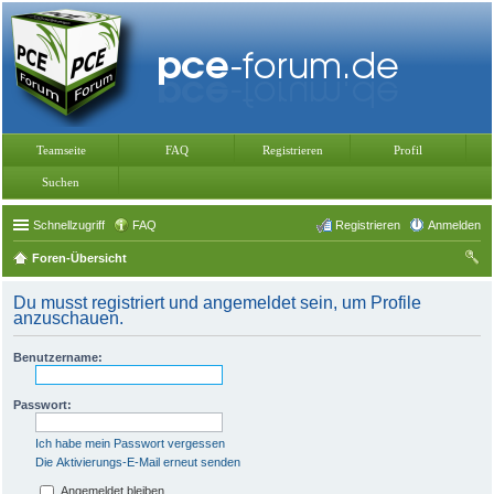
Teamseite
FAQ
Registrieren
Profil
Suchen
Schnellzugriff
FAQ
Registrieren
Anmelden
Foren-Übersicht
uc
Du musst registriert und angemeldet sein, um Profile
he
anzuschauen.
Benutzername:
Passwort:
Ich habe mein Passwort vergessen
Die Aktivierungs-E-Mail erneut senden
Angemeldet bleiben