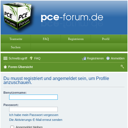
Teamseite
FAQ
Registrieren
Profil
Suchen
Schnellzugriff
FAQ
Registrieren
Anmelden
Foren-Übersicht
uc
Du musst registriert und angemeldet sein, um Profile
he
anzuschauen.
Benutzername:
Passwort:
Ich habe mein Passwort vergessen
Die Aktivierungs-E-Mail erneut senden
Angemeldet bleiben