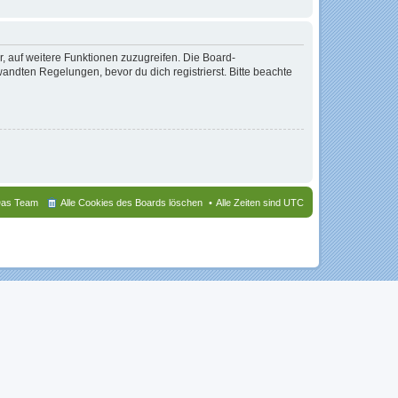
r, auf weitere Funktionen zuzugreifen. Die Board-
ndten Regelungen, bevor du dich registrierst. Bitte beachte
as Team
Alle Cookies des Boards löschen
Alle Zeiten sind
UTC