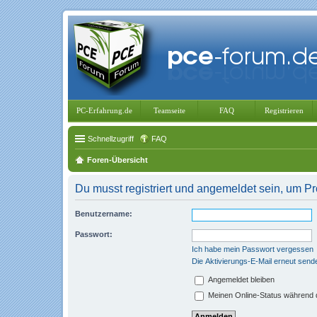
PC-Erfahrung.de
Teamseite
FAQ
Registrieren
Schnellzugriff
FAQ
Foren-Übersicht
Du musst registriert und angemeldet sein, um P
Benutzername:
Passwort:
Ich habe mein Passwort vergessen
Die Aktivierungs-E-Mail erneut send
Angemeldet bleiben
Meinen Online-Status während d