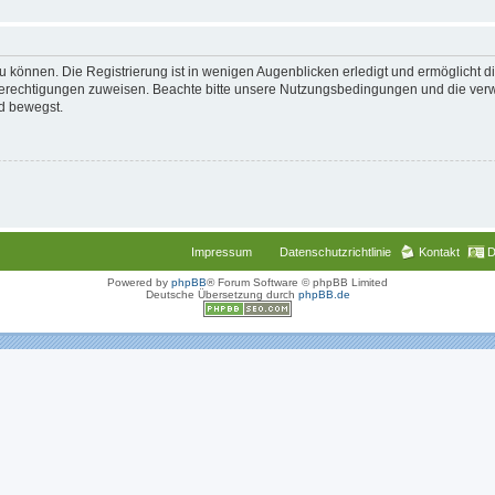
 können. Die Registrierung ist in wenigen Augenblicken erledigt und ermöglicht di
 Berechtigungen zuweisen. Beachte bitte unsere Nutzungsbedingungen und die verwa
d bewegst.
Impressum
Datenschutzrichtlinie
Kontakt
D
Powered by
phpBB
® Forum Software © phpBB Limited
Deutsche Übersetzung durch
phpBB.de