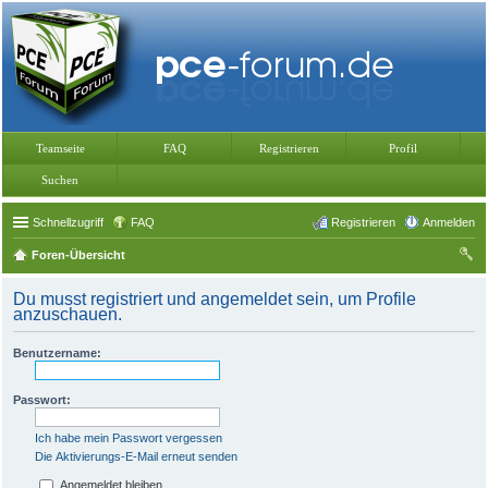
Teamseite
FAQ
Registrieren
Profil
Suchen
Schnellzugriff
FAQ
Registrieren
Anmelden
Foren-Übersicht
uc
Du musst registriert und angemeldet sein, um Profile
he
anzuschauen.
Benutzername:
Passwort:
Ich habe mein Passwort vergessen
Die Aktivierungs-E-Mail erneut senden
Angemeldet bleiben