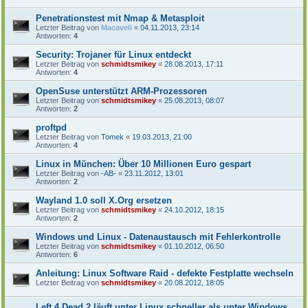
Penetrationstest mit Nmap & Metasploit
Letzter Beitrag von
Macaveli
«
04.11.2013, 23:14
Antworten:
4
Security: Trojaner für Linux entdeckt
Letzter Beitrag von
schmidtsmikey
«
28.08.2013, 17:11
Antworten:
4
OpenSuse unterstützt ARM-Prozessoren
Letzter Beitrag von
schmidtsmikey
«
25.08.2013, 08:07
Antworten:
2
proftpd
Letzter Beitrag von
Tomek
«
19.03.2013, 21:00
Antworten:
4
Linux in München: Über 10 Millionen Euro gespart
Letzter Beitrag von
-AB-
«
23.11.2012, 13:01
Antworten:
2
Wayland 1.0 soll X.Org ersetzen
Letzter Beitrag von
schmidtsmikey
«
24.10.2012, 18:15
Antworten:
2
Windows und Linux - Datenaustausch mit Fehlerkontrolle
Letzter Beitrag von
schmidtsmikey
«
01.10.2012, 06:50
Antworten:
6
Anleitung: Linux Software Raid - defekte Festplatte wechseln
Letzter Beitrag von
schmidtsmikey
«
20.08.2012, 18:05
Left 4 Dead 2 läuft unter Linux schneller als unter Windows