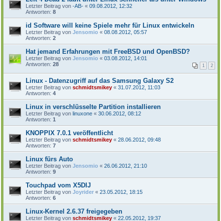
Letzter Beitrag von
-AB-
«
09.08.2012, 12:32
Antworten:
8
id Software will keine Spiele mehr für Linux entwickeln
Letzter Beitrag von
Jensomio
«
08.08.2012, 05:57
Antworten:
2
Hat jemand Erfahrungen mit FreeBSD und OpenBSD?
Letzter Beitrag von
Jensomio
«
03.08.2012, 14:01
Antworten:
28
1
2
Linux - Datenzugriff auf das Samsung Galaxy S2
Letzter Beitrag von
schmidtsmikey
«
31.07.2012, 11:03
Antworten:
4
Linux in verschlüsselte Partition installieren
Letzter Beitrag von
linuxone
«
30.06.2012, 08:12
Antworten:
1
KNOPPIX 7.0.1 veröffentlicht
Letzter Beitrag von
schmidtsmikey
«
28.06.2012, 09:48
Antworten:
7
Linux fürs Auto
Letzter Beitrag von
Jensomio
«
26.06.2012, 21:10
Antworten:
9
Touchpad vom X5DIJ
Letzter Beitrag von
Joyrider
«
23.05.2012, 18:15
Antworten:
6
Linux-Kernel 2.6.37 freigegeben
Letzter Beitrag von
schmidtsmikey
«
22.05.2012, 19:37