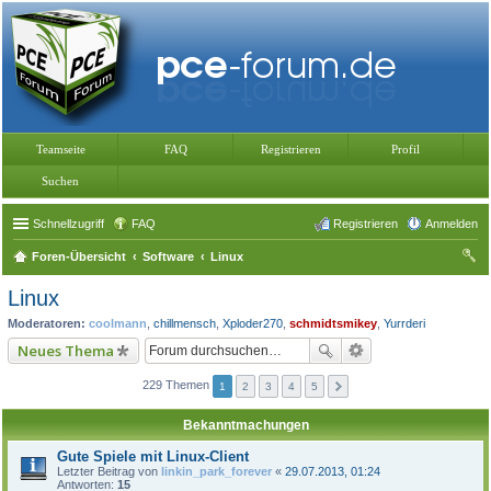
Teamseite
FAQ
Registrieren
Profil
Suchen
Schnellzugriff
FAQ
Registrieren
Anmelden
Foren-Übersicht
Software
Linux
uc
Linux
he
Moderatoren:
coolmann
,
chillmensch
,
Xploder270
,
schmidtsmikey
,
Yurrderi
Neues Thema
229 Themen
1
2
3
4
5
Bekanntmachungen
Gute Spiele mit Linux-Client
Letzter Beitrag von
linkin_park_forever
«
29.07.2013, 01:24
Antworten:
15