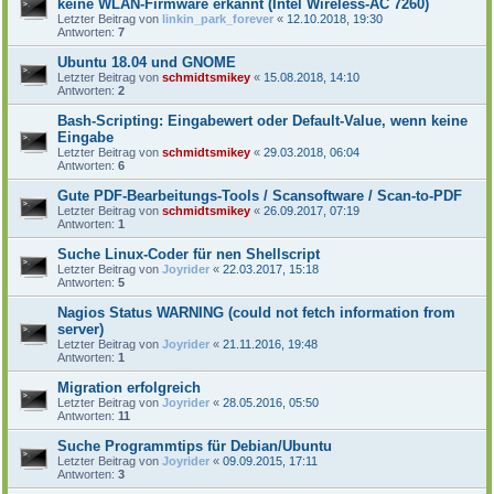
keine WLAN-Firmware erkannt (Intel Wireless-AC 7260)
Letzter Beitrag von
linkin_park_forever
«
12.10.2018, 19:30
Antworten:
7
Ubuntu 18.04 und GNOME
Letzter Beitrag von
schmidtsmikey
«
15.08.2018, 14:10
Antworten:
2
Bash-Scripting: Eingabewert oder Default-Value, wenn keine
Eingabe
Letzter Beitrag von
schmidtsmikey
«
29.03.2018, 06:04
Antworten:
6
Gute PDF-Bearbeitungs-Tools / Scansoftware / Scan-to-PDF
Letzter Beitrag von
schmidtsmikey
«
26.09.2017, 07:19
Antworten:
1
Suche Linux-Coder für nen Shellscript
Letzter Beitrag von
Joyrider
«
22.03.2017, 15:18
Antworten:
5
Nagios Status WARNING (could not fetch information from
server)
Letzter Beitrag von
Joyrider
«
21.11.2016, 19:48
Antworten:
1
Migration erfolgreich
Letzter Beitrag von
Joyrider
«
28.05.2016, 05:50
Antworten:
11
Suche Programmtips für Debian/Ubuntu
Letzter Beitrag von
Joyrider
«
09.09.2015, 17:11
Antworten:
3