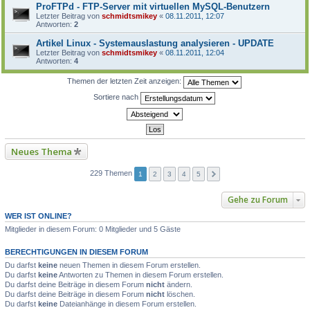
ProFTPd - FTP-Server mit virtuellen MySQL-Benutzern
Letzter Beitrag von
schmidtsmikey
«
08.11.2011, 12:07
Antworten:
2
Artikel Linux - Systemauslastung analysieren - UPDATE
Letzter Beitrag von
schmidtsmikey
«
08.11.2011, 12:04
Antworten:
4
Themen der letzten Zeit anzeigen:
Sortiere nach
Neues Thema
229 Themen
1
2
3
4
5
Gehe zu Forum
WER IST ONLINE?
Mitglieder in diesem Forum: 0 Mitglieder und 5 Gäste
BERECHTIGUNGEN IN DIESEM FORUM
Du darfst
keine
neuen Themen in diesem Forum erstellen.
Du darfst
keine
Antworten zu Themen in diesem Forum erstellen.
Du darfst deine Beiträge in diesem Forum
nicht
ändern.
Du darfst deine Beiträge in diesem Forum
nicht
löschen.
Du darfst
keine
Dateianhänge in diesem Forum erstellen.