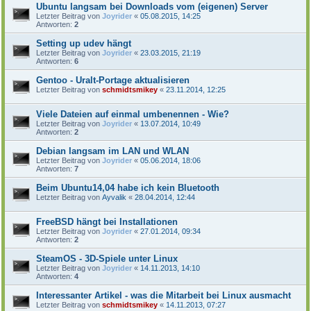
Ubuntu langsam bei Downloads vom (eigenen) Server
Letzter Beitrag von
Joyrider
«
05.08.2015, 14:25
Antworten:
2
Setting up udev hängt
Letzter Beitrag von
Joyrider
«
23.03.2015, 21:19
Antworten:
6
Gentoo - Uralt-Portage aktualisieren
Letzter Beitrag von
schmidtsmikey
«
23.11.2014, 12:25
Viele Dateien auf einmal umbenennen - Wie?
Letzter Beitrag von
Joyrider
«
13.07.2014, 10:49
Antworten:
2
Debian langsam im LAN und WLAN
Letzter Beitrag von
Joyrider
«
05.06.2014, 18:06
Antworten:
7
Beim Ubuntu14,04 habe ich kein Bluetooth
Letzter Beitrag von
Ayvalik
«
28.04.2014, 12:44
FreeBSD hängt bei Installationen
Letzter Beitrag von
Joyrider
«
27.01.2014, 09:34
Antworten:
2
SteamOS - 3D-Spiele unter Linux
Letzter Beitrag von
Joyrider
«
14.11.2013, 14:10
Antworten:
4
Interessanter Artikel - was die Mitarbeit bei Linux ausmacht
Letzter Beitrag von
schmidtsmikey
«
14.11.2013, 07:27