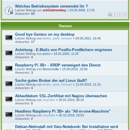
Welches Betriebssystem verwendet ihr ?
Letzter Beitrag von
schmidtsmikey
«
24.05.2009, 17:25
Antworten:
59
1
2
3
Themen
Good bye Gentoo on my desktop
Letzter Beitrag von
linkin_park_forever
«
04.06.2021, 16:45
Antworten:
17
Anleitung - E-Mails von Postfix-Postfächern migrieren
Letzter Beitrag von
psico
«
18.01.2020, 11:25
Antworten:
4
Raspberry Pi 3B+ - XRDP verweigert den Dienst
Letzter Beitrag von
Benschzilla
«
15.09.2019, 19:39
Antworten:
3
Suche guten Broker der auf Linux läuft?
Letzter Beitrag von
linkin_park_forever
«
13.04.2019, 21:15
Antworten:
4
Ablaufdatum SSL-Zertifikat mit Nagios überwachen
Letzter Beitrag von
Joyrider
«
30.01.2019, 08:20
Antworten:
5
Headless Raspberry Pi 3B+ als "All-in-one-Maschine"
Letzter Beitrag von
Joyrider
«
30.10.2018, 19:03
Antworten:
2
Debian-Netinstall mit Vaio-Notebook: Bei Installation wird