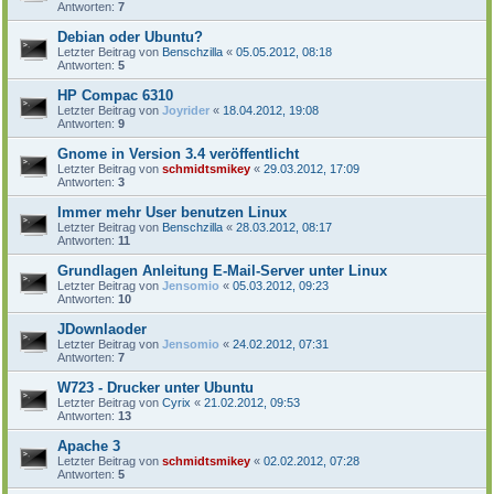
Antworten:
7
Debian oder Ubuntu?
Letzter Beitrag von
Benschzilla
«
05.05.2012, 08:18
Antworten:
5
HP Compac 6310
Letzter Beitrag von
Joyrider
«
18.04.2012, 19:08
Antworten:
9
Gnome in Version 3.4 veröffentlicht
Letzter Beitrag von
schmidtsmikey
«
29.03.2012, 17:09
Antworten:
3
Immer mehr User benutzen Linux
Letzter Beitrag von
Benschzilla
«
28.03.2012, 08:17
Antworten:
11
Grundlagen Anleitung E-Mail-Server unter Linux
Letzter Beitrag von
Jensomio
«
05.03.2012, 09:23
Antworten:
10
JDownlaoder
Letzter Beitrag von
Jensomio
«
24.02.2012, 07:31
Antworten:
7
W723 - Drucker unter Ubuntu
Letzter Beitrag von
Cyrix
«
21.02.2012, 09:53
Antworten:
13
Apache 3
Letzter Beitrag von
schmidtsmikey
«
02.02.2012, 07:28
Antworten:
5