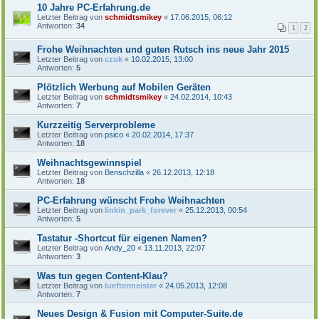
10 Jahre PC-Erfahrung.de
Letzter Beitrag von
schmidtsmikey
«
17.06.2015, 06:12
Antworten:
34
1
2
Frohe Weihnachten und guten Rutsch ins neue Jahr 2015
Letzter Beitrag von
czuk
«
10.02.2015, 13:00
Antworten:
5
Plötzlich Werbung auf Mobilen Geräten
Letzter Beitrag von
schmidtsmikey
«
24.02.2014, 10:43
Antworten:
7
Kurzzeitig Serverprobleme
Letzter Beitrag von
psico
«
20.02.2014, 17:37
Antworten:
18
Weihnachtsgewinnspiel
Letzter Beitrag von
Benschzilla
«
26.12.2013, 12:18
Antworten:
18
PC-Erfahrung wünscht Frohe Weihnachten
Letzter Beitrag von
linkin_park_forever
«
25.12.2013, 00:54
Antworten:
5
Tastatur -Shortcut für eigenen Namen?
Letzter Beitrag von
Andy_20
«
13.11.2013, 22:07
Antworten:
3
Was tun gegen Content-Klau?
Letzter Beitrag von
lueftermeister
«
24.05.2013, 12:08
Antworten:
7
Neues Design & Fusion mit Computer-Suite.de