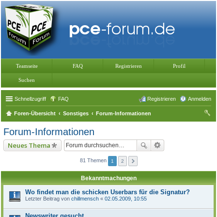
Teamseite
FAQ
Registrieren
Profil
Suchen
Schnellzugriff
FAQ
Registrieren
Anmelden
Foren-Übersicht
Sonstiges
Forum-Informationen
uc
Forum-Informationen
he
Neues Thema
81 Themen
1
2
Bekanntmachungen
Wo findet man die schicken Userbars für die Signatur?
Letzter Beitrag von
chillmensch
«
02.05.2009, 10:55
Newswriter gesucht