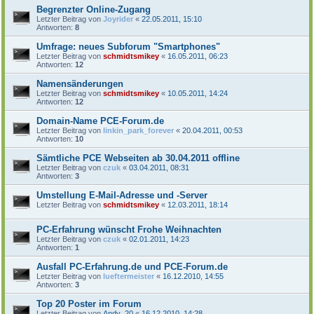
Begrenzter Online-Zugang
Letzter Beitrag von
Joyrider
«
22.05.2011, 15:10
Antworten:
8
Umfrage: neues Subforum "Smartphones"
Letzter Beitrag von
schmidtsmikey
«
16.05.2011, 06:23
Antworten:
12
Namensänderungen
Letzter Beitrag von
schmidtsmikey
«
10.05.2011, 14:24
Antworten:
12
Domain-Name PCE-Forum.de
Letzter Beitrag von
linkin_park_forever
«
20.04.2011, 00:53
Antworten:
10
Sämtliche PCE Webseiten ab 30.04.2011 offline
Letzter Beitrag von
czuk
«
03.04.2011, 08:31
Antworten:
3
Umstellung E-Mail-Adresse und -Server
Letzter Beitrag von
schmidtsmikey
«
12.03.2011, 18:14
PC-Erfahrung wünscht Frohe Weihnachten
Letzter Beitrag von
czuk
«
02.01.2011, 14:23
Antworten:
1
Ausfall PC-Erfahrung.de und PCE-Forum.de
Letzter Beitrag von
lueftermeister
«
16.12.2010, 14:55
Antworten:
3
Top 20 Poster im Forum
Letzter Beitrag von
Andy_20
«
16.12.2010, 14:28