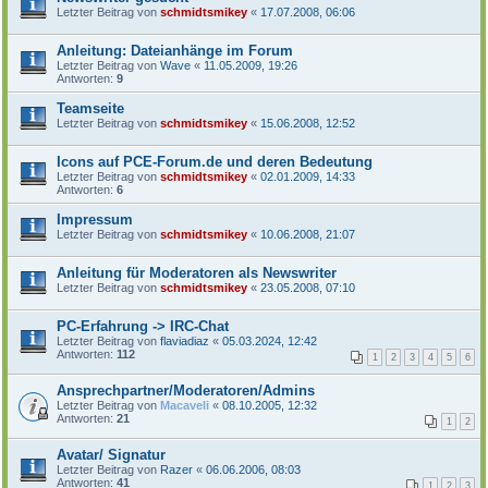
Letzter Beitrag von
schmidtsmikey
«
17.07.2008, 06:06
Anleitung: Dateianhänge im Forum
Letzter Beitrag von
Wave
«
11.05.2009, 19:26
Antworten:
9
Teamseite
Letzter Beitrag von
schmidtsmikey
«
15.06.2008, 12:52
Icons auf PCE-Forum.de und deren Bedeutung
Letzter Beitrag von
schmidtsmikey
«
02.01.2009, 14:33
Antworten:
6
Impressum
Letzter Beitrag von
schmidtsmikey
«
10.06.2008, 21:07
Anleitung für Moderatoren als Newswriter
Letzter Beitrag von
schmidtsmikey
«
23.05.2008, 07:10
PC-Erfahrung -> IRC-Chat
Letzter Beitrag von
flaviadiaz
«
05.03.2024, 12:42
Antworten:
112
1
2
3
4
5
6
Ansprechpartner/Moderatoren/Admins
Letzter Beitrag von
Macaveli
«
08.10.2005, 12:32
Antworten:
21
1
2
Avatar/ Signatur
Letzter Beitrag von
Razer
«
06.06.2006, 08:03
Antworten:
41
1
2
3