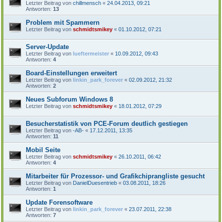
Letzter Beitrag von
chillmensch
«
24.04.2013, 09:21
Antworten:
13
Problem mit Spammern
Letzter Beitrag von
schmidtsmikey
«
01.10.2012, 07:21
Server-Update
Letzter Beitrag von
lueftermeister
«
10.09.2012, 09:43
Antworten:
4
Board-Einstellungen erweitert
Letzter Beitrag von
linkin_park_forever
«
02.09.2012, 21:32
Antworten:
2
Neues Subforum Windows 8
Letzter Beitrag von
schmidtsmikey
«
18.01.2012, 07:29
Besucherstatistik von PCE-Forum deutlich gestiegen
Letzter Beitrag von
-AB-
«
17.12.2011, 13:35
Antworten:
11
Mobil Seite
Letzter Beitrag von
schmidtsmikey
«
26.10.2011, 06:42
Antworten:
4
Mitarbeiter für Prozessor- und Grafikchiprangliste gesucht
Letzter Beitrag von
DanielDuesentrieb
«
03.08.2011, 18:26
Antworten:
1
Update Forensoftware
Letzter Beitrag von
linkin_park_forever
«
23.07.2011, 22:38
Antworten:
7