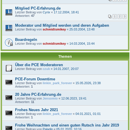
Mitglied PC-Erfahrung.de
Letzter Beitrag von
Cyrix
«
17.12.2004, 18:41
Antworten:
47
1
2
3
Moderator und Mitglied werden und deren Aufgaben
Letzter Beitrag von
schmidtsmikey
«
25.03.2004, 13:48
Boardregeln
Letzter Beitrag von
schmidtsmikey
«
14.03.2004, 15:44
Themen
Über die PCE Moderatoren
Letzter Beitrag von
czuk
«
14.01.2007, 20:07
PCE-Forum Downtime
Letzter Beitrag von
linkin_park_forever
«
15.05.2026, 23:38
Antworten:
1
20 Jahre PC-Erfahrung.de
Letzter Beitrag von
Jensomio
«
12.06.2023, 19:41
Antworten:
11
Frohes Neues Jahr 2021
Letzter Beitrag von
linkin_park_forever
«
04.01.2021, 01:01
Antworten:
1
Frohe Weihnachten und einen guten Rutsch ins Jahr 2019
Letzter Beitrag von
Paladin
«
05.01.2020, 10:16