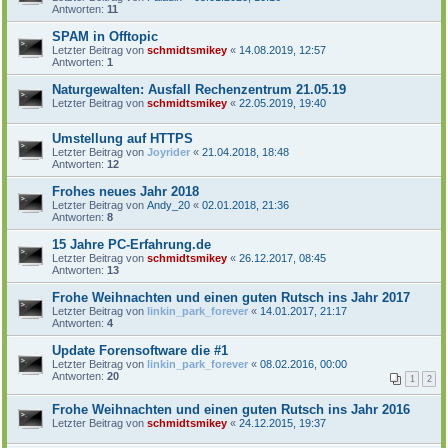
Antworten:
11
SPAM in Offtopic
Letzter Beitrag von
schmidtsmikey
«
14.08.2019, 12:57
Antworten:
1
Naturgewalten: Ausfall Rechenzentrum 21.05.19
Letzter Beitrag von
schmidtsmikey
«
22.05.2019, 19:40
Umstellung auf HTTPS
Letzter Beitrag von
Joyrider
«
21.04.2018, 18:48
Antworten:
12
Frohes neues Jahr 2018
Letzter Beitrag von
Andy_20
«
02.01.2018, 21:36
Antworten:
8
15 Jahre PC-Erfahrung.de
Letzter Beitrag von
schmidtsmikey
«
26.12.2017, 08:45
Antworten:
13
Frohe Weihnachten und einen guten Rutsch ins Jahr 2017
Letzter Beitrag von
linkin_park_forever
«
14.01.2017, 21:17
Antworten:
4
Update Forensoftware die #1
Letzter Beitrag von
linkin_park_forever
«
08.02.2016, 00:00
Antworten:
20
1
2
Frohe Weihnachten und einen guten Rutsch ins Jahr 2016
Letzter Beitrag von
schmidtsmikey
«
24.12.2015, 19:37