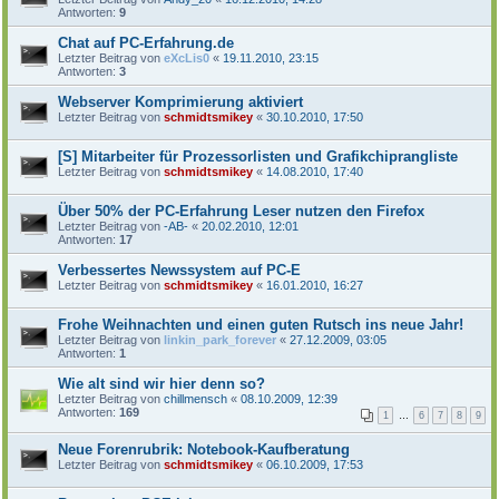
Antworten:
9
Chat auf PC-Erfahrung.de
Letzter Beitrag von
eXcLis0
«
19.11.2010, 23:15
Antworten:
3
Webserver Komprimierung aktiviert
Letzter Beitrag von
schmidtsmikey
«
30.10.2010, 17:50
[S] Mitarbeiter für Prozessorlisten und Grafikchiprangliste
Letzter Beitrag von
schmidtsmikey
«
14.08.2010, 17:40
Über 50% der PC-Erfahrung Leser nutzen den Firefox
Letzter Beitrag von
-AB-
«
20.02.2010, 12:01
Antworten:
17
Verbessertes Newssystem auf PC-E
Letzter Beitrag von
schmidtsmikey
«
16.01.2010, 16:27
Frohe Weihnachten und einen guten Rutsch ins neue Jahr!
Letzter Beitrag von
linkin_park_forever
«
27.12.2009, 03:05
Antworten:
1
Wie alt sind wir hier denn so?
Letzter Beitrag von
chillmensch
«
08.10.2009, 12:39
Antworten:
169
1
…
6
7
8
9
Neue Forenrubrik: Notebook-Kaufberatung
Letzter Beitrag von
schmidtsmikey
«
06.10.2009, 17:53