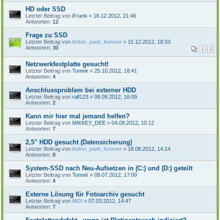
HD oder SSD
Letzter Beitrag von
iFrank
«
16.12.2012, 21:46
Antworten:
12
Frage zu SSD
Letzter Beitrag von
linkin_park_forever
«
15.12.2012, 18:33
Antworten:
30
1
2
Netzwerkfestplatte gesucht!
Letzter Beitrag von
Tomek
«
25.10.2012, 18:41
Antworten:
4
Anschlussproblem bei externer HDD
Letzter Beitrag von
ralf123
«
08.09.2012, 16:09
Antworten:
2
Kann mir hier mal jemand helfen?
Letzter Beitrag von
MIKKEY_DEE
«
04.09.2012, 10:12
Antworten:
7
2,5" HDD gesucht (Datensicherung)
Letzter Beitrag von
linkin_park_forever
«
18.08.2012, 14:14
Antworten:
8
System-SSD nach Neu-Aufsetzen in (C:) und (D:) geteilt
Letzter Beitrag von
Tomek
«
09.07.2012, 17:00
Antworten:
4
Externe Lösung für Fotoarchiv gesucht
Letzter Beitrag von
MOI
«
07.03.2012, 14:47
Antworten:
7