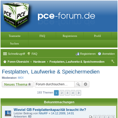
Teamseite
FAQ
Registrieren
Profil
Suchen
Schnellzugriff
FAQ
Registrieren
Anmelden
Foren-Übersicht
Hardware
Festplatten, Laufwerke & Speichermedien
uc
Festplatten, Laufwerke & Speichermedien
he
Moderator:
MOI
Neues Thema
193 Themen
1
2
3
4
Bekanntmachungen
Wieviel GB Festplattenkapazität braucht ihr?
Letzter Beitrag von
NItoRF
«
14.12.2009, 14:01
Antworten:
83
1
2
3
4
5