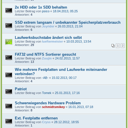
2x HDD oder 1x SDD behalten
Letzter Beitrag von
psico
«
18.04.2013, 05:25
Antworten:
4
SSD extrem langsam / unbekannter Speicherplatzverbrauch
Letzter Beitrag von
Joyrider
«
26.03.2013, 21:04
Antworten:
6
Laufwerksbuchstabe ändert sich selbt
Letzter Beitrag von
lueftermeister
«
10.03.2013, 13:54
Antworten:
29
1
2
FAT32 und NTFS Sortierer gesucht
Letzter Beitrag von
Zuujin
«
24.02.2013, 11:57
Antworten:
13
Wie mehrere Festplatten und Laufwerke miteinander
verbinden?
Letzter Beitrag von
-AB-
«
15.02.2013, 00:17
Antworten:
4
Patriot
Letzter Beitrag von
Tomek
«
25.01.2013, 17:16
Schwerwiegendes Hardware Problem
Letzter Beitrag von
schmidtsmikey
«
16.01.2013, 07:18
Antworten:
8
Ext. Festplatte entfernen
Letzter Beitrag von
Cryss
«
28.12.2012, 18:55
Antworten:
1