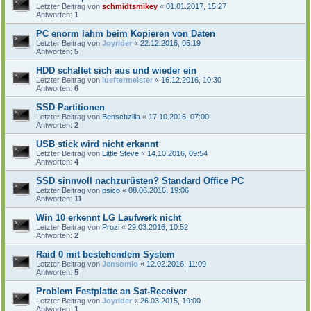
Letzter Beitrag von
schmidtsmikey
«
01.01.2017, 15:27
Antworten:
1
PC enorm lahm beim Kopieren von Daten
Letzter Beitrag von
Joyrider
«
22.12.2016, 05:19
Antworten:
5
HDD schaltet sich aus und wieder ein
Letzter Beitrag von
lueftermeister
«
16.12.2016, 10:30
Antworten:
6
SSD Partitionen
Letzter Beitrag von
Benschzilla
«
17.10.2016, 07:00
Antworten:
2
USB stick wird nicht erkannt
Letzter Beitrag von
Little Steve
«
14.10.2016, 09:54
Antworten:
4
SSD sinnvoll nachzurüsten? Standard Office PC
Letzter Beitrag von
psico
«
08.06.2016, 19:06
Antworten:
11
Win 10 erkennt LG Laufwerk nicht
Letzter Beitrag von
Prozi
«
29.03.2016, 10:52
Antworten:
2
Raid 0 mit bestehendem System
Letzter Beitrag von
Jensomio
«
12.02.2016, 11:09
Antworten:
5
Problem Festplatte an Sat-Receiver
Letzter Beitrag von
Joyrider
«
26.03.2015, 19:00
Antworten:
1