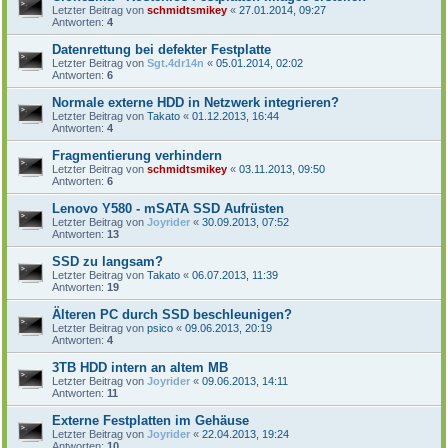
Letzter Beitrag von
schmidtsmikey
«
27.01.2014, 09:27
Antworten:
4
Datenrettung bei defekter Festplatte
Letzter Beitrag von
Sgt.4dr14n
«
05.01.2014, 02:02
Antworten:
6
Normale externe HDD in Netzwerk integrieren?
Letzter Beitrag von
Takato
«
01.12.2013, 16:44
Antworten:
4
Fragmentierung verhindern
Letzter Beitrag von
schmidtsmikey
«
03.11.2013, 09:50
Antworten:
6
Lenovo Y580 - mSATA SSD Aufrüsten
Letzter Beitrag von
Joyrider
«
30.09.2013, 07:52
Antworten:
13
SSD zu langsam?
Letzter Beitrag von
Takato
«
06.07.2013, 11:39
Antworten:
19
Älteren PC durch SSD beschleunigen?
Letzter Beitrag von
psico
«
09.06.2013, 20:19
Antworten:
4
3TB HDD intern an altem MB
Letzter Beitrag von
Joyrider
«
09.06.2013, 14:11
Antworten:
11
Externe Festplatten im Gehäuse
Letzter Beitrag von
Joyrider
«
22.04.2013, 19:24
Antworten:
10