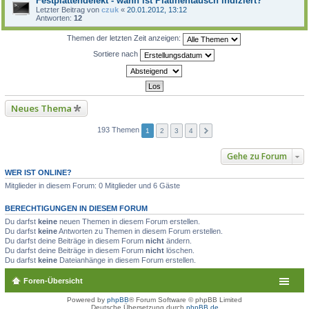
Festplattendefekt - wann ist Platinentausch indiziert?
Letzter Beitrag von
czuk
«
20.01.2012, 13:12
Antworten:
12
Themen der letzten Zeit anzeigen:
Sortiere nach
Neues Thema
193 Themen
1
2
3
4
Gehe zu Forum
WER IST ONLINE?
Mitglieder in diesem Forum: 0 Mitglieder und 6 Gäste
BERECHTIGUNGEN IN DIESEM FORUM
Du darfst
keine
neuen Themen in diesem Forum erstellen.
Du darfst
keine
Antworten zu Themen in diesem Forum erstellen.
Du darfst deine Beiträge in diesem Forum
nicht
ändern.
Du darfst deine Beiträge in diesem Forum
nicht
löschen.
Du darfst
keine
Dateianhänge in diesem Forum erstellen.
Foren-Übersicht
Powered by
phpBB
® Forum Software © phpBB Limited
Deutsche Übersetzung durch
phpBB.de