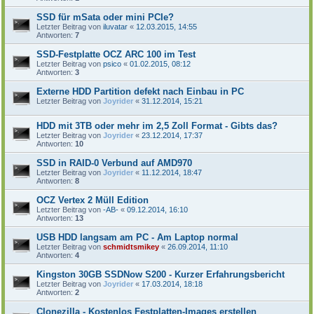
SSD für mSata oder mini PCIe?
Letzter Beitrag von
iluvatar
«
12.03.2015, 14:55
Antworten:
7
SSD-Festplatte OCZ ARC 100 im Test
Letzter Beitrag von
psico
«
01.02.2015, 08:12
Antworten:
3
Externe HDD Partition defekt nach Einbau in PC
Letzter Beitrag von
Joyrider
«
31.12.2014, 15:21
HDD mit 3TB oder mehr im 2,5 Zoll Format - Gibts das?
Letzter Beitrag von
Joyrider
«
23.12.2014, 17:37
Antworten:
10
SSD in RAID-0 Verbund auf AMD970
Letzter Beitrag von
Joyrider
«
11.12.2014, 18:47
Antworten:
8
OCZ Vertex 2 Müll Edition
Letzter Beitrag von
-AB-
«
09.12.2014, 16:10
Antworten:
13
USB HDD langsam am PC - Am Laptop normal
Letzter Beitrag von
schmidtsmikey
«
26.09.2014, 11:10
Antworten:
4
Kingston 30GB SSDNow S200 - Kurzer Erfahrungsbericht
Letzter Beitrag von
Joyrider
«
17.03.2014, 18:18
Antworten:
2
Clonezilla - Kostenlos Festplatten-Images erstellen