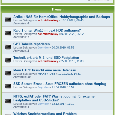
Themen
Artikel: NAS für HomeOffice, Hobbyfotographie und Backups
Letzter Beitrag von
schmidtsmikey
«
18.11.2021, 08:45
Antworten:
6
Raid 1 unter Win10 mit ext HDD aufbauen?
Letzter Beitrag von
schmidtsmikey
«
02.03.2020, 06:02
Antworten:
7
GPT Tabelle reparieren
Letzter Beitrag von
Joyrider
«
20.08.2019, 08:53
Antworten:
2
Technik erklärt: M.2- und SSD-Festplatten
Letzter Beitrag von
schmidtsmikey
«
27.03.2019, 11:03
Mein HTPC braucht eine neue Datensau...
Letzter Beitrag von
MIKKEY_DEE
«
10.12.2018, 14:31
Antworten:
10
SSD Secure Erase - State FROZEN aufheben ohne Hotplug
Letzter Beitrag von
Joyrider
«
21.04.2018, 18:52
NTFS, exFAT oder FAT? Was ist optimal für externe
Festplatten und USB-Sticks?
Letzter Beitrag von
Joyrider
«
12.12.2017, 17:10
Antworten:
4
Welches Speichermedium und Problem