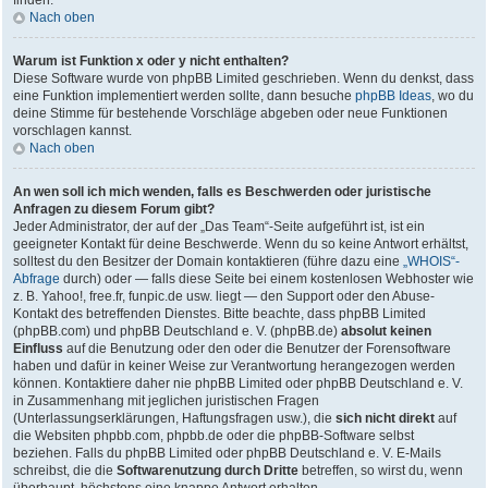
finden.
Nach oben
Warum ist Funktion x oder y nicht enthalten?
Diese Software wurde von phpBB Limited geschrieben. Wenn du denkst, dass
eine Funktion implementiert werden sollte, dann besuche
phpBB Ideas
, wo du
deine Stimme für bestehende Vorschläge abgeben oder neue Funktionen
vorschlagen kannst.
Nach oben
An wen soll ich mich wenden, falls es Beschwerden oder juristische
Anfragen zu diesem Forum gibt?
Jeder Administrator, der auf der „Das Team“-Seite aufgeführt ist, ist ein
geeigneter Kontakt für deine Beschwerde. Wenn du so keine Antwort erhältst,
solltest du den Besitzer der Domain kontaktieren (führe dazu eine
„WHOIS“-
Abfrage
durch) oder — falls diese Seite bei einem kostenlosen Webhoster wie
z. B. Yahoo!, free.fr, funpic.de usw. liegt — den Support oder den Abuse-
Kontakt des betreffenden Dienstes. Bitte beachte, dass phpBB Limited
(phpBB.com) und phpBB Deutschland e. V. (phpBB.de)
absolut keinen
Einfluss
auf die Benutzung oder den oder die Benutzer der Forensoftware
haben und dafür in keiner Weise zur Verantwortung herangezogen werden
können. Kontaktiere daher nie phpBB Limited oder phpBB Deutschland e. V.
in Zusammenhang mit jeglichen juristischen Fragen
(Unterlassungserklärungen, Haftungsfragen usw.), die
sich nicht direkt
auf
die Websiten phpbb.com, phpbb.de oder die phpBB-Software selbst
beziehen. Falls du phpBB Limited oder phpBB Deutschland e. V. E-Mails
schreibst, die die
Softwarenutzung durch Dritte
betreffen, so wirst du, wenn