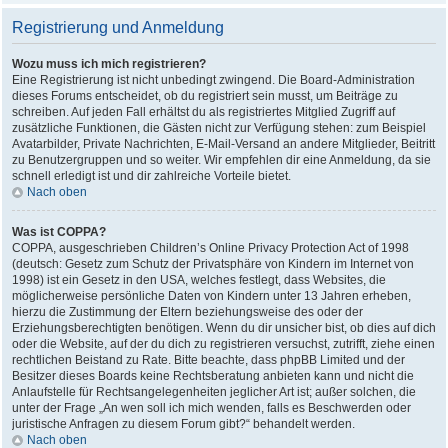
Registrierung und Anmeldung
Wozu muss ich mich registrieren?
Eine Registrierung ist nicht unbedingt zwingend. Die Board-Administration
dieses Forums entscheidet, ob du registriert sein musst, um Beiträge zu
schreiben. Auf jeden Fall erhältst du als registriertes Mitglied Zugriff auf
zusätzliche Funktionen, die Gästen nicht zur Verfügung stehen: zum Beispiel
Avatarbilder, Private Nachrichten, E-Mail-Versand an andere Mitglieder, Beitritt
zu Benutzergruppen und so weiter. Wir empfehlen dir eine Anmeldung, da sie
schnell erledigt ist und dir zahlreiche Vorteile bietet.
Nach oben
Was ist COPPA?
COPPA, ausgeschrieben Children’s Online Privacy Protection Act of 1998
(deutsch: Gesetz zum Schutz der Privatsphäre von Kindern im Internet von
1998) ist ein Gesetz in den USA, welches festlegt, dass Websites, die
möglicherweise persönliche Daten von Kindern unter 13 Jahren erheben,
hierzu die Zustimmung der Eltern beziehungsweise des oder der
Erziehungsberechtigten benötigen. Wenn du dir unsicher bist, ob dies auf dich
oder die Website, auf der du dich zu registrieren versuchst, zutrifft, ziehe einen
rechtlichen Beistand zu Rate. Bitte beachte, dass phpBB Limited und der
Besitzer dieses Boards keine Rechtsberatung anbieten kann und nicht die
Anlaufstelle für Rechtsangelegenheiten jeglicher Art ist; außer solchen, die
unter der Frage „An wen soll ich mich wenden, falls es Beschwerden oder
juristische Anfragen zu diesem Forum gibt?“ behandelt werden.
Nach oben