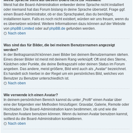
Meine Sprache steht auf diesem Board nicht zur Auswahl!
Meist hat die Board-Administration entweder deine Sprache nicht installiert
oder niemand hat das Forum bislang in deine Sprache übersetzt. Frage ggf.
einen Board-Administrator, ob er das Sprachpaket, das du benötigst,
installieren kann. Falls es noch nicht existiert, würden wir uns freuen, wenn du
es übersetzen würdest. Weitere Informationen dazu können auf der Website
von
phpBB Limited
oder auf
phpBB.de
gefunden werden.
Nach oben
Was sind das für Bilder, die bei meinem Benutzernamen angezeigt
werden?
In der Beitragsansicht können zwei Bilder bei deinem Benutzernamen stehen.
Eines dieser Bilder ist meist mit deinem Rang verknüpft: Oft sind dies Sterne,
Kästchen oder Punkte, die deine Beitragszahl oder deinen Status im Forum
angeben. Das andere, meist größere, Bild wird auch als „Avatar“ bezeichnet.
Es handelt sich hierbei in der Regel um ein persönliches Bild, welches von
Benutzer zu Benutzer unterschiedlich ist.
Nach oben
Wie verwende ich einen Avatar?
In deinem persönlichen Bereich kannst du unter „Profil“ einen Avatar über
eine der folgenden vier Methoden hinzufügen: Gravatar, Galerie, Remote oder
Hochladen. Die Board-Administration kann bestimmen, ob und wie die
Benutzer Avatare benutzen können. Wenn du keinen Avatar benutzen kannst,
solltest du die Board-Administration kontaktieren.
Nach oben