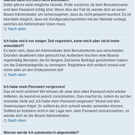
Warum kann ich mich nicht anmelden?
Dafür gibt es viele mögliche Gründe. Prüfe zunächst, ob dein Benutzername
und dein Passwort richtig sind. Wenn dies der Fall ist, wende dich an einen
Board-Administrator, um sicherzugehen, dass du nicht gesperrt wurdest. Es ist
ebenfalls möglich, dass ein Konfigurationsproblem mit der Website vorliegt,
welches ein Administrator lösen muss.
Nach oben
Ich habe mich vor einiger Zeit registriert, kann mich aber nicht mehr
anmelden?!
Es kann sein, dass ein Administrator dein Benutzerkonto aus verschieden
Gründen deaktiviert oder gelöscht hat. Außerdem löschen viele Boards
regelmäßig Benutzer, die für längere Zeit keine Beiträge geschrieben haben,
um die Datenbankgröße zu verringern. Registriere dich einfach erneut und
nimm aktiv an den Diskussionen teil!
Nach oben
Ich habe mein Passwort vergessen!
Das ist nicht schlimm! Wir können dir zwar dein altes Passwort nicht wieder
mitteilen, du kannst es jedoch zurücksetzen. Dies machst du, indem du auf der
Anmelde-Seite auf „Ich habe mein Passwort vergessen“ klickst und den
Anweisungen folgst. So solltest du dich schnell wieder anmelden können.
Solltest du trotzdem nicht in der Lage sein, dein Passwort zurückzusetzen, so
wende dich an die Board-Administration.
Nach oben
Warum werde ich automatisch abgemeldet?