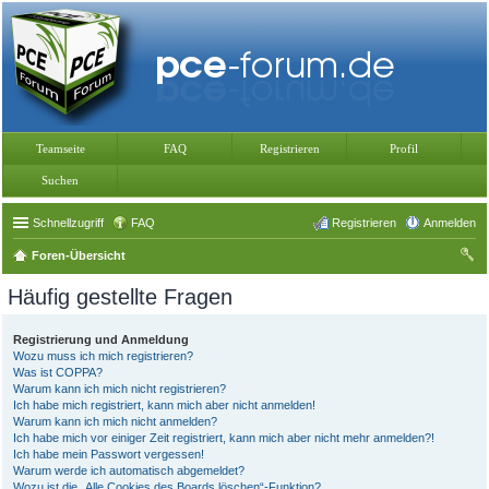
Teamseite
FAQ
Registrieren
Profil
Suchen
Schnellzugriff
FAQ
Registrieren
Anmelden
Foren-Übersicht
uc
Häufig gestellte Fragen
he
Registrierung und Anmeldung
Wozu muss ich mich registrieren?
Was ist COPPA?
Warum kann ich mich nicht registrieren?
Ich habe mich registriert, kann mich aber nicht anmelden!
Warum kann ich mich nicht anmelden?
Ich habe mich vor einiger Zeit registriert, kann mich aber nicht mehr anmelden?!
Ich habe mein Passwort vergessen!
Warum werde ich automatisch abgemeldet?
Wozu ist die „Alle Cookies des Boards löschen“-Funktion?