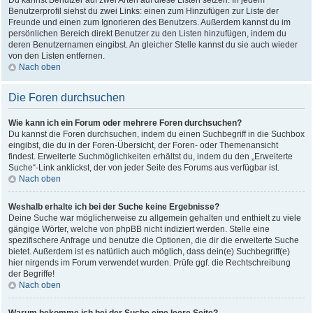
Du kannst Benutzer auf zwei Arten auf diese Listen setzen: In jedem
Benutzerprofil siehst du zwei Links: einen zum Hinzufügen zur Liste der
Freunde und einen zum Ignorieren des Benutzers. Außerdem kannst du im
persönlichen Bereich direkt Benutzer zu den Listen hinzufügen, indem du
deren Benutzernamen eingibst. An gleicher Stelle kannst du sie auch wieder
von den Listen entfernen.
Nach oben
Die Foren durchsuchen
Wie kann ich ein Forum oder mehrere Foren durchsuchen?
Du kannst die Foren durchsuchen, indem du einen Suchbegriff in die Suchbox
eingibst, die du in der Foren-Übersicht, der Foren- oder Themenansicht
findest. Erweiterte Suchmöglichkeiten erhältst du, indem du den „Erweiterte
Suche“-Link anklickst, der von jeder Seite des Forums aus verfügbar ist.
Nach oben
Weshalb erhalte ich bei der Suche keine Ergebnisse?
Deine Suche war möglicherweise zu allgemein gehalten und enthielt zu viele
gängige Wörter, welche von phpBB nicht indiziert werden. Stelle eine
spezifischere Anfrage und benutze die Optionen, die dir die erweiterte Suche
bietet. Außerdem ist es natürlich auch möglich, dass dein(e) Suchbegriff(e)
hier nirgends im Forum verwendet wurden. Prüfe ggf. die Rechtschreibung
der Begriffe!
Nach oben