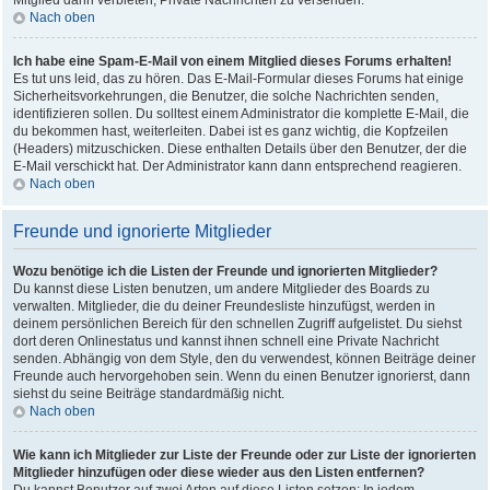
Mitglied dann verbieten, Private Nachrichten zu versenden.
Nach oben
Ich habe eine Spam-E-Mail von einem Mitglied dieses Forums erhalten!
Es tut uns leid, das zu hören. Das E-Mail-Formular dieses Forums hat einige
Sicherheitsvorkehrungen, die Benutzer, die solche Nachrichten senden,
identifizieren sollen. Du solltest einem Administrator die komplette E-Mail, die
du bekommen hast, weiterleiten. Dabei ist es ganz wichtig, die Kopfzeilen
(Headers) mitzuschicken. Diese enthalten Details über den Benutzer, der die
E-Mail verschickt hat. Der Administrator kann dann entsprechend reagieren.
Nach oben
Freunde und ignorierte Mitglieder
Wozu benötige ich die Listen der Freunde und ignorierten Mitglieder?
Du kannst diese Listen benutzen, um andere Mitglieder des Boards zu
verwalten. Mitglieder, die du deiner Freundesliste hinzufügst, werden in
deinem persönlichen Bereich für den schnellen Zugriff aufgelistet. Du siehst
dort deren Onlinestatus und kannst ihnen schnell eine Private Nachricht
senden. Abhängig von dem Style, den du verwendest, können Beiträge deiner
Freunde auch hervorgehoben sein. Wenn du einen Benutzer ignorierst, dann
siehst du seine Beiträge standardmäßig nicht.
Nach oben
Wie kann ich Mitglieder zur Liste der Freunde oder zur Liste der ignorierten
Mitglieder hinzufügen oder diese wieder aus den Listen entfernen?