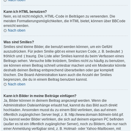
Nach oben
Kann ich HTML benutzen?
Nein, es ist nicht möglich, HTML-Code in Beiträgen zu verwenden. Die
meisten Formatierungsmöglichkeiten, die HTML bietet, können über BBCode
erreicht werden.
Nach oben
Was sind Smilies?
Smilies sind kleine Bilder, die benutzt werden können, um ein Gefühl
auszudrücken. Für jeden Smilie gibt es einen kurzen Code, z. B. bedeutet :)
fröhlich und :( traurig. Die Liste aller Smilies kannst du beim Verfassen eines
Beitrags sehen. Versuche bitte trotzdem, Smilies nicht zu häufig zu benutzen,
sie können einen Beitrag schnell unlesbar machen und ein Moderator könnte
deshalb deinen Beitrag entsprechend überarbeiten oder gar komplett
löschen. Die Board-Administration kann auch die Anzahl der Smilies
begrenzen, die du in einem Beitrag benutzen kannst.
Nach oben
Kann ich Bilder in meine Beiträge einfügen?
Ja, Bilder können in deinem Beitrag angezeigt werden. Wenn die
Administration Dateianhänge erlaubt hat, kannst du das Bild auch direkt
hochladen. Ansonsten musst du zu einem Bild verlinken, das auf einem
öffentlich zugänglichen Server liegt, z. B. http://www.domain.tld/mein-bild.gif.
Du kannst weder Bilder verlinken, die sich auf deinem eigenen PC befinden
(außer es ist ein öffentlich zugänglicher Server), noch zu Bildern, die nur nach
einer Anmeldung verfügbar sind, z. B. Hotmail- oder Yahoo-Mailboxen, mit