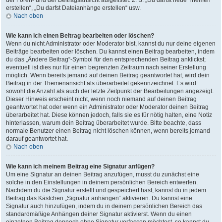
der Foren- und der Beitragsansicht aufgelistet. Z. B. „Du darfst neue Themen
erstellen“, „Du darfst Dateianhänge erstellen“ usw.
Nach oben
Wie kann ich einen Beitrag bearbeiten oder löschen?
Wenn du nicht Administrator oder Moderator bist, kannst du nur deine eigenen
Beiträge bearbeiten oder löschen. Du kannst einen Beitrag bearbeiten, indem
du das „Ändere Beitrag“-Symbol für den entsprechenden Beitrag anklickst;
eventuell ist dies nur für einen begrenzten Zeitraum nach seiner Erstellung
möglich. Wenn bereits jemand auf deinen Beitrag geantwortet hat, wird dein
Beitrag in der Themenansicht als überarbeitet gekennzeichnet. Es wird
sowohl die Anzahl als auch der letzte Zeitpunkt der Bearbeitungen angezeigt.
Dieser Hinweis erscheint nicht, wenn noch niemand auf deinen Beitrag
geantwortet hat oder wenn ein Administrator oder Moderator deinen Beitrag
überarbeitet hat. Diese können jedoch, falls sie es für nötig halten, eine Notiz
hinterlassen, warum dein Beitrag überarbeitet wurde. Bitte beachte, dass
normale Benutzer einen Beitrag nicht löschen können, wenn bereits jemand
darauf geantwortet hat.
Nach oben
Wie kann ich meinem Beitrag eine Signatur anfügen?
Um eine Signatur an deinen Beitrag anzufügen, musst du zunächst eine
solche in den Einstellungen in deinem persönlichen Bereich entwerfen.
Nachdem du die Signatur erstellt und gespeichert hast, kannst du in jedem
Beitrag das Kästchen „Signatur anhängen“ aktivieren. Du kannst eine
Signatur auch hinzufügen, indem du in deinem persönlichen Bereich das
standardmäßige Anhängen deiner Signatur aktivierst. Wenn du einen