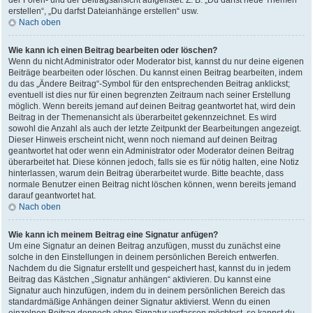
der Foren- und der Beitragsansicht aufgelistet. Z. B. „Du darfst neue Themen
erstellen“, „Du darfst Dateianhänge erstellen“ usw.
Nach oben
Wie kann ich einen Beitrag bearbeiten oder löschen?
Wenn du nicht Administrator oder Moderator bist, kannst du nur deine eigenen
Beiträge bearbeiten oder löschen. Du kannst einen Beitrag bearbeiten, indem
du das „Ändere Beitrag“-Symbol für den entsprechenden Beitrag anklickst;
eventuell ist dies nur für einen begrenzten Zeitraum nach seiner Erstellung
möglich. Wenn bereits jemand auf deinen Beitrag geantwortet hat, wird dein
Beitrag in der Themenansicht als überarbeitet gekennzeichnet. Es wird
sowohl die Anzahl als auch der letzte Zeitpunkt der Bearbeitungen angezeigt.
Dieser Hinweis erscheint nicht, wenn noch niemand auf deinen Beitrag
geantwortet hat oder wenn ein Administrator oder Moderator deinen Beitrag
überarbeitet hat. Diese können jedoch, falls sie es für nötig halten, eine Notiz
hinterlassen, warum dein Beitrag überarbeitet wurde. Bitte beachte, dass
normale Benutzer einen Beitrag nicht löschen können, wenn bereits jemand
darauf geantwortet hat.
Nach oben
Wie kann ich meinem Beitrag eine Signatur anfügen?
Um eine Signatur an deinen Beitrag anzufügen, musst du zunächst eine
solche in den Einstellungen in deinem persönlichen Bereich entwerfen.
Nachdem du die Signatur erstellt und gespeichert hast, kannst du in jedem
Beitrag das Kästchen „Signatur anhängen“ aktivieren. Du kannst eine
Signatur auch hinzufügen, indem du in deinem persönlichen Bereich das
standardmäßige Anhängen deiner Signatur aktivierst. Wenn du einen