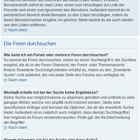
Du kannst Benutzer auf zwei Arten auf diese Listen setzen: In jedem
Benutzerprofil siehst du zwei Links: einen zum Hinzufügen zur Liste der
Freunde und einen zum Ignorieren des Benutzers. Außerdem kannst du im
persönlichen Bereich direkt Benutzer zu den Listen hinzufügen, indem du
deren Benutzernamen eingibst. An gleicher Stelle kannst du sie auch wieder
von den Listen entfernen.
Nach oben
Die Foren durchsuchen
Wie kann ich ein Forum oder mehrere Foren durchsuchen?
Du kannst die Foren durchsuchen, indem du einen Suchbegriff in die Suchbox
eingibst, die du in der Foren-Übersicht, der Foren- oder Themenansicht
findest. Erweiterte Suchmöglichkeiten erhältst du, indem du den „Erweiterte
Suche“-Link anklickst, der von jeder Seite des Forums aus verfügbar ist.
Nach oben
Weshalb erhalte ich bei der Suche keine Ergebnisse?
Deine Suche war möglicherweise zu allgemein gehalten und enthielt zu viele
gängige Wörter, welche von phpBB nicht indiziert werden. Stelle eine
spezifischere Anfrage und benutze die Optionen, die dir die erweiterte Suche
bietet. Außerdem ist es natürlich auch möglich, dass dein(e) Suchbegriff(e)
hier nirgends im Forum verwendet wurden. Prüfe ggf. die Rechtschreibung
der Begriffe!
Nach oben