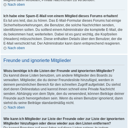
Mitglied dann verbieten, Private Nachrichten zu versenden.
Nach oben
Ich habe eine Spam-E-Mail von einem Mitglied dieses Forums erhalten!
Es tut uns leid, das zu hören. Das E-Mail-Formular dieses Forums hat einige
Sicherheitsvorkehrungen, die Benutzer, die solche Nachrichten senden,
identifizieren sollen. Du solltest einem Administrator die komplette E-Mail, die
du bekommen hast, weiterleiten. Dabei ist es ganz wichtig, die Kopfzeilen
(Headers) mitzuschicken. Diese enthalten Details über den Benutzer, der die
E-Mail verschickt hat. Der Administrator kann dann entsprechend reagieren.
Nach oben
Freunde und ignorierte Mitglieder
Wozu benötige ich die Listen der Freunde und ignorierten Mitglieder?
Du kannst diese Listen benutzen, um andere Mitglieder des Boards zu
verwalten. Mitglieder, die du deiner Freundesliste hinzufügst, werden in
deinem persönlichen Bereich für den schnellen Zugriff aufgelistet. Du siehst
dort deren Onlinestatus und kannst ihnen schnell eine Private Nachricht
senden. Abhängig von dem Style, den du verwendest, können Beiträge deiner
Freunde auch hervorgehoben sein. Wenn du einen Benutzer ignorierst, dann
siehst du seine Beiträge standardmäßig nicht.
Nach oben
Wie kann ich Mitglieder zur Liste der Freunde oder zur Liste der ignorierten
Mitglieder hinzufügen oder diese wieder aus den Listen entfernen?