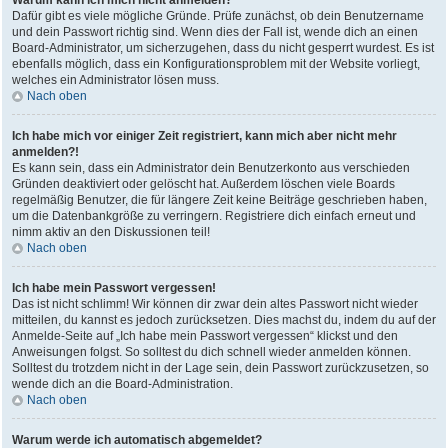
Warum kann ich mich nicht anmelden?
Dafür gibt es viele mögliche Gründe. Prüfe zunächst, ob dein Benutzername
und dein Passwort richtig sind. Wenn dies der Fall ist, wende dich an einen
Board-Administrator, um sicherzugehen, dass du nicht gesperrt wurdest. Es ist
ebenfalls möglich, dass ein Konfigurationsproblem mit der Website vorliegt,
welches ein Administrator lösen muss.
Nach oben
Ich habe mich vor einiger Zeit registriert, kann mich aber nicht mehr
anmelden?!
Es kann sein, dass ein Administrator dein Benutzerkonto aus verschieden
Gründen deaktiviert oder gelöscht hat. Außerdem löschen viele Boards
regelmäßig Benutzer, die für längere Zeit keine Beiträge geschrieben haben,
um die Datenbankgröße zu verringern. Registriere dich einfach erneut und
nimm aktiv an den Diskussionen teil!
Nach oben
Ich habe mein Passwort vergessen!
Das ist nicht schlimm! Wir können dir zwar dein altes Passwort nicht wieder
mitteilen, du kannst es jedoch zurücksetzen. Dies machst du, indem du auf der
Anmelde-Seite auf „Ich habe mein Passwort vergessen“ klickst und den
Anweisungen folgst. So solltest du dich schnell wieder anmelden können.
Solltest du trotzdem nicht in der Lage sein, dein Passwort zurückzusetzen, so
wende dich an die Board-Administration.
Nach oben
Warum werde ich automatisch abgemeldet?