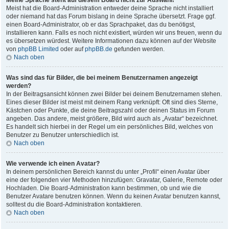
Meine Sprache steht auf diesem Board nicht zur Auswahl!
Meist hat die Board-Administration entweder deine Sprache nicht installiert
oder niemand hat das Forum bislang in deine Sprache übersetzt. Frage ggf.
einen Board-Administrator, ob er das Sprachpaket, das du benötigst,
installieren kann. Falls es noch nicht existiert, würden wir uns freuen, wenn du
es übersetzen würdest. Weitere Informationen dazu können auf der Website
von
phpBB Limited
oder auf
phpBB.de
gefunden werden.
Nach oben
Was sind das für Bilder, die bei meinem Benutzernamen angezeigt
werden?
In der Beitragsansicht können zwei Bilder bei deinem Benutzernamen stehen.
Eines dieser Bilder ist meist mit deinem Rang verknüpft: Oft sind dies Sterne,
Kästchen oder Punkte, die deine Beitragszahl oder deinen Status im Forum
angeben. Das andere, meist größere, Bild wird auch als „Avatar“ bezeichnet.
Es handelt sich hierbei in der Regel um ein persönliches Bild, welches von
Benutzer zu Benutzer unterschiedlich ist.
Nach oben
Wie verwende ich einen Avatar?
In deinem persönlichen Bereich kannst du unter „Profil“ einen Avatar über
eine der folgenden vier Methoden hinzufügen: Gravatar, Galerie, Remote oder
Hochladen. Die Board-Administration kann bestimmen, ob und wie die
Benutzer Avatare benutzen können. Wenn du keinen Avatar benutzen kannst,
solltest du die Board-Administration kontaktieren.
Nach oben