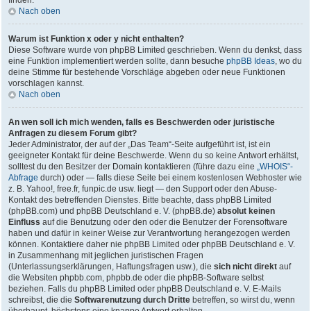
finden.
Nach oben
Warum ist Funktion x oder y nicht enthalten?
Diese Software wurde von phpBB Limited geschrieben. Wenn du denkst, dass
eine Funktion implementiert werden sollte, dann besuche
phpBB Ideas
, wo du
deine Stimme für bestehende Vorschläge abgeben oder neue Funktionen
vorschlagen kannst.
Nach oben
An wen soll ich mich wenden, falls es Beschwerden oder juristische
Anfragen zu diesem Forum gibt?
Jeder Administrator, der auf der „Das Team“-Seite aufgeführt ist, ist ein
geeigneter Kontakt für deine Beschwerde. Wenn du so keine Antwort erhältst,
solltest du den Besitzer der Domain kontaktieren (führe dazu eine
„WHOIS“-
Abfrage
durch) oder — falls diese Seite bei einem kostenlosen Webhoster wie
z. B. Yahoo!, free.fr, funpic.de usw. liegt — den Support oder den Abuse-
Kontakt des betreffenden Dienstes. Bitte beachte, dass phpBB Limited
(phpBB.com) und phpBB Deutschland e. V. (phpBB.de)
absolut keinen
Einfluss
auf die Benutzung oder den oder die Benutzer der Forensoftware
haben und dafür in keiner Weise zur Verantwortung herangezogen werden
können. Kontaktiere daher nie phpBB Limited oder phpBB Deutschland e. V.
in Zusammenhang mit jeglichen juristischen Fragen
(Unterlassungserklärungen, Haftungsfragen usw.), die
sich nicht direkt
auf
die Websiten phpbb.com, phpbb.de oder die phpBB-Software selbst
beziehen. Falls du phpBB Limited oder phpBB Deutschland e. V. E-Mails
schreibst, die die
Softwarenutzung durch Dritte
betreffen, so wirst du, wenn