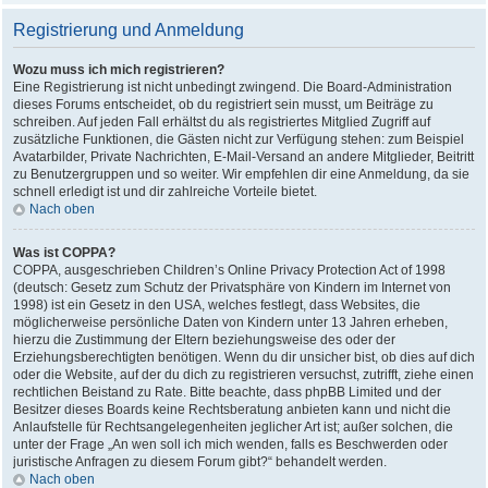
Registrierung und Anmeldung
Wozu muss ich mich registrieren?
Eine Registrierung ist nicht unbedingt zwingend. Die Board-Administration
dieses Forums entscheidet, ob du registriert sein musst, um Beiträge zu
schreiben. Auf jeden Fall erhältst du als registriertes Mitglied Zugriff auf
zusätzliche Funktionen, die Gästen nicht zur Verfügung stehen: zum Beispiel
Avatarbilder, Private Nachrichten, E-Mail-Versand an andere Mitglieder, Beitritt
zu Benutzergruppen und so weiter. Wir empfehlen dir eine Anmeldung, da sie
schnell erledigt ist und dir zahlreiche Vorteile bietet.
Nach oben
Was ist COPPA?
COPPA, ausgeschrieben Children’s Online Privacy Protection Act of 1998
(deutsch: Gesetz zum Schutz der Privatsphäre von Kindern im Internet von
1998) ist ein Gesetz in den USA, welches festlegt, dass Websites, die
möglicherweise persönliche Daten von Kindern unter 13 Jahren erheben,
hierzu die Zustimmung der Eltern beziehungsweise des oder der
Erziehungsberechtigten benötigen. Wenn du dir unsicher bist, ob dies auf dich
oder die Website, auf der du dich zu registrieren versuchst, zutrifft, ziehe einen
rechtlichen Beistand zu Rate. Bitte beachte, dass phpBB Limited und der
Besitzer dieses Boards keine Rechtsberatung anbieten kann und nicht die
Anlaufstelle für Rechtsangelegenheiten jeglicher Art ist; außer solchen, die
unter der Frage „An wen soll ich mich wenden, falls es Beschwerden oder
juristische Anfragen zu diesem Forum gibt?“ behandelt werden.
Nach oben