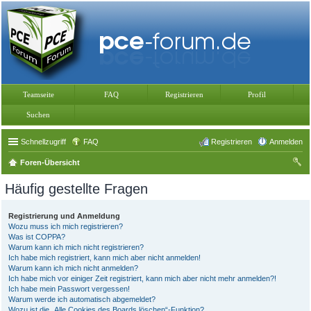
Teamseite
FAQ
Registrieren
Profil
Suchen
Schnellzugriff
FAQ
Registrieren
Anmelden
Foren-Übersicht
uc
Häufig gestellte Fragen
he
Registrierung und Anmeldung
Wozu muss ich mich registrieren?
Was ist COPPA?
Warum kann ich mich nicht registrieren?
Ich habe mich registriert, kann mich aber nicht anmelden!
Warum kann ich mich nicht anmelden?
Ich habe mich vor einiger Zeit registriert, kann mich aber nicht mehr anmelden?!
Ich habe mein Passwort vergessen!
Warum werde ich automatisch abgemeldet?
Wozu ist die „Alle Cookies des Boards löschen“-Funktion?