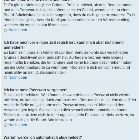
Warum kann ich mich nicht anmelden?
Dafür gibt es viele mögliche Gründe. Prüfe zunächst, ob dein Benutzername
und dein Passwort richtig sind. Wenn dies der Fall ist, wende dich an einen
Board-Administrator, um sicherzugehen, dass du nicht gesperrt wurdest. Es ist
ebenfalls möglich, dass ein Konfigurationsproblem mit der Website vorliegt,
welches ein Administrator lösen muss.
Nach oben
Ich habe mich vor einiger Zeit registriert, kann mich aber nicht mehr
anmelden?!
Es kann sein, dass ein Administrator dein Benutzerkonto aus verschieden
Gründen deaktiviert oder gelöscht hat. Außerdem löschen viele Boards
regelmäßig Benutzer, die für längere Zeit keine Beiträge geschrieben haben,
um die Datenbankgröße zu verringern. Registriere dich einfach erneut und
nimm aktiv an den Diskussionen teil!
Nach oben
Ich habe mein Passwort vergessen!
Das ist nicht schlimm! Wir können dir zwar dein altes Passwort nicht wieder
mitteilen, du kannst es jedoch zurücksetzen. Dies machst du, indem du auf der
Anmelde-Seite auf „Ich habe mein Passwort vergessen“ klickst und den
Anweisungen folgst. So solltest du dich schnell wieder anmelden können.
Solltest du trotzdem nicht in der Lage sein, dein Passwort zurückzusetzen, so
wende dich an die Board-Administration.
Nach oben
Warum werde ich automatisch abgemeldet?