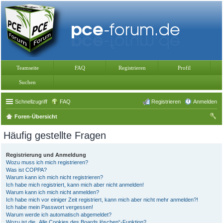
Teamseite
FAQ
Registrieren
Profil
Suchen
Schnellzugriff
FAQ
Registrieren
Anmelden
Foren-Übersicht
uc
Häufig gestellte Fragen
he
Registrierung und Anmeldung
Wozu muss ich mich registrieren?
Was ist COPPA?
Warum kann ich mich nicht registrieren?
Ich habe mich registriert, kann mich aber nicht anmelden!
Warum kann ich mich nicht anmelden?
Ich habe mich vor einiger Zeit registriert, kann mich aber nicht mehr anmelden?!
Ich habe mein Passwort vergessen!
Warum werde ich automatisch abgemeldet?
Wozu ist die „Alle Cookies des Boards löschen“-Funktion?