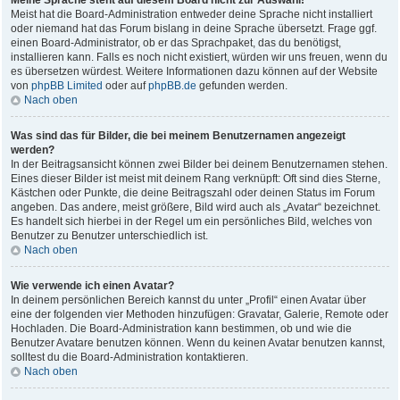
Meine Sprache steht auf diesem Board nicht zur Auswahl!
Meist hat die Board-Administration entweder deine Sprache nicht installiert
oder niemand hat das Forum bislang in deine Sprache übersetzt. Frage ggf.
einen Board-Administrator, ob er das Sprachpaket, das du benötigst,
installieren kann. Falls es noch nicht existiert, würden wir uns freuen, wenn du
es übersetzen würdest. Weitere Informationen dazu können auf der Website
von
phpBB Limited
oder auf
phpBB.de
gefunden werden.
Nach oben
Was sind das für Bilder, die bei meinem Benutzernamen angezeigt
werden?
In der Beitragsansicht können zwei Bilder bei deinem Benutzernamen stehen.
Eines dieser Bilder ist meist mit deinem Rang verknüpft: Oft sind dies Sterne,
Kästchen oder Punkte, die deine Beitragszahl oder deinen Status im Forum
angeben. Das andere, meist größere, Bild wird auch als „Avatar“ bezeichnet.
Es handelt sich hierbei in der Regel um ein persönliches Bild, welches von
Benutzer zu Benutzer unterschiedlich ist.
Nach oben
Wie verwende ich einen Avatar?
In deinem persönlichen Bereich kannst du unter „Profil“ einen Avatar über
eine der folgenden vier Methoden hinzufügen: Gravatar, Galerie, Remote oder
Hochladen. Die Board-Administration kann bestimmen, ob und wie die
Benutzer Avatare benutzen können. Wenn du keinen Avatar benutzen kannst,
solltest du die Board-Administration kontaktieren.
Nach oben