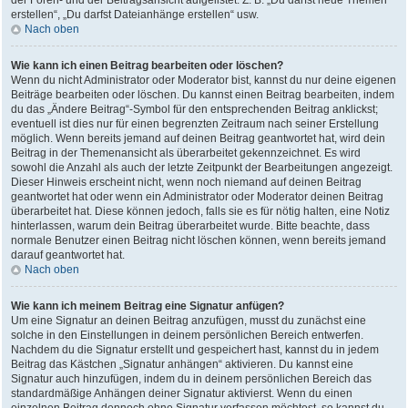
der Foren- und der Beitragsansicht aufgelistet. Z. B. „Du darfst neue Themen
erstellen“, „Du darfst Dateianhänge erstellen“ usw.
Nach oben
Wie kann ich einen Beitrag bearbeiten oder löschen?
Wenn du nicht Administrator oder Moderator bist, kannst du nur deine eigenen
Beiträge bearbeiten oder löschen. Du kannst einen Beitrag bearbeiten, indem
du das „Ändere Beitrag“-Symbol für den entsprechenden Beitrag anklickst;
eventuell ist dies nur für einen begrenzten Zeitraum nach seiner Erstellung
möglich. Wenn bereits jemand auf deinen Beitrag geantwortet hat, wird dein
Beitrag in der Themenansicht als überarbeitet gekennzeichnet. Es wird
sowohl die Anzahl als auch der letzte Zeitpunkt der Bearbeitungen angezeigt.
Dieser Hinweis erscheint nicht, wenn noch niemand auf deinen Beitrag
geantwortet hat oder wenn ein Administrator oder Moderator deinen Beitrag
überarbeitet hat. Diese können jedoch, falls sie es für nötig halten, eine Notiz
hinterlassen, warum dein Beitrag überarbeitet wurde. Bitte beachte, dass
normale Benutzer einen Beitrag nicht löschen können, wenn bereits jemand
darauf geantwortet hat.
Nach oben
Wie kann ich meinem Beitrag eine Signatur anfügen?
Um eine Signatur an deinen Beitrag anzufügen, musst du zunächst eine
solche in den Einstellungen in deinem persönlichen Bereich entwerfen.
Nachdem du die Signatur erstellt und gespeichert hast, kannst du in jedem
Beitrag das Kästchen „Signatur anhängen“ aktivieren. Du kannst eine
Signatur auch hinzufügen, indem du in deinem persönlichen Bereich das
standardmäßige Anhängen deiner Signatur aktivierst. Wenn du einen