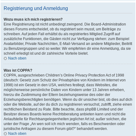
Registrierung und Anmeldung
Wozu muss ich mich registrieren?
Eine Registrierung ist nicht unbedingt zwingend. Die Board-Administration
dieses Forums entscheidet, ob du registriert sein musst, um Beiträge zu
schreiben. Auf jeden Fall erhältst du als registriertes Mitglied Zugriff auf
zusätzliche Funktionen, die Gästen nicht zur Verfügung stehen: zum Beispiel
Avatarbilder, Private Nachrichten, E-Mail-Versand an andere Mitglieder, Beitritt
zu Benutzergruppen und so weiter. Wir empfehlen dir eine Anmeldung, da sie
schnell erledigt ist und dir zahlreiche Vorteile bietet.
Nach oben
Was ist COPPA?
COPPA, ausgeschrieben Children’s Online Privacy Protection Act of 1998
(deutsch: Gesetz zum Schutz der Privatsphäre von Kindern im Internet von
1998) ist ein Gesetz in den USA, welches festlegt, dass Websites, die
möglicherweise persönliche Daten von Kindern unter 13 Jahren erheben,
hierzu die Zustimmung der Eltern beziehungsweise des oder der
Erziehungsberechtigten benötigen. Wenn du dir unsicher bist, ob dies auf dich
oder die Website, auf der du dich zu registrieren versuchst, zutrifft, ziehe einen
rechtlichen Beistand zu Rate. Bitte beachte, dass phpBB Limited und der
Besitzer dieses Boards keine Rechtsberatung anbieten kann und nicht die
Anlaufstelle für Rechtsangelegenheiten jeglicher Art ist; außer solchen, die
unter der Frage „An wen soll ich mich wenden, falls es Beschwerden oder
juristische Anfragen zu diesem Forum gibt?“ behandelt werden.
Nach oben