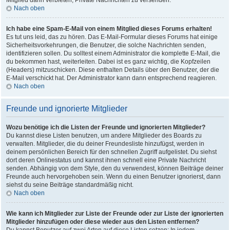
Mitglied dann verbieten, Private Nachrichten zu versenden.
Nach oben
Ich habe eine Spam-E-Mail von einem Mitglied dieses Forums erhalten!
Es tut uns leid, das zu hören. Das E-Mail-Formular dieses Forums hat einige
Sicherheitsvorkehrungen, die Benutzer, die solche Nachrichten senden,
identifizieren sollen. Du solltest einem Administrator die komplette E-Mail, die
du bekommen hast, weiterleiten. Dabei ist es ganz wichtig, die Kopfzeilen
(Headers) mitzuschicken. Diese enthalten Details über den Benutzer, der die
E-Mail verschickt hat. Der Administrator kann dann entsprechend reagieren.
Nach oben
Freunde und ignorierte Mitglieder
Wozu benötige ich die Listen der Freunde und ignorierten Mitglieder?
Du kannst diese Listen benutzen, um andere Mitglieder des Boards zu
verwalten. Mitglieder, die du deiner Freundesliste hinzufügst, werden in
deinem persönlichen Bereich für den schnellen Zugriff aufgelistet. Du siehst
dort deren Onlinestatus und kannst ihnen schnell eine Private Nachricht
senden. Abhängig von dem Style, den du verwendest, können Beiträge deiner
Freunde auch hervorgehoben sein. Wenn du einen Benutzer ignorierst, dann
siehst du seine Beiträge standardmäßig nicht.
Nach oben
Wie kann ich Mitglieder zur Liste der Freunde oder zur Liste der ignorierten
Mitglieder hinzufügen oder diese wieder aus den Listen entfernen?