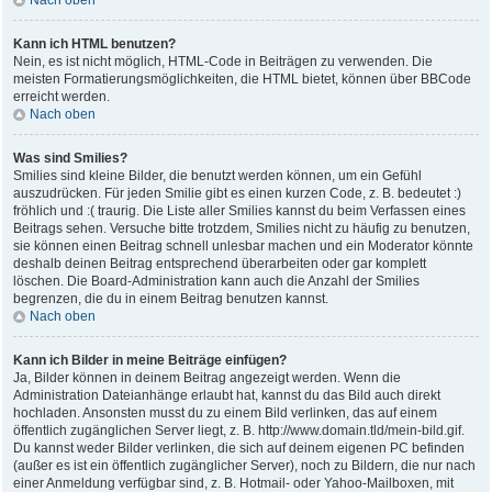
Nach oben
Kann ich HTML benutzen?
Nein, es ist nicht möglich, HTML-Code in Beiträgen zu verwenden. Die
meisten Formatierungsmöglichkeiten, die HTML bietet, können über BBCode
erreicht werden.
Nach oben
Was sind Smilies?
Smilies sind kleine Bilder, die benutzt werden können, um ein Gefühl
auszudrücken. Für jeden Smilie gibt es einen kurzen Code, z. B. bedeutet :)
fröhlich und :( traurig. Die Liste aller Smilies kannst du beim Verfassen eines
Beitrags sehen. Versuche bitte trotzdem, Smilies nicht zu häufig zu benutzen,
sie können einen Beitrag schnell unlesbar machen und ein Moderator könnte
deshalb deinen Beitrag entsprechend überarbeiten oder gar komplett
löschen. Die Board-Administration kann auch die Anzahl der Smilies
begrenzen, die du in einem Beitrag benutzen kannst.
Nach oben
Kann ich Bilder in meine Beiträge einfügen?
Ja, Bilder können in deinem Beitrag angezeigt werden. Wenn die
Administration Dateianhänge erlaubt hat, kannst du das Bild auch direkt
hochladen. Ansonsten musst du zu einem Bild verlinken, das auf einem
öffentlich zugänglichen Server liegt, z. B. http://www.domain.tld/mein-bild.gif.
Du kannst weder Bilder verlinken, die sich auf deinem eigenen PC befinden
(außer es ist ein öffentlich zugänglicher Server), noch zu Bildern, die nur nach
einer Anmeldung verfügbar sind, z. B. Hotmail- oder Yahoo-Mailboxen, mit