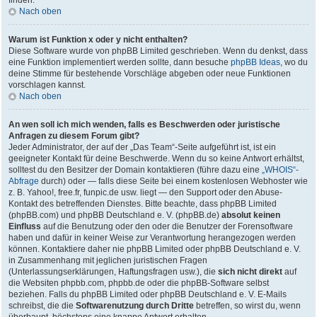
finden.
Nach oben
Warum ist Funktion x oder y nicht enthalten?
Diese Software wurde von phpBB Limited geschrieben. Wenn du denkst, dass
eine Funktion implementiert werden sollte, dann besuche
phpBB Ideas
, wo du
deine Stimme für bestehende Vorschläge abgeben oder neue Funktionen
vorschlagen kannst.
Nach oben
An wen soll ich mich wenden, falls es Beschwerden oder juristische
Anfragen zu diesem Forum gibt?
Jeder Administrator, der auf der „Das Team“-Seite aufgeführt ist, ist ein
geeigneter Kontakt für deine Beschwerde. Wenn du so keine Antwort erhältst,
solltest du den Besitzer der Domain kontaktieren (führe dazu eine
„WHOIS“-
Abfrage
durch) oder — falls diese Seite bei einem kostenlosen Webhoster wie
z. B. Yahoo!, free.fr, funpic.de usw. liegt — den Support oder den Abuse-
Kontakt des betreffenden Dienstes. Bitte beachte, dass phpBB Limited
(phpBB.com) und phpBB Deutschland e. V. (phpBB.de)
absolut keinen
Einfluss
auf die Benutzung oder den oder die Benutzer der Forensoftware
haben und dafür in keiner Weise zur Verantwortung herangezogen werden
können. Kontaktiere daher nie phpBB Limited oder phpBB Deutschland e. V.
in Zusammenhang mit jeglichen juristischen Fragen
(Unterlassungserklärungen, Haftungsfragen usw.), die
sich nicht direkt
auf
die Websiten phpbb.com, phpbb.de oder die phpBB-Software selbst
beziehen. Falls du phpBB Limited oder phpBB Deutschland e. V. E-Mails
schreibst, die die
Softwarenutzung durch Dritte
betreffen, so wirst du, wenn