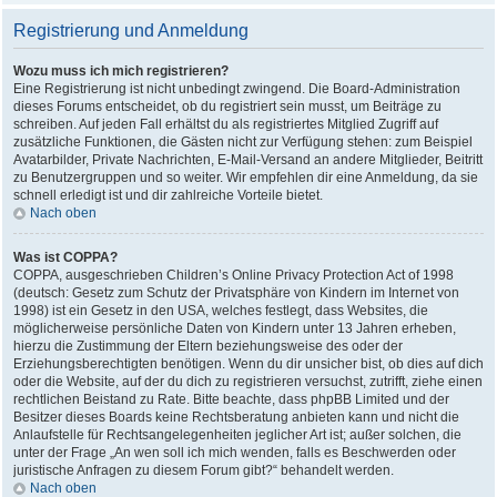
Registrierung und Anmeldung
Wozu muss ich mich registrieren?
Eine Registrierung ist nicht unbedingt zwingend. Die Board-Administration
dieses Forums entscheidet, ob du registriert sein musst, um Beiträge zu
schreiben. Auf jeden Fall erhältst du als registriertes Mitglied Zugriff auf
zusätzliche Funktionen, die Gästen nicht zur Verfügung stehen: zum Beispiel
Avatarbilder, Private Nachrichten, E-Mail-Versand an andere Mitglieder, Beitritt
zu Benutzergruppen und so weiter. Wir empfehlen dir eine Anmeldung, da sie
schnell erledigt ist und dir zahlreiche Vorteile bietet.
Nach oben
Was ist COPPA?
COPPA, ausgeschrieben Children’s Online Privacy Protection Act of 1998
(deutsch: Gesetz zum Schutz der Privatsphäre von Kindern im Internet von
1998) ist ein Gesetz in den USA, welches festlegt, dass Websites, die
möglicherweise persönliche Daten von Kindern unter 13 Jahren erheben,
hierzu die Zustimmung der Eltern beziehungsweise des oder der
Erziehungsberechtigten benötigen. Wenn du dir unsicher bist, ob dies auf dich
oder die Website, auf der du dich zu registrieren versuchst, zutrifft, ziehe einen
rechtlichen Beistand zu Rate. Bitte beachte, dass phpBB Limited und der
Besitzer dieses Boards keine Rechtsberatung anbieten kann und nicht die
Anlaufstelle für Rechtsangelegenheiten jeglicher Art ist; außer solchen, die
unter der Frage „An wen soll ich mich wenden, falls es Beschwerden oder
juristische Anfragen zu diesem Forum gibt?“ behandelt werden.
Nach oben