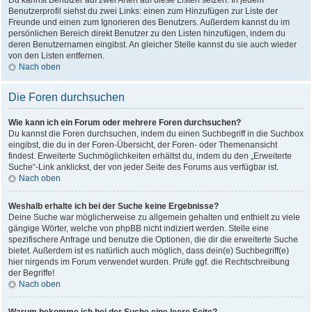
Du kannst Benutzer auf zwei Arten auf diese Listen setzen: In jedem
Benutzerprofil siehst du zwei Links: einen zum Hinzufügen zur Liste der
Freunde und einen zum Ignorieren des Benutzers. Außerdem kannst du im
persönlichen Bereich direkt Benutzer zu den Listen hinzufügen, indem du
deren Benutzernamen eingibst. An gleicher Stelle kannst du sie auch wieder
von den Listen entfernen.
Nach oben
Die Foren durchsuchen
Wie kann ich ein Forum oder mehrere Foren durchsuchen?
Du kannst die Foren durchsuchen, indem du einen Suchbegriff in die Suchbox
eingibst, die du in der Foren-Übersicht, der Foren- oder Themenansicht
findest. Erweiterte Suchmöglichkeiten erhältst du, indem du den „Erweiterte
Suche“-Link anklickst, der von jeder Seite des Forums aus verfügbar ist.
Nach oben
Weshalb erhalte ich bei der Suche keine Ergebnisse?
Deine Suche war möglicherweise zu allgemein gehalten und enthielt zu viele
gängige Wörter, welche von phpBB nicht indiziert werden. Stelle eine
spezifischere Anfrage und benutze die Optionen, die dir die erweiterte Suche
bietet. Außerdem ist es natürlich auch möglich, dass dein(e) Suchbegriff(e)
hier nirgends im Forum verwendet wurden. Prüfe ggf. die Rechtschreibung
der Begriffe!
Nach oben