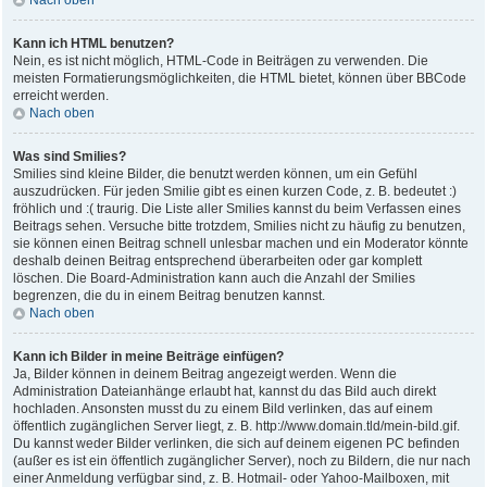
Nach oben
Kann ich HTML benutzen?
Nein, es ist nicht möglich, HTML-Code in Beiträgen zu verwenden. Die
meisten Formatierungsmöglichkeiten, die HTML bietet, können über BBCode
erreicht werden.
Nach oben
Was sind Smilies?
Smilies sind kleine Bilder, die benutzt werden können, um ein Gefühl
auszudrücken. Für jeden Smilie gibt es einen kurzen Code, z. B. bedeutet :)
fröhlich und :( traurig. Die Liste aller Smilies kannst du beim Verfassen eines
Beitrags sehen. Versuche bitte trotzdem, Smilies nicht zu häufig zu benutzen,
sie können einen Beitrag schnell unlesbar machen und ein Moderator könnte
deshalb deinen Beitrag entsprechend überarbeiten oder gar komplett
löschen. Die Board-Administration kann auch die Anzahl der Smilies
begrenzen, die du in einem Beitrag benutzen kannst.
Nach oben
Kann ich Bilder in meine Beiträge einfügen?
Ja, Bilder können in deinem Beitrag angezeigt werden. Wenn die
Administration Dateianhänge erlaubt hat, kannst du das Bild auch direkt
hochladen. Ansonsten musst du zu einem Bild verlinken, das auf einem
öffentlich zugänglichen Server liegt, z. B. http://www.domain.tld/mein-bild.gif.
Du kannst weder Bilder verlinken, die sich auf deinem eigenen PC befinden
(außer es ist ein öffentlich zugänglicher Server), noch zu Bildern, die nur nach
einer Anmeldung verfügbar sind, z. B. Hotmail- oder Yahoo-Mailboxen, mit