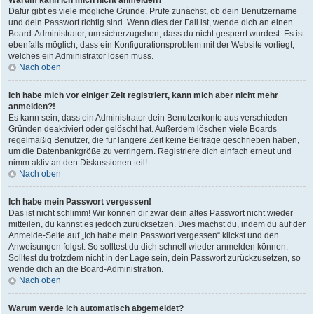
Warum kann ich mich nicht anmelden?
Dafür gibt es viele mögliche Gründe. Prüfe zunächst, ob dein Benutzername
und dein Passwort richtig sind. Wenn dies der Fall ist, wende dich an einen
Board-Administrator, um sicherzugehen, dass du nicht gesperrt wurdest. Es ist
ebenfalls möglich, dass ein Konfigurationsproblem mit der Website vorliegt,
welches ein Administrator lösen muss.
Nach oben
Ich habe mich vor einiger Zeit registriert, kann mich aber nicht mehr
anmelden?!
Es kann sein, dass ein Administrator dein Benutzerkonto aus verschieden
Gründen deaktiviert oder gelöscht hat. Außerdem löschen viele Boards
regelmäßig Benutzer, die für längere Zeit keine Beiträge geschrieben haben,
um die Datenbankgröße zu verringern. Registriere dich einfach erneut und
nimm aktiv an den Diskussionen teil!
Nach oben
Ich habe mein Passwort vergessen!
Das ist nicht schlimm! Wir können dir zwar dein altes Passwort nicht wieder
mitteilen, du kannst es jedoch zurücksetzen. Dies machst du, indem du auf der
Anmelde-Seite auf „Ich habe mein Passwort vergessen“ klickst und den
Anweisungen folgst. So solltest du dich schnell wieder anmelden können.
Solltest du trotzdem nicht in der Lage sein, dein Passwort zurückzusetzen, so
wende dich an die Board-Administration.
Nach oben
Warum werde ich automatisch abgemeldet?