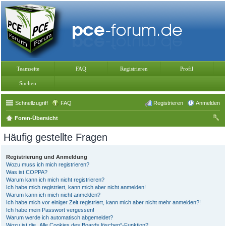
Teamseite
FAQ
Registrieren
Profil
Suchen
Schnellzugriff
FAQ
Registrieren
Anmelden
Foren-Übersicht
uc
Häufig gestellte Fragen
he
Registrierung und Anmeldung
Wozu muss ich mich registrieren?
Was ist COPPA?
Warum kann ich mich nicht registrieren?
Ich habe mich registriert, kann mich aber nicht anmelden!
Warum kann ich mich nicht anmelden?
Ich habe mich vor einiger Zeit registriert, kann mich aber nicht mehr anmelden?!
Ich habe mein Passwort vergessen!
Warum werde ich automatisch abgemeldet?
Wozu ist die „Alle Cookies des Boards löschen“-Funktion?