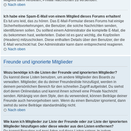
Mitglied dann verbieten, Private Nachrichten zu versenden.
Nach oben
Ich habe eine Spam-E-Mail von einem Mitglied dieses Forums erhalten!
Es tut uns leid, das zu hören. Das E-Mail-Formular dieses Forums hat einige
Sicherheitsvorkehrungen, die Benutzer, die solche Nachrichten senden,
identifizieren sollen. Du solltest einem Administrator die komplette E-Mail, die
du bekommen hast, weiterleiten. Dabei ist es ganz wichtig, die Kopfzeilen
(Headers) mitzuschicken. Diese enthalten Details über den Benutzer, der die
E-Mail verschickt hat. Der Administrator kann dann entsprechend reagieren.
Nach oben
Freunde und ignorierte Mitglieder
Wozu benötige ich die Listen der Freunde und ignorierten Mitglieder?
Du kannst diese Listen benutzen, um andere Mitglieder des Boards zu
verwalten. Mitglieder, die du deiner Freundesliste hinzufügst, werden in
deinem persönlichen Bereich für den schnellen Zugriff aufgelistet. Du siehst
dort deren Onlinestatus und kannst ihnen schnell eine Private Nachricht
senden. Abhängig von dem Style, den du verwendest, können Beiträge deiner
Freunde auch hervorgehoben sein. Wenn du einen Benutzer ignorierst, dann
siehst du seine Beiträge standardmäßig nicht.
Nach oben
Wie kann ich Mitglieder zur Liste der Freunde oder zur Liste der ignorierten
Mitglieder hinzufügen oder diese wieder aus den Listen entfernen?