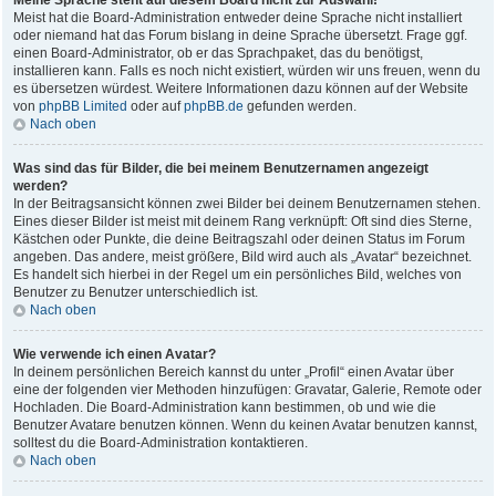
Meine Sprache steht auf diesem Board nicht zur Auswahl!
Meist hat die Board-Administration entweder deine Sprache nicht installiert
oder niemand hat das Forum bislang in deine Sprache übersetzt. Frage ggf.
einen Board-Administrator, ob er das Sprachpaket, das du benötigst,
installieren kann. Falls es noch nicht existiert, würden wir uns freuen, wenn du
es übersetzen würdest. Weitere Informationen dazu können auf der Website
von
phpBB Limited
oder auf
phpBB.de
gefunden werden.
Nach oben
Was sind das für Bilder, die bei meinem Benutzernamen angezeigt
werden?
In der Beitragsansicht können zwei Bilder bei deinem Benutzernamen stehen.
Eines dieser Bilder ist meist mit deinem Rang verknüpft: Oft sind dies Sterne,
Kästchen oder Punkte, die deine Beitragszahl oder deinen Status im Forum
angeben. Das andere, meist größere, Bild wird auch als „Avatar“ bezeichnet.
Es handelt sich hierbei in der Regel um ein persönliches Bild, welches von
Benutzer zu Benutzer unterschiedlich ist.
Nach oben
Wie verwende ich einen Avatar?
In deinem persönlichen Bereich kannst du unter „Profil“ einen Avatar über
eine der folgenden vier Methoden hinzufügen: Gravatar, Galerie, Remote oder
Hochladen. Die Board-Administration kann bestimmen, ob und wie die
Benutzer Avatare benutzen können. Wenn du keinen Avatar benutzen kannst,
solltest du die Board-Administration kontaktieren.
Nach oben