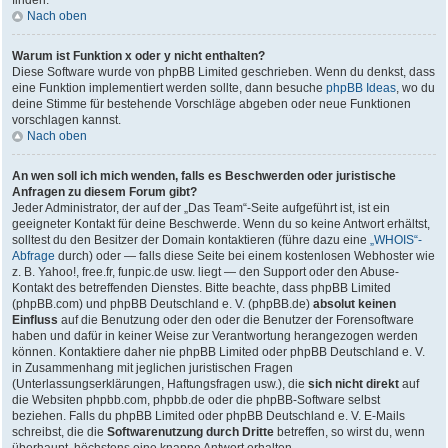
finden.
Nach oben
Warum ist Funktion x oder y nicht enthalten?
Diese Software wurde von phpBB Limited geschrieben. Wenn du denkst, dass
eine Funktion implementiert werden sollte, dann besuche
phpBB Ideas
, wo du
deine Stimme für bestehende Vorschläge abgeben oder neue Funktionen
vorschlagen kannst.
Nach oben
An wen soll ich mich wenden, falls es Beschwerden oder juristische
Anfragen zu diesem Forum gibt?
Jeder Administrator, der auf der „Das Team“-Seite aufgeführt ist, ist ein
geeigneter Kontakt für deine Beschwerde. Wenn du so keine Antwort erhältst,
solltest du den Besitzer der Domain kontaktieren (führe dazu eine
„WHOIS“-
Abfrage
durch) oder — falls diese Seite bei einem kostenlosen Webhoster wie
z. B. Yahoo!, free.fr, funpic.de usw. liegt — den Support oder den Abuse-
Kontakt des betreffenden Dienstes. Bitte beachte, dass phpBB Limited
(phpBB.com) und phpBB Deutschland e. V. (phpBB.de)
absolut keinen
Einfluss
auf die Benutzung oder den oder die Benutzer der Forensoftware
haben und dafür in keiner Weise zur Verantwortung herangezogen werden
können. Kontaktiere daher nie phpBB Limited oder phpBB Deutschland e. V.
in Zusammenhang mit jeglichen juristischen Fragen
(Unterlassungserklärungen, Haftungsfragen usw.), die
sich nicht direkt
auf
die Websiten phpbb.com, phpbb.de oder die phpBB-Software selbst
beziehen. Falls du phpBB Limited oder phpBB Deutschland e. V. E-Mails
schreibst, die die
Softwarenutzung durch Dritte
betreffen, so wirst du, wenn