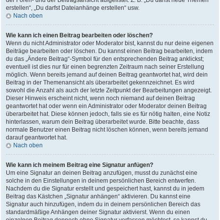
der Foren- und der Beitragsansicht aufgelistet. Z. B. „Du darfst neue Themen
erstellen“, „Du darfst Dateianhänge erstellen“ usw.
Nach oben
Wie kann ich einen Beitrag bearbeiten oder löschen?
Wenn du nicht Administrator oder Moderator bist, kannst du nur deine eigenen
Beiträge bearbeiten oder löschen. Du kannst einen Beitrag bearbeiten, indem
du das „Ändere Beitrag“-Symbol für den entsprechenden Beitrag anklickst;
eventuell ist dies nur für einen begrenzten Zeitraum nach seiner Erstellung
möglich. Wenn bereits jemand auf deinen Beitrag geantwortet hat, wird dein
Beitrag in der Themenansicht als überarbeitet gekennzeichnet. Es wird
sowohl die Anzahl als auch der letzte Zeitpunkt der Bearbeitungen angezeigt.
Dieser Hinweis erscheint nicht, wenn noch niemand auf deinen Beitrag
geantwortet hat oder wenn ein Administrator oder Moderator deinen Beitrag
überarbeitet hat. Diese können jedoch, falls sie es für nötig halten, eine Notiz
hinterlassen, warum dein Beitrag überarbeitet wurde. Bitte beachte, dass
normale Benutzer einen Beitrag nicht löschen können, wenn bereits jemand
darauf geantwortet hat.
Nach oben
Wie kann ich meinem Beitrag eine Signatur anfügen?
Um eine Signatur an deinen Beitrag anzufügen, musst du zunächst eine
solche in den Einstellungen in deinem persönlichen Bereich entwerfen.
Nachdem du die Signatur erstellt und gespeichert hast, kannst du in jedem
Beitrag das Kästchen „Signatur anhängen“ aktivieren. Du kannst eine
Signatur auch hinzufügen, indem du in deinem persönlichen Bereich das
standardmäßige Anhängen deiner Signatur aktivierst. Wenn du einen