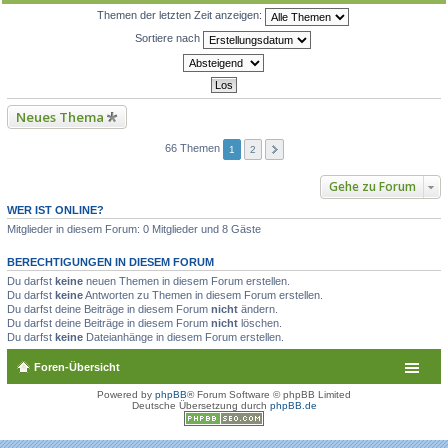
Themen der letzten Zeit anzeigen:
Sortiere nach
Neues Thema
66 Themen
1
2
Gehe zu Forum
WER IST ONLINE?
Mitglieder in diesem Forum: 0 Mitglieder und 8 Gäste
BERECHTIGUNGEN IN DIESEM FORUM
Du darfst
keine
neuen Themen in diesem Forum erstellen.
Du darfst
keine
Antworten zu Themen in diesem Forum erstellen.
Du darfst deine Beiträge in diesem Forum
nicht
ändern.
Du darfst deine Beiträge in diesem Forum
nicht
löschen.
Du darfst
keine
Dateianhänge in diesem Forum erstellen.
Foren-Übersicht
Powered by
phpBB
® Forum Software © phpBB Limited
Deutsche Übersetzung durch
phpBB.de