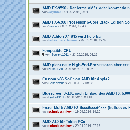
n
g
AMD FX-9590 - Der letzte AM3+ oder kommt da 
von
Joyrider
» 04.09.2016, 07:41
AMD FX-6300 Prozessor 6-Core Black Edition 
von
Vivien
» 06.03.2016, 17:43
AMD Athlon X4 845 wird lieferbar
von
linkin_park_forever
» 04.03.2016, 12:37
kompatible CPU
von
Scorpio1911
» 23.02.2016, 06:21
D
a
AMD plant neue High-End-Prozessoren aber erst
t
e
von
Benschzilla
» 01.09.2014, 19:06
i
a
n
Custom x86 SoC von AMD für Apple?
h
von
Benschzilla
» 21.10.2015, 08:38
a
n
g
Bluescreen 0x101 nach Einbau des AMD FX 6300 
von
hydra1313
» 04.11.2014, 08:18
Freier Multi AMD FX 8xxx/6xxx/4xxx (Bulldozer, P
von
schmidtsmikey
» 19.08.2014, 18:13
AMD A10 für Tablet-PCs
von
schmidtsmikey
» 29.04.2014, 07:16