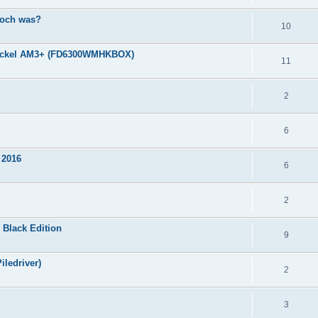
noch was?
10
Sockel AM3+ (FD6300WMHKBOX)
11
2
6
 2016
6
2
Black Edition
9
iledriver)
2
3