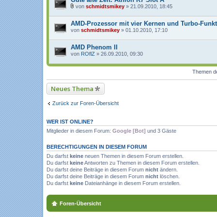
von
schmidtsmikey
» 21.09.2010, 18:45
D
a
AMD-Prozessor mit vier Kernen und Turbo-Funkt
t
e
von
schmidtsmikey
» 01.10.2010, 17:10
i
a
n
AMD Phenom II
h
von
ROflZ
» 26.09.2010, 09:30
a
n
g
Themen der
Neues Thema
Zurück zur Foren-Übersicht
WER IST ONLINE?
Mitglieder in diesem Forum:
Google [Bot]
und 3 Gäste
BERECHTIGUNGEN IN DIESEM FORUM
Du darfst
keine
neuen Themen in diesem Forum erstellen.
Du darfst
keine
Antworten zu Themen in diesem Forum erstellen.
Du darfst deine Beiträge in diesem Forum
nicht
ändern.
Du darfst deine Beiträge in diesem Forum
nicht
löschen.
Du darfst
keine
Dateianhänge in diesem Forum erstellen.
Foren-Übersicht