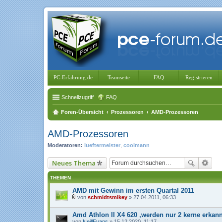
PC-Erfahrung.de
Teamseite
FAQ
Registrieren
Schnellzugriff
FAQ
Foren-Übersicht
Prozessoren
AMD-Prozessoren
AMD-Prozessoren
Moderatoren:
lueftermeister
,
coolmann
Neues Thema
THEMEN
AMD mit Gewinn im ersten Quartal 2011
von
schmidtsmikey
» 27.04.2011, 06:33
D
a
Amd Athlon II X4 620 ,werden nur 2 kerne erkann
t
e
von
NeillEvans
» 15.12.2020, 11:17