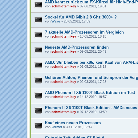
AMD kehrt zurück zum FX-Kürzel für High-End-
von
schmidtsmikey
» 07.06.2011, 19:01
Sockel für AMD 64bit 2.8 Ghz 3000+ ?
von
Wave
» 23.05.2011, 17:39
7 aktuelle AMD-Prozessoren im Vergleich
von
schmidtsmikey
» 18.05.2011, 18:15
Neueste AMD-Prozessoren finden
von
schmidtsmikey
» 09.05.2011, 20:49
AMD: Wir bleiben bei x86, kein Kauf von ARM-L
von
schmidtsmikey
» 01.05.2011, 18:13
Gehören Athlon, Phenom und Sempron der Verg
von
schmidtsmikey
» 02.03.2011, 17:28
AMD Phenom II X6 1100T Black Edition im Test
von
schmidtsmikey
» 14.12.2010, 19:57
Phenom II X6 1100T Black-Edition - AMDs neues 
von
schmidtsmikey
» 07.12.2010, 13:59
Kauf eines neuen Prozessors
von
Vollmer
» 30.11.2010, 17:47
Gute alte Zeit: Athlon K7 Slot A