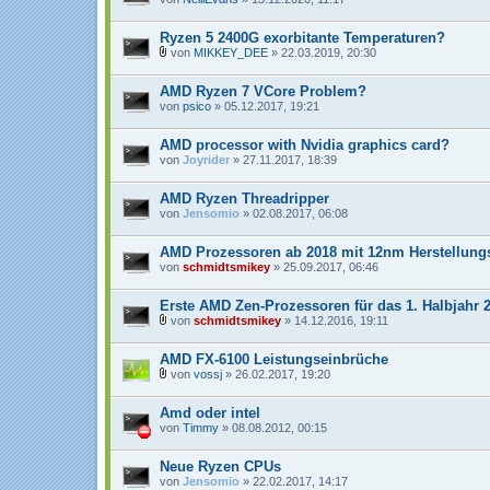
i
a
n
Ryzen 5 2400G exorbitante Temperaturen?
h
von
MIKKEY_DEE
» 22.03.2019, 20:30
a
D
n
a
g
AMD Ryzen 7 VCore Problem?
t
e
von
psico
» 05.12.2017, 19:21
i
a
n
AMD processor with Nvidia graphics card?
h
von
Joyrider
» 27.11.2017, 18:39
a
n
g
AMD Ryzen Threadripper
von
Jensomio
» 02.08.2017, 06:08
AMD Prozessoren ab 2018 mit 12nm Herstellung
von
schmidtsmikey
» 25.09.2017, 06:46
Erste AMD Zen-Prozessoren für das 1. Halbjahr 
von
schmidtsmikey
» 14.12.2016, 19:11
D
a
AMD FX-6100 Leistungseinbrüche
t
e
von
vossj
» 26.02.2017, 19:20
i
D
a
a
n
Amd oder intel
t
h
e
von
Timmy
» 08.08.2012, 00:15
a
i
n
a
g
n
Neue Ryzen CPUs
h
von
Jensomio
» 22.02.2017, 14:17
a