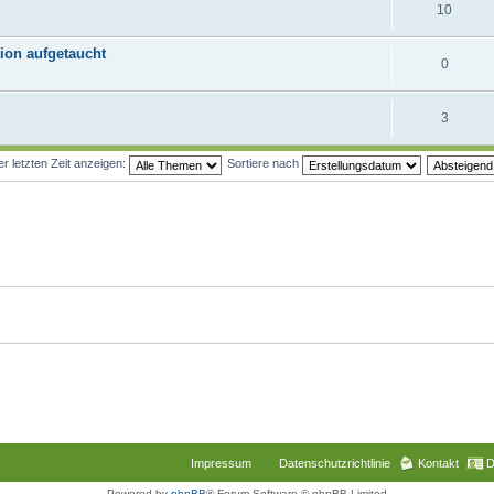
10
ion aufgetaucht
0
3
 letzten Zeit anzeigen:
Sortiere nach
Impressum
Datenschutzrichtlinie
Kontakt
D
Powered by
phpBB
® Forum Software © phpBB Limited