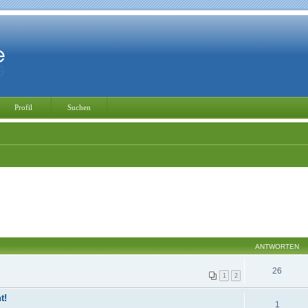
Profil
Suchen
ANTWORTEN
26
1
2
t!
1