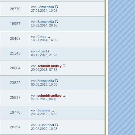
g
i
e
u
t
r
e
von
Benschzilla
28770
r
B
s
N
27.03.2014, 10:28
a
e
t
e
g
i
e
u
t
r
e
von
Benschzilla
18957
r
B
s
N
15.01.2014, 20:16
a
e
t
e
g
i
e
u
t
r
e
von
Cryss
20408
r
B
s
N
10.01.2014, 14:03
a
e
t
e
g
i
e
u
t
r
e
von
Prozi
25143
r
B
s
N
03.12.2013, 21:23
a
e
t
e
g
i
e
u
t
r
e
von
schmidtsmikey
20004
r
B
s
N
20.09.2013, 07:58
a
e
t
e
g
i
e
u
t
r
e
von
Benschzilla
23822
r
B
s
N
05.05.2013, 10:05
a
e
t
e
g
i
e
u
t
r
e
von
schmidtsmikey
25617
r
B
s
N
27.06.2012, 06:18
a
e
t
e
g
i
e
u
t
r
e
von
Joyrider
19770
r
B
s
N
20.04.2012, 15:32
a
e
t
e
g
i
e
u
t
r
e
von
LilDoernhof
20354
r
B
s
N
22.02.2012, 10:25
a
e
t
e
g
i
e