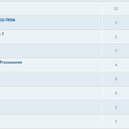
12
A10-7850k
1
h ?
2
7
 Prozessoren
4
5
0
2
1