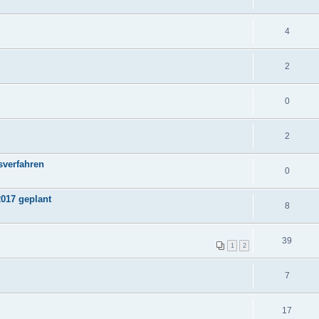
4
2
0
2
sverfahren
0
2017 geplant
8
39
1
2
7
17