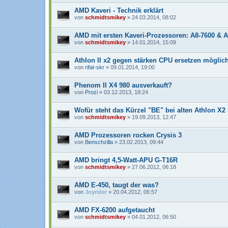
AMD Kaveri - Technik erklärt
von
schmidtsmikey
» 24.03.2014, 08:02
AMD mit ersten Kaveri-Prozessoren: A8-7600 & 
von
schmidtsmikey
» 14.01.2014, 15:09
Athlon II x2 gegen stärken CPU ersetzen möglic
von
rifat-skr
» 09.01.2014, 19:00
Phenom II X4 980 ausverkauft?
von
Prozi
» 03.12.2013, 18:24
Wofür steht das Kürzel "BE" bei alten Athlon X2
von
schmidtsmikey
» 19.09.2013, 12:47
AMD Prozessoren rocken Crysis 3
von
Benschzilla
» 23.02.2013, 09:44
AMD bringt 4,5-Watt-APU G-T16R
von
schmidtsmikey
» 27.06.2012, 06:18
AMD E-450, taugt der was?
von
Joyrider
» 20.04.2012, 06:57
AMD FX-6200 aufgetaucht
von
schmidtsmikey
» 04.01.2012, 06:50