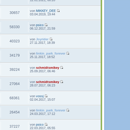
t
e
e
u
r
e
von
MIKKEY_DEE
30657
B
s
N
03.04.2019, 19:44
e
t
e
i
e
u
t
r
e
von
psico
58330
r
B
s
N
06.12.2017, 21:59
a
e
t
e
g
i
e
u
t
r
e
von
Joyrider
40323
r
B
s
N
27.11.2017, 18:39
a
e
t
e
g
i
e
u
t
r
e
von
linkin_park_forever
34179
r
B
s
N
25.11.2017, 18:52
a
e
t
e
g
i
e
u
t
r
e
von
schmidtsmikey
39224
r
B
s
N
25.09.2017, 06:46
a
e
t
e
g
i
e
u
t
r
e
von
schmidtsmikey
27064
r
B
s
N
28.07.2017, 06:23
a
e
t
e
g
i
e
u
t
r
e
von
vossj
68361
r
B
s
N
02.04.2017, 15:07
a
e
t
e
g
i
e
u
t
r
e
von
linkin_park_forever
26454
r
B
s
N
24.03.2017, 17:12
a
e
t
e
g
i
e
u
t
r
e
von
psico
37227
r
B
s
N
22.03.2017, 05:55
a