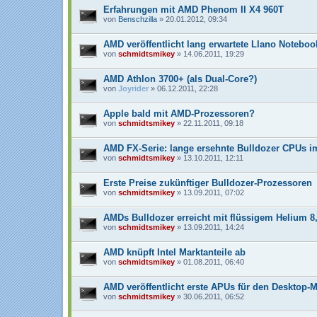
Erfahrungen mit AMD Phenom II X4 960T
von
Benschzilla
» 20.01.2012, 09:34
AMD veröffentlicht lang erwartete Llano Notebo
von
schmidtsmikey
» 14.06.2011, 19:29
AMD Athlon 3700+ (als Dual-Core?)
von
Joyrider
» 06.12.2011, 22:28
Apple bald mit AMD-Prozessoren?
von
schmidtsmikey
» 22.11.2011, 09:18
AMD FX-Serie: lange ersehnte Bulldozer CPUs i
von
schmidtsmikey
» 13.10.2011, 12:11
Erste Preise zukünftiger Bulldozer-Prozessoren
von
schmidtsmikey
» 13.09.2011, 07:02
AMDs Bulldozer erreicht mit flüssigem Helium 8
von
schmidtsmikey
» 13.09.2011, 14:24
AMD knüpft Intel Marktanteile ab
von
schmidtsmikey
» 01.08.2011, 06:40
AMD veröffentlicht erste APUs für den Desktop-M
von
schmidtsmikey
» 30.06.2011, 06:52