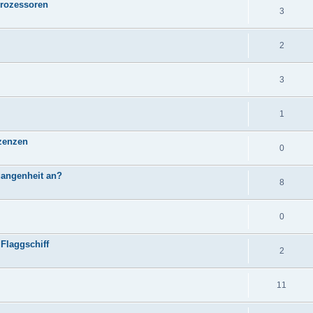
Prozessoren
3
2
3
1
izenzen
0
angenheit an?
8
0
Flaggschiff
2
11