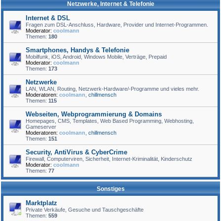
Netzwerke, Internet & Telefonie
Internet & DSL
Fragen zum DSL-Anschluss, Hardware, Provider und Internet-Programmen.
Moderator:
coolmann
Themen:
180
Smartphones, Handys & Telefonie
Mobilfunk, iOS, Android, Windows Mobile, Verträge, Prepaid
Moderator:
coolmann
Themen:
173
Netzwerke
LAN, WLAN, Routing, Netzwerk-Hardware/-Programme und vieles mehr.
Moderatoren:
coolmann
,
chillmensch
Themen:
115
Webseiten, Webprogrammierung & Domains
Homepages, CMS, Templates, Web Based Programming, Webhosting,
Gameserver
Moderatoren:
coolmann
,
chillmensch
Themen:
151
Security, AntiVirus & CyberCrime
Firewall, Computerviren, Sicherheit, Internet-Kriminalität, Kinderschutz
Moderator:
coolmann
Themen:
77
Sonstiges
Marktplatz
Private Verkäufe, Gesuche und Tauschgeschäfte
Themen:
559