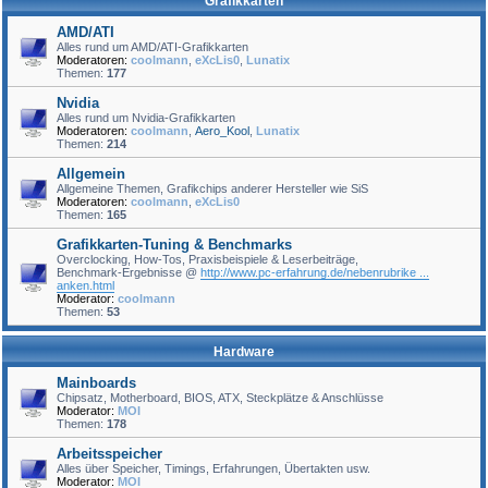
Grafikkarten
AMD/ATI
Alles rund um AMD/ATI-Grafikkarten
Moderatoren:
coolmann
,
eXcLis0
,
Lunatix
Themen:
177
Nvidia
Alles rund um Nvidia-Grafikkarten
Moderatoren:
coolmann
,
Aero_Kool
,
Lunatix
Themen:
214
Allgemein
Allgemeine Themen, Grafikchips anderer Hersteller wie SiS
Moderatoren:
coolmann
,
eXcLis0
Themen:
165
Grafikkarten-Tuning & Benchmarks
Overclocking, How-Tos, Praxisbeispiele & Leserbeiträge,
Benchmark-Ergebnisse @
http://www.pc-erfahrung.de/nebenrubrike ...
anken.html
Moderator:
coolmann
Themen:
53
Hardware
Mainboards
Chipsatz, Motherboard, BIOS, ATX, Steckplätze & Anschlüsse
Moderator:
MOI
Themen:
178
Arbeitsspeicher
Alles über Speicher, Timings, Erfahrungen, Übertakten usw.
Moderator:
MOI