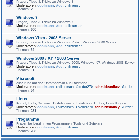
Fragen, Tipps & Tricks zu Windows 8
Moderatoren:
coolmann
,
Aod
,
chillmensch
Themen:
29
Windows 7
Fragen, Tipps & Tricks zu Windows 7
Moderatoren:
coolmann
,
Aod
,
chillmensch
Themen:
100
Windows Vista / 2008 Server
Fragen, Tipps & Tricks zu Windows Vista + Windows 2008 Server
Moderatoren:
coolmann
,
Aod
,
chillmensch
Themen:
54
Windows 2000 / XP / 2003 Server
Fragen, Tipps & Tricks zu Windows 2000, Windows XP, Windows 2003 Server
Moderatoren:
coolmann
,
Aod
,
chillmensch
Themen:
61
Microsoft
Alles rund um das Unternehmen aus Redmond
Moderatoren:
coolmann
,
chillmensch
,
Xploder270
,
schmidtsmikey
,
Yurrderi
Themen:
34
Linux
Kernel, Tools, Software, Distributionen, Installation, Treiber, Einstellungen
Moderatoren:
coolmann
,
chillmensch
,
Xploder270
,
schmidtsmikey
,
Yurrderi
Themen:
231
Programme
Fragen bei bestimmten Programmen, Tools und Software
Moderatoren:
coolmann
,
Aod
,
chillmensch
Themen:
268