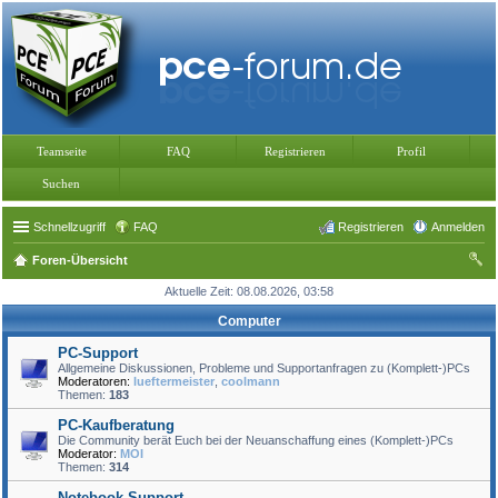
Teamseite
FAQ
Registrieren
Profil
Suchen
Schnellzugriff
FAQ
Registrieren
Anmelden
Foren-Übersicht
uc
Aktuelle Zeit: 08.08.2026, 03:58
he
Computer
PC-Support
Allgemeine Diskussionen, Probleme und Supportanfragen zu (Komplett-)PCs
Moderatoren:
lueftermeister
,
coolmann
Themen:
183
PC-Kaufberatung
Die Community berät Euch bei der Neuanschaffung eines (Komplett-)PCs
Moderator:
MOI
Themen:
314
Notebook-Support