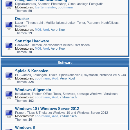
Digitalkameras, Scanner, Photoshop, Gimp, analoge Fotografie
Moderatoren:
lueftermeister
,
coolmann
Themen:
50
Drucker
Laser-, Tintenstrahl-, Multifunktionsdrucker, Toner, Patronen, Nachfüllsets,
Kopierer
Moderatoren:
MOI
,
Aod
,
Aero_Kool
Themen:
29
Sonstige Hardware
Hardware-Themen, die woanders keinen Platz finden
Moderatoren:
MOI
,
Aod
,
Aero_Kool
Themen:
70
Software
Spiele & Konsolen
PC-Games, Lösungen, Tricks, Spielekonsolen (Playstation, Nintendo Wii & Co)
Moderatoren:
coolmann
,
Aod
,
Aero_Kool
Themen:
328
Windows Allgemein
Installation, Treiber, Office, Tools, Software, sonstige Windows-Versionen
Moderatoren:
coolmann
,
Aod
,
chillmensch
Themen:
162
Windows 10 / Windows Server 2012
Fragen, Tipps & Tricks zu Windows 10 und Windows Server 2012
Moderatoren:
coolmann
,
Aod
,
chillmensch
Themen:
16
Windows 8