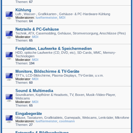
Themen:
67
Kühlung
Luft-, Wasser-, Grafikkarten-, Gehäuse- & PC-Hardware-Kühlung
Moderatoren:
lueftermeister
,
MOI
Themen:
64
Netzteile & PC-Gehäuse
Technik, ATX, Casemodding, Gehäuse, Stromversorgung, Anschlüsse (Pins)
Moderator:
MOI
Themen:
65
Festplatten, Laufwerke & Speichermedien
HDD, optische Laufwerke (CD, DVD, etc), SD-Cards, MMC, Memory-
Technologien
Moderator:
MOI
Themen:
194
Monitore, Bildschirme & TV-Geräte
TFT's, LCD-Bildschirme, Plasma-Displays, TV-Geräte, u.v.m.
Moderator:
MOI
Themen:
60
Sound & Multimedia
Soundkarten, Kopfhörer & Headsets, TV, Boxen, Musik-/Video-Player,
Webcams
Moderator:
MOI
Themen:
65
Eingabegeräte
Mäuse, Tastaturen, Grafiktablets, Gamepads, Webcams, Lenkräder, Mikrofone
Moderatoren:
lueftermeister
,
coolmann
Themen:
27
Fotografie & Bildbearbeitung