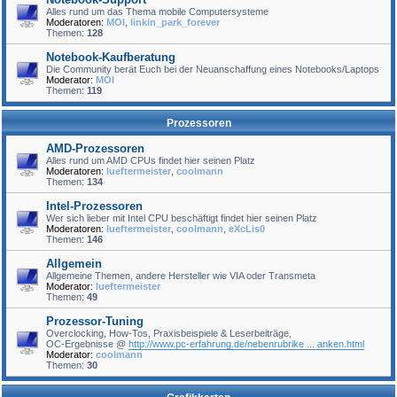
Alles rund um das Thema mobile Computersysteme
Moderatoren:
MOI
,
linkin_park_forever
Themen:
128
Notebook-Kaufberatung
Die Community berät Euch bei der Neuanschaffung eines Notebooks/Laptops
Moderator:
MOI
Themen:
119
Prozessoren
AMD-Prozessoren
Alles rund um AMD CPUs findet hier seinen Platz
Moderatoren:
lueftermeister
,
coolmann
Themen:
134
Intel-Prozessoren
Wer sich lieber mit Intel CPU beschäftigt findet hier seinen Platz
Moderatoren:
lueftermeister
,
coolmann
,
eXcLis0
Themen:
146
Allgemein
Allgemeine Themen, andere Hersteller wie VIA oder Transmeta
Moderator:
lueftermeister
Themen:
49
Prozessor-Tuning
Overclocking, How-Tos, Praxisbeispiele & Leserbeiträge,
OC-Ergebnisse @
http://www.pc-erfahrung.de/nebenrubrike ... anken.html
Moderator:
coolmann
Themen:
30