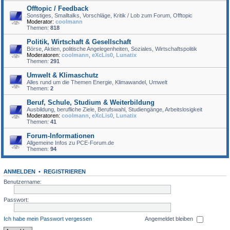
Offtopic / Feedback
Sonstiges, Smalltalks, Vorschläge, Kritik / Lob zum Forum, Offtopic
Moderator:
coolmann
Themen:
818
Politik, Wirtschaft & Gesellschaft
Börse, Aktien, politische Angelegenheiten, Soziales, Wirtschaftspolitik
Moderatoren:
coolmann
,
eXcLis0
,
Lunatix
Themen:
291
Umwelt & Klimaschutz
Alles rund um die Themen Energie, Klimawandel, Umwelt
Themen:
2
Beruf, Schule, Studium & Weiterbildung
Ausbildung, berufliche Ziele, Berufswahl, Studiengänge, Arbeitslosigkeit
Moderatoren:
coolmann
,
eXcLis0
,
Lunatix
Themen:
41
Forum-Informationen
Allgemeine Infos zu PCE-Forum.de
Themen:
94
ANMELDEN
•
REGISTRIEREN
Benutzername:
Passwort:
Ich habe mein Passwort vergessen
Angemeldet bleiben