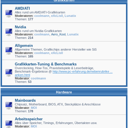
Grafikkarten
AMD/ATI
Alles rund um AMD/ATI-Grafikkarten
Moderatoren:
coolmann
,
eXcLis0
,
Lunatix
Themen:
177
Nvidia
Alles rund um Nvidia-Grafikkarten
Moderatoren:
coolmann
,
Aero_Kool
,
Lunatix
Themen:
214
Allgemein
Allgemeine Themen, Grafikchips anderer Hersteller wie SiS
Moderatoren:
coolmann
,
eXcLis0
Themen:
165
Grafikkarten-Tuning & Benchmarks
Overclocking, How-Tos, Praxisbeispiele & Leserbeiträge,
Benchmark-Ergebnisse @
http://www.pc-erfahrung.de/nebenrubrike ...
anken.html
Moderator:
coolmann
Themen:
53
Hardware
Mainboards
Chipsatz, Motherboard, BIOS, ATX, Steckplätze & Anschlüsse
Moderator:
MOI
Themen:
178
Arbeitsspeicher
Alles über Speicher, Timings, Erfahrungen, Übertakten usw.
Moderator:
MOI