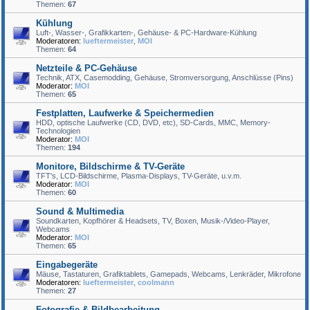
Themen:
67
Kühlung
Luft-, Wasser-, Grafikkarten-, Gehäuse- & PC-Hardware-Kühlung
Moderatoren:
lueftermeister
,
MOI
Themen:
64
Netzteile & PC-Gehäuse
Technik, ATX, Casemodding, Gehäuse, Stromversorgung, Anschlüsse (Pins)
Moderator:
MOI
Themen:
65
Festplatten, Laufwerke & Speichermedien
HDD, optische Laufwerke (CD, DVD, etc), SD-Cards, MMC, Memory-
Technologien
Moderator:
MOI
Themen:
194
Monitore, Bildschirme & TV-Geräte
TFT's, LCD-Bildschirme, Plasma-Displays, TV-Geräte, u.v.m.
Moderator:
MOI
Themen:
60
Sound & Multimedia
Soundkarten, Kopfhörer & Headsets, TV, Boxen, Musik-/Video-Player,
Webcams
Moderator:
MOI
Themen:
65
Eingabegeräte
Mäuse, Tastaturen, Grafiktablets, Gamepads, Webcams, Lenkräder, Mikrofone
Moderatoren:
lueftermeister
,
coolmann
Themen:
27
Fotografie & Bildbearbeitung