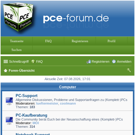
Teamseite
FAQ
Registrieren
Profil
Suchen
Schnellzugriff
FAQ
Registrieren
Anmelden
Foren-Übersicht
uc
Aktuelle Zeit: 07.08.2026, 17:01
he
Computer
PC-Support
Allgemeine Diskussionen, Probleme und Supportanfragen zu (Komplett-)PCs
Moderatoren:
lueftermeister
,
coolmann
Themen:
183
PC-Kaufberatung
Die Community berät Euch bei der Neuanschaffung eines (Komplett-)PCs
Moderator:
MOI
Themen:
314
Notebook-Support