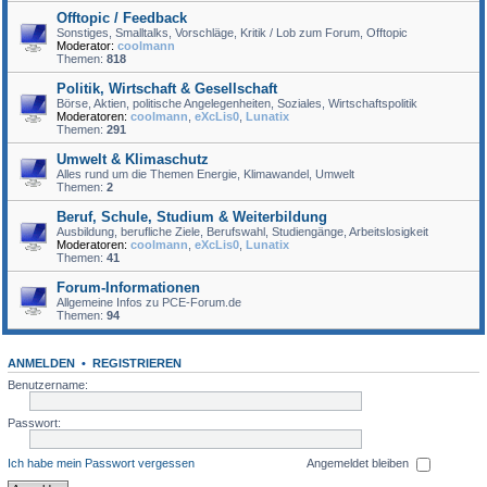
Offtopic / Feedback
Sonstiges, Smalltalks, Vorschläge, Kritik / Lob zum Forum, Offtopic
Moderator:
coolmann
Themen:
818
Politik, Wirtschaft & Gesellschaft
Börse, Aktien, politische Angelegenheiten, Soziales, Wirtschaftspolitik
Moderatoren:
coolmann
,
eXcLis0
,
Lunatix
Themen:
291
Umwelt & Klimaschutz
Alles rund um die Themen Energie, Klimawandel, Umwelt
Themen:
2
Beruf, Schule, Studium & Weiterbildung
Ausbildung, berufliche Ziele, Berufswahl, Studiengänge, Arbeitslosigkeit
Moderatoren:
coolmann
,
eXcLis0
,
Lunatix
Themen:
41
Forum-Informationen
Allgemeine Infos zu PCE-Forum.de
Themen:
94
ANMELDEN
•
REGISTRIEREN
Benutzername:
Passwort:
Ich habe mein Passwort vergessen
Angemeldet bleiben