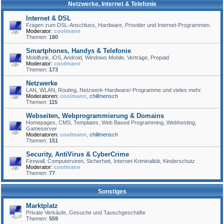
Netzwerke, Internet & Telefonie
Internet & DSL
Fragen zum DSL-Anschluss, Hardware, Provider und Internet-Programmen.
Moderator:
coolmann
Themen:
180
Smartphones, Handys & Telefonie
Mobilfunk, iOS, Android, Windows Mobile, Verträge, Prepaid
Moderator:
coolmann
Themen:
173
Netzwerke
LAN, WLAN, Routing, Netzwerk-Hardware/-Programme und vieles mehr.
Moderatoren:
coolmann
,
chillmensch
Themen:
115
Webseiten, Webprogrammierung & Domains
Homepages, CMS, Templates, Web Based Programming, Webhosting,
Gameserver
Moderatoren:
coolmann
,
chillmensch
Themen:
151
Security, AntiVirus & CyberCrime
Firewall, Computerviren, Sicherheit, Internet-Kriminalität, Kinderschutz
Moderator:
coolmann
Themen:
77
Sonstiges
Marktplatz
Private Verkäufe, Gesuche und Tauschgeschäfte
Themen:
559