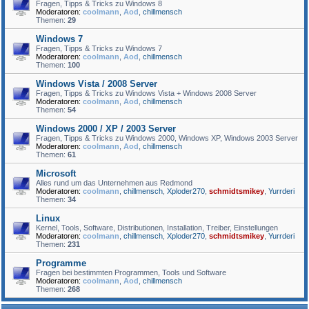
Fragen, Tipps & Tricks zu Windows 8
Moderatoren:
coolmann
,
Aod
,
chillmensch
Themen:
29
Windows 7
Fragen, Tipps & Tricks zu Windows 7
Moderatoren:
coolmann
,
Aod
,
chillmensch
Themen:
100
Windows Vista / 2008 Server
Fragen, Tipps & Tricks zu Windows Vista + Windows 2008 Server
Moderatoren:
coolmann
,
Aod
,
chillmensch
Themen:
54
Windows 2000 / XP / 2003 Server
Fragen, Tipps & Tricks zu Windows 2000, Windows XP, Windows 2003 Server
Moderatoren:
coolmann
,
Aod
,
chillmensch
Themen:
61
Microsoft
Alles rund um das Unternehmen aus Redmond
Moderatoren:
coolmann
,
chillmensch
,
Xploder270
,
schmidtsmikey
,
Yurrderi
Themen:
34
Linux
Kernel, Tools, Software, Distributionen, Installation, Treiber, Einstellungen
Moderatoren:
coolmann
,
chillmensch
,
Xploder270
,
schmidtsmikey
,
Yurrderi
Themen:
231
Programme
Fragen bei bestimmten Programmen, Tools und Software
Moderatoren:
coolmann
,
Aod
,
chillmensch
Themen:
268