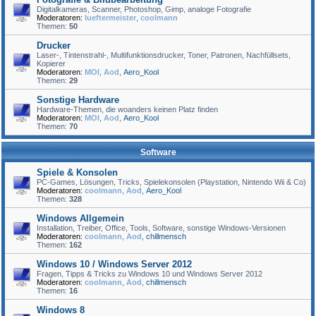
Digitalkameras, Scanner, Photoshop, Gimp, analoge Fotografie
Moderatoren:
lueftermeister
,
coolmann
Themen:
50
Drucker
Laser-, Tintenstrahl-, Multifunktionsdrucker, Toner, Patronen, Nachfüllsets,
Kopierer
Moderatoren:
MOI
,
Aod
,
Aero_Kool
Themen:
29
Sonstige Hardware
Hardware-Themen, die woanders keinen Platz finden
Moderatoren:
MOI
,
Aod
,
Aero_Kool
Themen:
70
Software
Spiele & Konsolen
PC-Games, Lösungen, Tricks, Spielekonsolen (Playstation, Nintendo Wii & Co)
Moderatoren:
coolmann
,
Aod
,
Aero_Kool
Themen:
328
Windows Allgemein
Installation, Treiber, Office, Tools, Software, sonstige Windows-Versionen
Moderatoren:
coolmann
,
Aod
,
chillmensch
Themen:
162
Windows 10 / Windows Server 2012
Fragen, Tipps & Tricks zu Windows 10 und Windows Server 2012
Moderatoren:
coolmann
,
Aod
,
chillmensch
Themen:
16
Windows 8