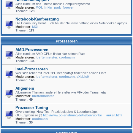
Alles rund um das Thema mobile Computersysteme
Moderatoren:
MOI
,
linkin_park_forever
Themen:
128
Notebook-Kaufberatung
Die Community berät Euch bei der Neuanschaffung eines Notebooks/Laptops
Moderator:
MOI
Themen:
119
Prozessoren
AMD-Prozessoren
Alles rund um AMD CPUs findet hier seinen Platz
Moderatoren:
lueftermeister
,
coolmann
Themen:
134
Intel-Prozessoren
Wer sich lieber mit Intel CPU beschäftigt findet hier seinen Platz
Moderatoren:
lueftermeister
,
coolmann
,
eXcLis0
Themen:
146
Allgemein
Allgemeine Themen, andere Hersteller wie VIA oder Transmeta
Moderator:
lueftermeister
Themen:
49
Prozessor-Tuning
Overclocking, How-Tos, Praxisbeispiele & Leserbeiträge,
OC-Ergebnisse @
http://www.pc-erfahrung.de/nebenrubrike ... anken.html
Moderator:
coolmann
Themen:
30